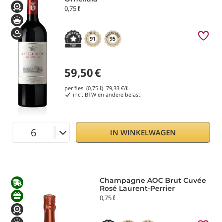
0,75 ℓ
91
95
59,50
€
per fles (0,75 ℓ)
79,33
€/ℓ
incl. BTW en andere belast.
IN WINKELWAGEN
Champagne AOC Brut Cuvée
Rosé Laurent-Perrier
0,75 ℓ