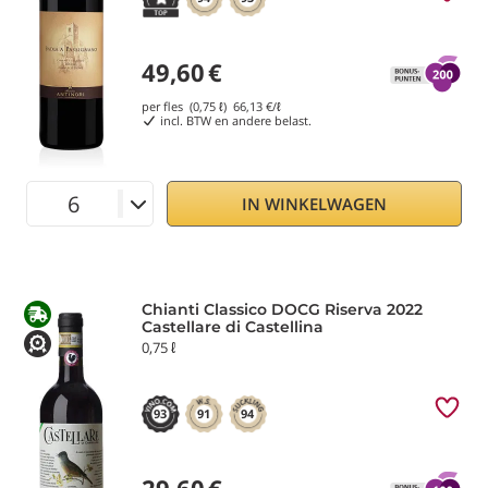
49,60
€
per fles (0,75 ℓ)
66,13
€/ℓ
incl. BTW en andere belast.
IN WINKELWAGEN
Chianti Classico DOCG Riserva 2022
Castellare di Castellina
0,75 ℓ
93
91
94