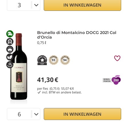
IN WINKELWAGEN
Brunello di Montalcino DOCG 2021 Col
d'Orcia
0,75 ℓ
93
94
41,30
€
per fles (0,75 ℓ)
55,07
€/ℓ
incl. BTW en andere belast.
IN WINKELWAGEN