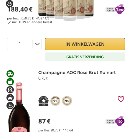
188,40
€
per box (6x0,75 ℓ)
41,87
€/ℓ
incl. BTW en andere belast.
IN WINKELWAGEN
GRATIS VERZENDING
Champagne AOC Rosé Brut Ruinart
0,75 ℓ
91
94
87
€
per fles (0,75 ℓ)
116
€/ℓ