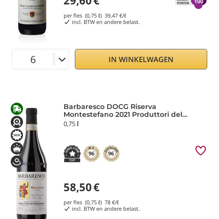
29,60
€
per fles (0,75 ℓ)
39,47
€/ℓ
incl. BTW en andere belast.
IN WINKELWAGEN
Barbaresco DOCG Riserva
Montestefano 2021 Produttori del
Barbaresco
0,75 ℓ
96
96
58,50
€
per fles (0,75 ℓ)
78
€/ℓ
incl. BTW en andere belast.