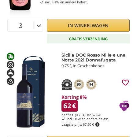
incl. BTW en andere belast.
IN WINKELWAGEN
GRATIS VERZENDING
Sicilia DOC Rosso Mille e una
Notte 2021 Donnafugata
0,75 ℓ, In Geschenkdoos
90
94
Korting 8%
62
€
per fles (0,75 ℓ)
82,67
€/ℓ
incl. BTW en andere belast.
Laagste prijs:
67,50 €