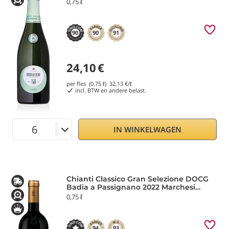
0,75 ℓ
90
90
91
24,10
€
per fles (0,75 ℓ)
32,13
€/ℓ
incl. BTW en andere belast.
IN WINKELWAGEN
Chianti Classico Gran Selezione DOCG
Badia a Passignano 2022 Marchesi
Antinori
0,75 ℓ
94
93