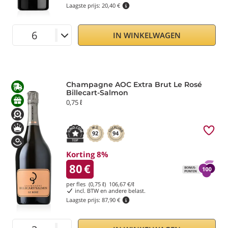
Laagste prijs:
20,40 €
IN WINKELWAGEN
Champagne AOC Extra Brut Le Rosé
Billecart-Salmon
0,75 ℓ
92
94
Korting 8%
80
€
per fles (0,75 ℓ)
106,67
€/ℓ
incl. BTW en andere belast.
Laagste prijs:
87,90 €