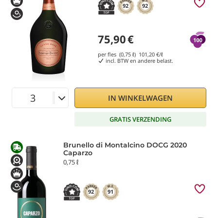
92
92
75,90
€
per fles (0,75 ℓ)
101,20
€/ℓ
incl. BTW en andere belast.
IN WINKELWAGEN
GRATIS VERZENDING
Brunello di Montalcino DOCG 2020
Caparzo
0,75 ℓ
92
91