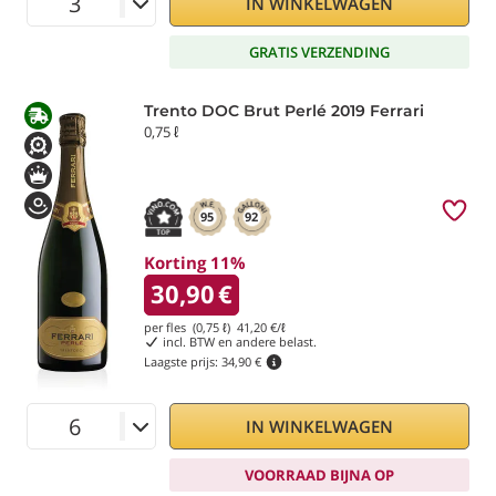
IN WINKELWAGEN
GRATIS VERZENDING
Trento DOC Brut Perlé 2019 Ferrari
0,75 ℓ
95
92
Korting 11%
30,90
€
per fles (0,75 ℓ)
41,20
€/ℓ
incl. BTW en andere belast.
Laagste prijs:
34,90 €
IN WINKELWAGEN
VOORRAAD BIJNA OP