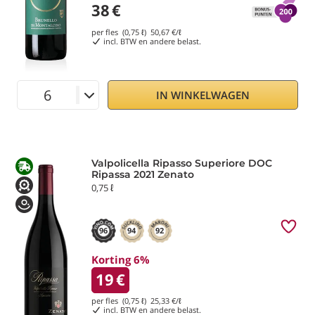
38
€
per fles (0,75 ℓ)
50,67
€/ℓ
incl. BTW en andere belast.
IN WINKELWAGEN
Valpolicella Ripasso Superiore DOC
Ripassa 2021 Zenato
0,75 ℓ
96
94
92
Korting 6%
19
€
per fles (0,75 ℓ)
25,33
€/ℓ
incl. BTW en andere belast.