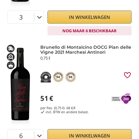
IN WINKELWAGEN
NOG MAAR 6 BESCHIKBAAR
Brunello di Montalcino DOCG Pian delle
Vigne 2021 Marchesi Antinori
0,75 ℓ
94
94
51
€
per fles (0,75 ℓ)
68
€/ℓ
incl. BTW en andere belast.
IN WINKELWAGEN