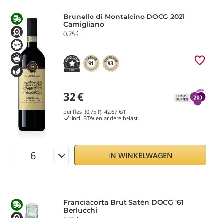
Brunello di Montalcino DOCG 2021
Camigliano
0,75 ℓ
91
93
32
€
per fles (0,75 ℓ)
42,67
€/ℓ
incl. BTW en andere belast.
IN WINKELWAGEN
Franciacorta Brut Satèn DOCG '61
Berlucchi