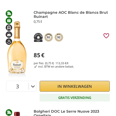
Champagne AOC Blanc de Blancs Brut
Ruinart
0,75 ℓ
92
92
85
€
per fles (0,75 ℓ)
113,33
€/ℓ
incl. BTW en andere belast.
IN WINKELWAGEN
GRATIS VERZENDING
Bolgheri DOC Le Serre Nuove 2023
Ornellaia