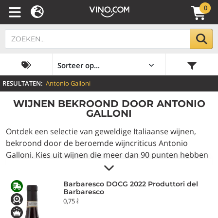
0
RESULTATEN:
Antonio Galloni
WIJNEN BEKROOND DOOR ANTONIO
GALLONI
Ontdek een selectie van geweldige Italiaanse wijnen,
bekroond door de beroemde wijncriticus Antonio
Galloni. Kies uit wijnen die meer dan 90 punten hebben
gescoord. Bestel de beste rode wijnen, witte wijnen,
mousserende wijnen, Champagne en ontvang de
Barbaresco DOCG 2022 Produttori del
flessen gelijk bij u thuis.
Barbaresco
0,75 ℓ