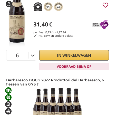
94
93
31,40
€
per fles (0,75 ℓ)
41,87
€/ℓ
incl. BTW en andere belast.
IN WINKELWAGEN
VOORRAAD BIJNA OP
Barbaresco DOCG 2022 Produttori del Barbaresco, 6
flessen van 0,75 ℓ