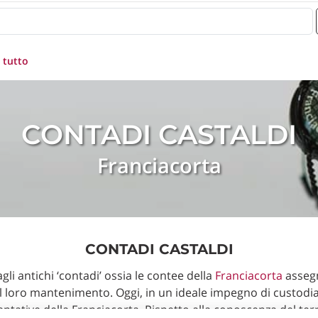
 tutto
CONTADI CASTALDI
Franciacorta
CONTADI CASTALDI
li antichi ‘contadi’ ossia le contee della
Franciacorta
assegna
 loro mantenimento. Oggi, in un ideale impegno di custodia 
ntative della Franciacorta. Rispetto alla conoscenza del ter