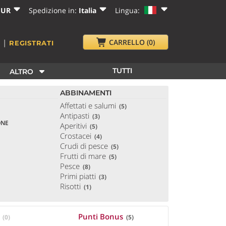
EUR
Spedizione in:
Italia
Lingua:
|
CARRELLO
(0)
I
REGISTRATI
TUTTI
ALTRO
ABBINAMENTI
Affettati e salumi
(5)
Antipasti
(3)
ONE
Aperitivi
(5)
Crostacei
(4)
Crudi di pesce
(5)
Frutti di mare
(5)
Pesce
(8)
Primi piatti
(3)
Risotti
(1)
à
Punti Bonus
(0)
(5)