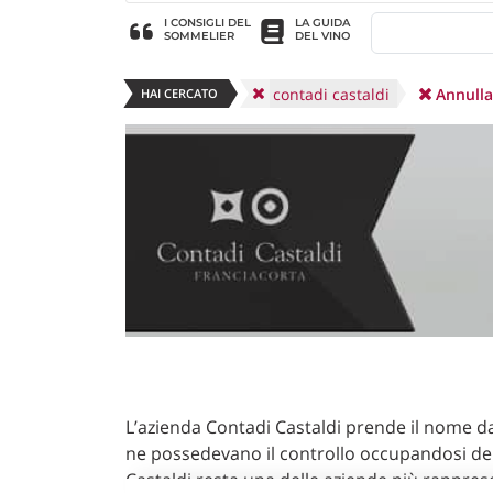
I CONSIGLI DEL
LA GUIDA
SOMMELIER
DEL VINO
contadi castaldi
Annulla
HAI CERCATO
L’azienda Contadi Castaldi prende il nome dag
ne possedevano il controllo occupandosi del
Castaldi resta una delle aziende più rapprese