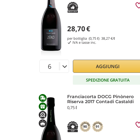
28,70
€
per bottiglia (0,75 ℓ)
38,27
€/ℓ
IVA e tasse inc.
AGGIUNGI
SPEDIZIONE GRATUITA
Franciacorta DOCG Pinònero
Riserva 2017 Contadi Castaldi
0,75 ℓ
90
91