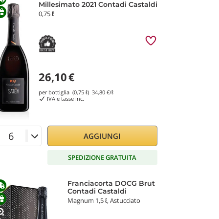
Millesimato 2021 Contadi Castaldi
e. Un intervento conservativo che ha previsto
0,75 ℓ
a su misura per far conoscere e apprezzare
traverso profumi distinti e una grande
anchi, fichi e crosta di pane. Grande
26,10
€
per bottiglia (0,75 ℓ)
34,80
€/ℓ
IVA e tasse inc.
e la pienezza del frutto. Dominano al naso le
ma struttura anticipano un finale
AGGIUNGI
SPEDIZIONE GRATUITA
Franciacorta DOCG Brut
Contadi Castaldi
Magnum 1,5 ℓ, Astucciato