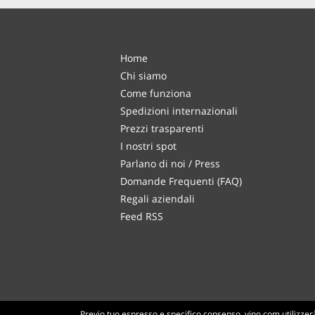
Home
Chi siamo
Come funziona
Spedizioni internazionali
Prezzi trasparenti
I nostri spot
Parlano di noi / Press
Domande Frequenti (FAQ)
Regali aziendali
Feed RSS
Previo tuo espresso e specifico consenso, vino.com utilizzerà 