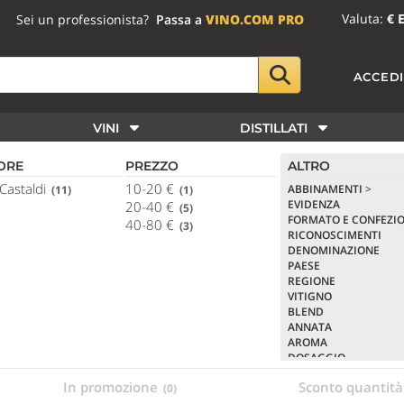
Valuta:
€ 
Sei un professionista?
Passa a
VINO.COM PRO
ACCED
VINI
DISTILLATI
ORE
PREZZO
ALTRO
Castaldi
10-20 €
ABBINAMENTI
>
(11)
(1)
EVIDENZA
20-40 €
(5)
FORMATO E CONFEZI
40-80 €
(3)
RICONOSCIMENTI
DENOMINAZIONE
PAESE
REGIONE
VITIGNO
BLEND
ANNATA
AROMA
DOSAGGIO
PASSAGGIO IN BOTTE
In promozione
Sconto quantit
(0)
CORPO