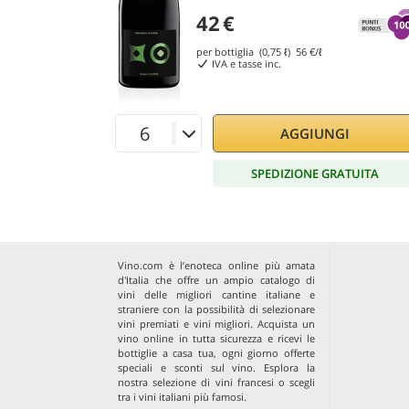
42
€
per bottiglia (0,75 ℓ)
56
€/ℓ
IVA e tasse inc.
AGGIUNGI
SPEDIZIONE GRATUITA
Vino.com è l’enoteca online più amata
d'Italia che offre un ampio catalogo di
vini delle migliori cantine italiane e
straniere con la possibilità di selezionare
vini premiati e vini migliori. Acquista un
vino online in tutta sicurezza e ricevi le
bottiglie a casa tua, ogni giorno offerte
speciali e sconti sul vino. Esplora la
nostra selezione di
vini francesi
o scegli
tra i
vini italiani più famosi
.