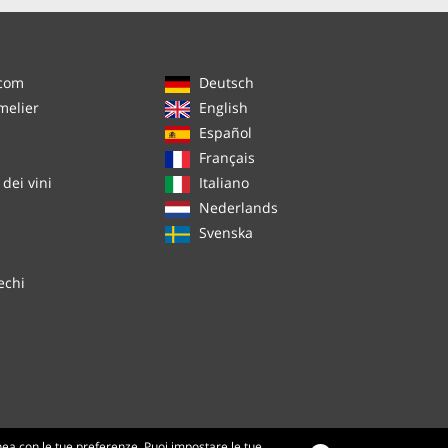
.com
Deutsch
melier
English
Español
Français
dei vini
Italiano
Nederlands
Svenska
echi
inea con le tue preferenze. Puoi impostare le tue