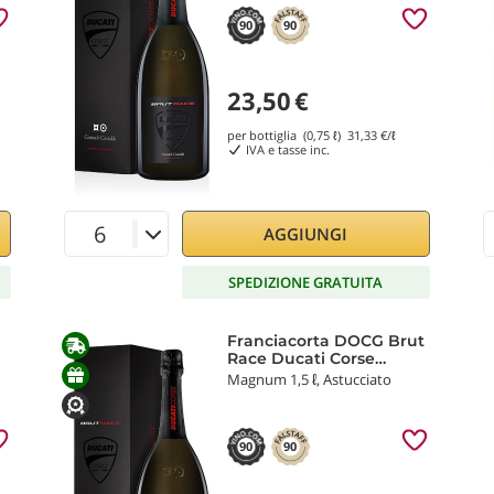
90
90
23,50
€
per bottiglia (0,75 ℓ)
31,33
€/ℓ
IVA e tasse inc.
AGGIUNGI
SPEDIZIONE GRATUITA
Franciacorta DOCG Brut
Race Ducati Corse
Contadi Castaldi
Magnum 1,5 ℓ, Astucciato
90
90