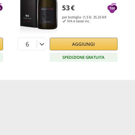
53
€
per bottiglia (1,5 ℓ)
35,33
€/ℓ
IVA e tasse inc.
AGGIUNGI
SPEDIZIONE GRATUITA