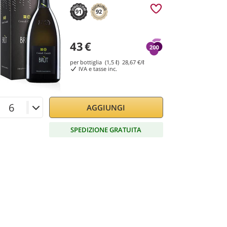
91
92
43
€
per bottiglia (1,5 ℓ)
28,67
€/ℓ
IVA e tasse inc.
AGGIUNGI
SPEDIZIONE GRATUITA