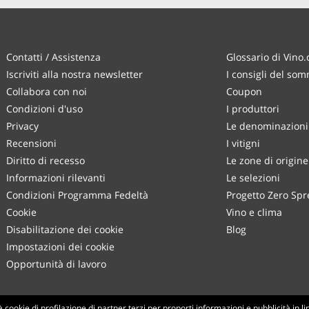
Contatti / Assistenza
Glossario di Vino
Iscriviti alla nostra newsletter
I consigli del som
Collabora con noi
Coupon
Condizioni d'uso
I produttori
Privacy
Le denominazioni 
Recensioni
I vitigni
Diritto di recesso
Le zone di origine
Informazioni rilevanti
Le selezioni
Condizioni Programma Fedeltà
Progetto Zero Spr
Cookie
Vino e clima
Disabilitazione dei cookie
Blog
Impostazioni dei cookie
Opportunità di lavoro
Made with
in Tuscany
cookie di profilazione di partner terzi per proporti informazioni e pubblicità in l