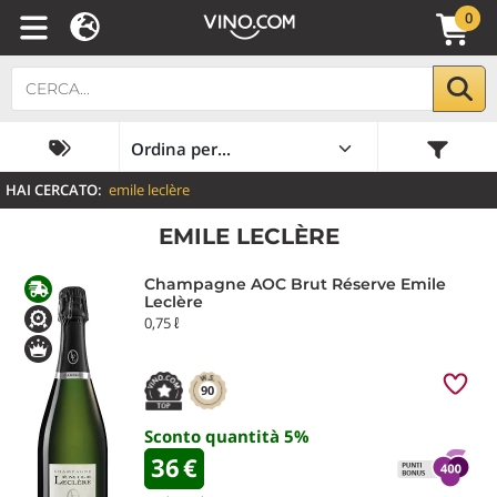
0
HAI CERCATO:
emile leclère
EMILE LECLÈRE
Champagne AOC Brut Réserve Emile
Leclère
0,75 ℓ
90
Sconto quantità
5
%
36
€