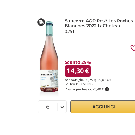
Sancerre AOP Rosé Les Roches
Blanches 2022 LaCheteau
0,75 ℓ
Sconto 29%
14,30
€
per bottiglia (0,75 ℓ)
19,07
€/ℓ
IVA e tasse inc.
Prezzo più basso:
20,40 €
AGGIUNGI