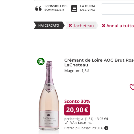
I CONSIGLI DEL
LA GUIDA
SOMMELIER
DEL VINO
lacheteau
Annulla tutto
HAI CERCATO
Crémant de Loire AOC Brut Ros
LaCheteau
Magnum 1,5 ℓ
Sconto 30%
20,90
€
per bottiglia (1,5 ℓ)
13,93
€/ℓ
IVA e tasse inc.
Prezzo più basso:
29,90 €