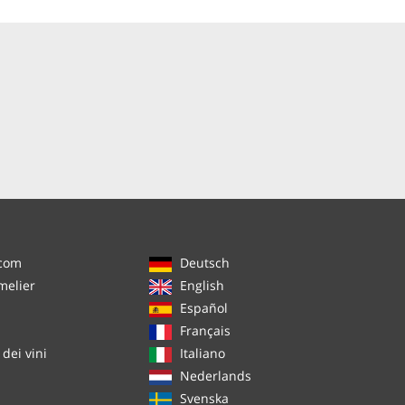
.com
Deutsch
melier
English
Español
Français
dei vini
Italiano
Nederlands
Svenska