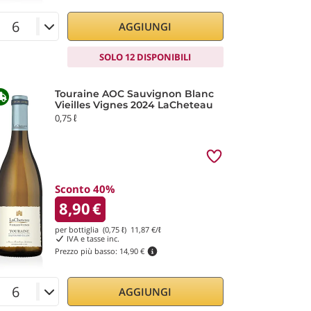
AGGIUNGI
SOLO 12 DISPONIBILI
Touraine AOC Sauvignon Blanc
Vieilles Vignes 2024 LaCheteau
0,75 ℓ
Sconto 40%
8,90
€
per bottiglia (0,75 ℓ)
11,87
€/ℓ
IVA e tasse inc.
Prezzo più basso:
14,90 €
AGGIUNGI