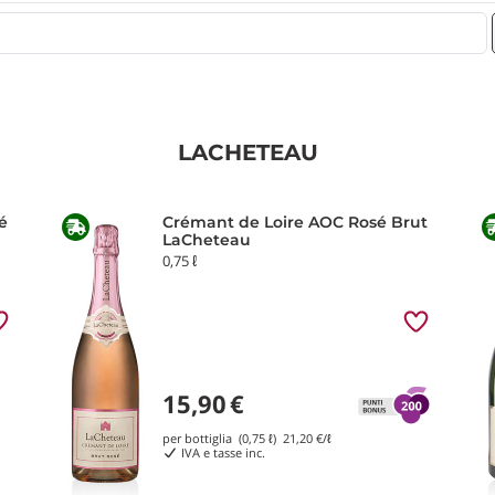
LACHETEAU
é
Crémant de Loire AOC Rosé Brut
LaCheteau
0,75 ℓ
15,90
€
per bottiglia (0,75 ℓ)
21,20
€/ℓ
IVA e tasse inc.