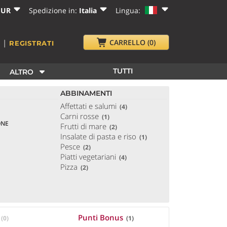
EUR
Spedizione in:
Italia
Lingua:
|
CARRELLO
(0)
I
REGISTRATI
TUTTI
ALTRO
ABBINAMENTI
Affettati e salumi
(4)
Carni rosse
(1)
ONE
Frutti di mare
(2)
Insalate di pasta e riso
(1)
Pesce
(2)
Piatti vegetariani
(4)
Pizza
(2)
à
Punti Bonus
(0)
(1)