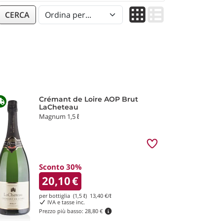
CERCA
Crémant de Loire AOP Brut
LaCheteau
Magnum 1,5 ℓ
Sconto 30%
20,10
€
per bottiglia (1,5 ℓ)
13,40
€/ℓ
IVA e tasse inc.
Prezzo più basso:
28,80 €