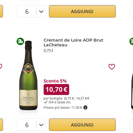
AGGIUNGI
Crémant de Loire AOP Brut
LaCheteau
0,75 ℓ
Sconto 5%
10,70
€
per bottiglia (0,75 ℓ)
14,27
€/ℓ
IVA e tasse inc.
Prezzo più basso:
11,30 €
AGGIUNGI