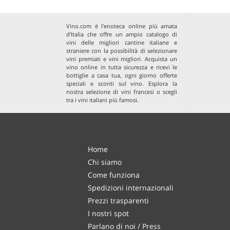
Vino.com è l’enoteca online più amata
d'Italia che offre un ampio catalogo di
vini delle migliori cantine italiane e
straniere con la possibilità di selezionare
vini premiati e vini migliori. Acquista un
vino online in tutta sicurezza e ricevi le
bottiglie a casa tua, ogni giorno offerte
speciali e sconti sul vino. Esplora la
nostra selezione di
vini francesi
o scegli
tra i
vini italiani più famosi
.
Home
Chi siamo
Come funziona
Spedizioni internazionali
Prezzi trasparenti
I nostri spot
Parlano di noi / Press