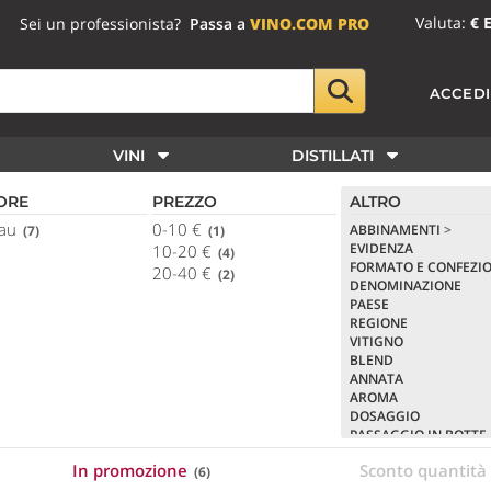
Valuta:
€ 
Sei un professionista?
Passa a
VINO.COM PRO
ACCED
VINI
DISTILLATI
ORE
PREZZO
ALTRO
eau
0-10 €
ABBINAMENTI
>
(7)
(1)
EVIDENZA
10-20 €
(4)
FORMATO E CONFEZI
20-40 €
(2)
DENOMINAZIONE
PAESE
REGIONE
VITIGNO
BLEND
ANNATA
AROMA
DOSAGGIO
PASSAGGIO IN BOTTE
CORPO
In promozione
Sconto quantit
(6)