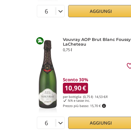
AGGIUNGI
Vouvray AOP Brut Blanc Foussy
LaCheteau
0,75 ℓ
Sconto 30%
10,90
€
per bottiglia (0,75 ℓ)
14,53
€/ℓ
IVA e tasse inc.
Prezzo più basso:
15,70 €
AGGIUNGI