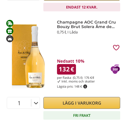
ENDAST 12 KVAR.
Champagne AOC Grand Cru
Bouzy Brut Solera Ȃme de
Vitalie Delavenne
0,75 ℓ, I Låda
Nedsatt 10%
132
€
per flaska (0,75 ℓ)
176
€/ℓ
Inkl. moms och skatter
Lägsta pris:
148 €
LÄGG I VARUKORG
FRI FRAKT