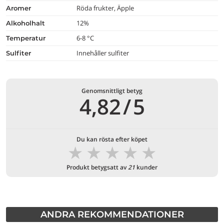
Röda frukter, Äpple
aromer
12%
alkoholhalt
6-8 °C
temperatur
Innehåller sulfiter
Sulfiter
Genomsnittligt betyg
4,82
/
5
Du kan rösta efter köpet
★
★
★
★
★
Produkt betygsatt av
21
kunder
ANDRA REKOMMENDATIONER