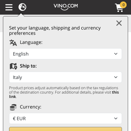
0
Set your language, shipping and currency
preferences
Champagne AOC
Language:
Grand Cru Bouzy Brut
Rosé Rose Marne
Ship to:
Delavenne
DELAVENNE
Product prices adjust automatically based on the tax regulations
0,75 ℓ
of the destination country. For additional details, please visit
this
link
.
Currency: