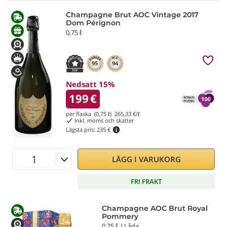
Champagne Brut AOC Vintage 2017
Dom Pérignon
0,75 ℓ
95
94
Nedsatt 15%
199
€
per flaska (0,75 ℓ)
265,33
€/ℓ
Inkl. moms och skatter
Lägsta pris:
235 €
LÄGG I VARUKORG
FRI FRAKT
Champagne AOC Brut Royal
Pommery
0,75 ℓ, I Låda