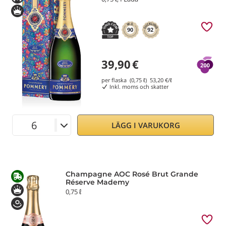
90
92
39,90
€
per flaska (0,75 ℓ)
53,20
€/ℓ
Inkl. moms och skatter
LÄGG I VARUKORG
Champagne AOC Rosé Brut Grande
Réserve Mademy
0,75 ℓ