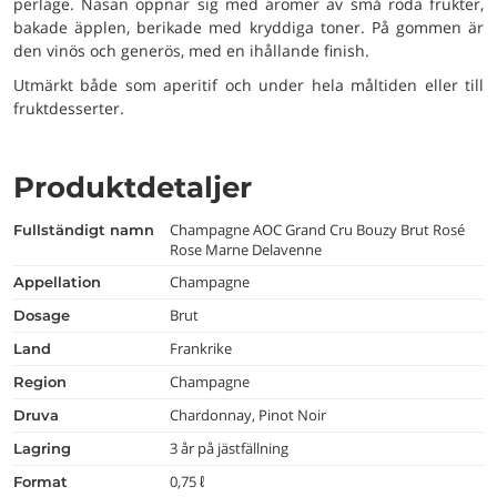
perlage. Näsan öppnar sig med aromer av små röda frukter,
bakade äpplen, berikade med kryddiga toner. På gommen är
den vinös och generös, med en ihållande finish.
Utmärkt både som aperitif och under hela måltiden eller till
fruktdesserter.
Produktdetaljer
Champagne AOC Grand Cru Bouzy Brut Rosé
fullständigt namn
Rose Marne Delavenne
Champagne
appellation
Brut
dosage
Frankrike
land
Champagne
region
Chardonnay, Pinot Noir
druva
3 år på jästfällning
lagring
0,75 ℓ
format