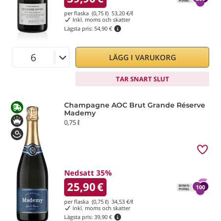
per flaska (0,75 ℓ)
53,20
€/ℓ
Inkl. moms och skatter
Lägsta pris:
54,90 €
LÄGG I VARUKORG
TAR SNART SLUT
Champagne AOC Brut Grande Réserve
Mademy
0,75 ℓ
Nedsatt 35%
25,90
€
per flaska (0,75 ℓ)
34,53
€/ℓ
Inkl. moms och skatter
Lägsta pris:
39,90 €