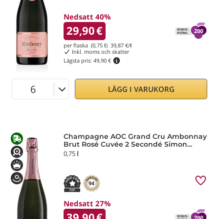
Nedsatt 40%
29,90
€
per flaska (0,75 ℓ)
39,87
€/ℓ
Inkl. moms och skatter
Lägsta pris:
49,90 €
LÄGG I VARUKORG
Champagne AOC Grand Cru Ambonnay
Brut Rosé Cuvée 2 Secondé Simon
Laurier
0,75 ℓ
94
Nedsatt 27%
39,90
€