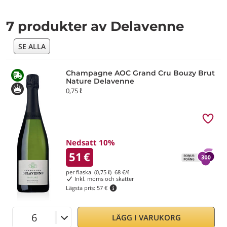
7 produkter av Delavenne
SE ALLA
Champagne AOC Grand Cru Bouzy Brut
Nature Delavenne
0,75 ℓ
Nedsatt 10%
51
€
per flaska (0,75 ℓ)
68
€/ℓ
Inkl. moms och skatter
Lägsta pris:
57 €
LÄGG I VARUKORG