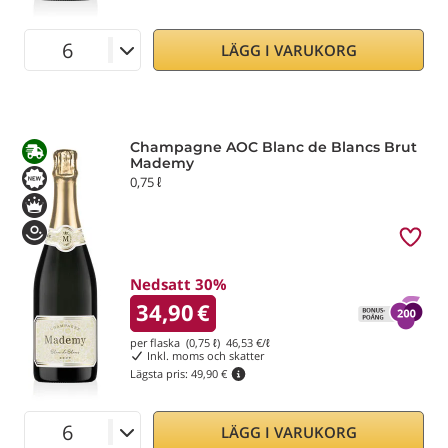
LÄGG I VARUKORG
Champagne AOC Blanc de Blancs Brut
Mademy
0,75 ℓ
Nedsatt 30%
34,90
€
per flaska (0,75 ℓ)
46,53
€/ℓ
Inkl. moms och skatter
Lägsta pris:
49,90 €
LÄGG I VARUKORG