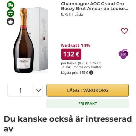
Champagne AOC Grand Cru
Bouzy Brut Amour de Louise
Delavenne
0,75 ℓ, I Låda
Nedsatt 14%
132
€
per flaska (0,75 ℓ)
176
€/ℓ
Inkl. moms och skatter
Lägsta pris:
155 €
LÄGG I VARUKORG
FRI FRAKT
Du kanske också är intresserad
av