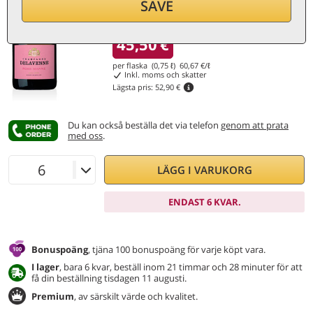
SAVE
Nedsatt 13%
45,50
€
per flaska (0,75 ℓ)
60,67
€/ℓ
Inkl. moms och skatter
Lägsta pris:
52,90 €
Du kan också beställa det via telefon
genom att prata
med oss
.
LÄGG I VARUKORG
ENDAST 6 KVAR.
Bonuspoäng
, tjäna 100 bonuspoäng för varje köpt vara.
I lager
, bara 6 kvar, beställ inom 21 timmar och 28 minuter för att
få din beställning tisdagen 11 augusti.
Premium
, av särskilt värde och kvalitet.