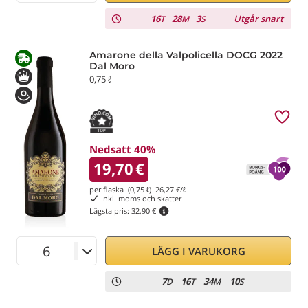
16
28
2
Utgår snart
T
M
S
Amarone della Valpolicella DOCG 2022
Dal Moro
0,75 ℓ
Nedsatt 40%
19,70
€
per flaska (0,75 ℓ)
26,27
€/ℓ
Inkl. moms och skatter
Lägsta pris:
32,90 €
LÄGG I VARUKORG
7
16
34
9
D
T
M
S