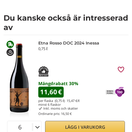
Du kanske också är intresserad
av
Etna Rosso DOC 2024 Inessa
0,75 ℓ
Mängdrabatt
30
%
11,60
€
per flaska (0,75 ℓ)
15,47
€/ℓ
minst
6
flaskor
Inkl. moms och skatter
Ordinarie pris:
16,50 €
LÄGG I VARUKORG