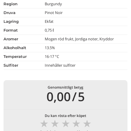
Burgundy
region
Pinot Noir
druva
Ekfat
lagring
0,75 ℓ
format
Mogen röd frukt, Jordiga noter, Kryddor
aromer
13.5%
alkoholhalt
16-17 °C
temperatur
Innehåller sulfiter
Sulfiter
Genomsnittligt betyg
0,00
/
5
Du kan rösta efter köpet
★
★
★
★
★