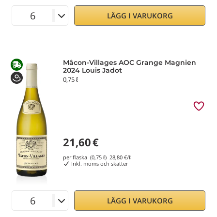
LÄGG I VARUKORG
Mâcon-Villages AOC Grange Magnien
2024 Louis Jadot
0,75 ℓ
21,60
€
per flaska (0,75 ℓ)
28,80
€/ℓ
Inkl. moms och skatter
LÄGG I VARUKORG