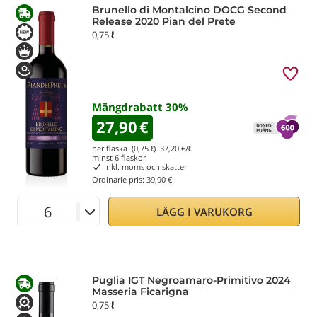
Brunello di Montalcino DOCG Second
Release 2020 Pian del Prete
0,75 ℓ
Mängdrabatt
30
%
27,90
€
per flaska (0,75 ℓ)
37,20
€/ℓ
minst
6
flaskor
Inkl. moms och skatter
Ordinarie pris:
39,90 €
LÄGG I VARUKORG
Puglia IGT Negroamaro-Primitivo 2024
Masseria Ficarigna
0,75 ℓ