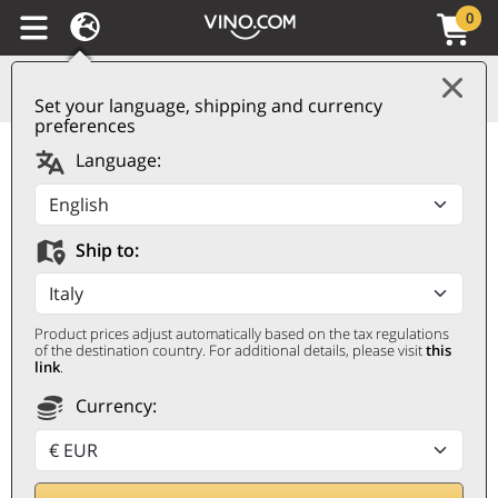
0
Set your language, shipping and currency
preferences
Echézeaux AOC Grand
Language:
Cru Famille Gagey 2018
Louis Jadot
Ship to:
LOUIS JADOT
0,75 ℓ, Trälåda
Product prices adjust automatically based on the tax regulations
of the destination country. For additional details, please visit
this
link
.
Currency: