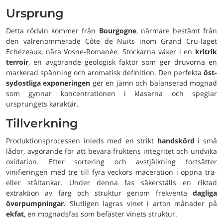
Ursprung
Detta rödvin kommer från
Bourgogne
, närmare bestämt från
den välrenommerade Côte de Nuits inom Grand Cru-läget
Echézeaux, nära Vosne-Romanée. Stockarna växer i en
kritrik
terroir
, en avgörande geologisk faktor som ger druvorna en
markerad spänning och aromatisk definition. Den perfekta
öst-
sydostliga exponeringen
ger en jämn och balanserad mognad
som gynnar koncentrationen i klasarna och speglar
ursprungets karaktär.
Tillverkning
Produktionsprocessen inleds med en strikt
handskörd
i små
lådor, avgörande för att bevara fruktens integritet och undvika
oxidation. Efter sortering och avstjälkning fortsätter
vinifieringen med tre till fyra veckors maceration i öppna trä-
eller ståltankar. Under denna fas säkerställs en riktad
extraktion av färg och struktur genom frekventa
dagliga
överpumpningar
. Slutligen lagras vinet i arton månader på
ekfat
, en mognadsfas som befäster vinets struktur.