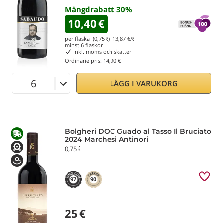
Mängdrabatt
30
%
10,40
€
per flaska (0,75 ℓ)
13,87
€/ℓ
minst
6
flaskor
Inkl. moms och skatter
Ordinarie pris:
14,90 €
LÄGG I VARUKORG
Bolgheri DOC Guado al Tasso Il Bruciato
2024 Marchesi Antinori
0,75 ℓ
97
90
25
€