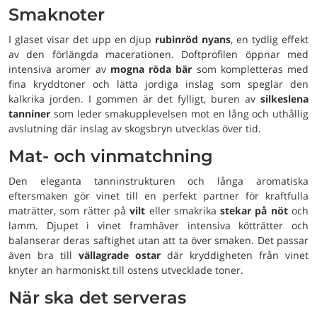
Smaknoter
I glaset visar det upp en djup
rubinröd nyans
, en tydlig effekt
av den förlängda macerationen. Doftprofilen öppnar med
intensiva aromer av
mogna röda bär
som kompletteras med
fina kryddtoner och lätta jordiga inslag som speglar den
kalkrika jorden. I gommen är det fylligt, buren av
silkeslena
tanniner
som leder smakupplevelsen mot en lång och uthållig
avslutning där inslag av skogsbryn utvecklas över tid.
Mat- och vinmatchning
Den eleganta tanninstrukturen och långa aromatiska
eftersmaken gör vinet till en perfekt partner för kraftfulla
maträtter, som rätter på
vilt
eller smakrika
stekar på nöt
och
lamm. Djupet i vinet framhäver intensiva kötträtter och
balanserar deras saftighet utan att ta över smaken. Det passar
även bra till
vällagrade ostar
där kryddigheten från vinet
knyter an harmoniskt till ostens utvecklade toner.
När ska det serveras