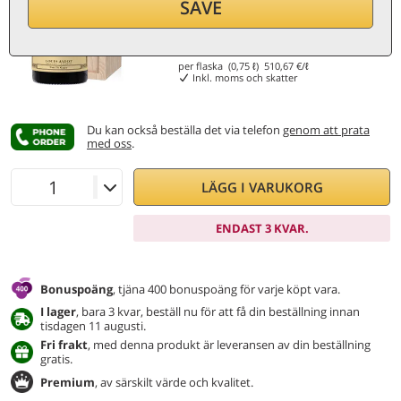
SAVE
383
€
per flaska (0,75 ℓ)
510,67
€/ℓ
Inkl. moms och skatter
Du kan också beställa det via telefon
genom att prata
med oss
.
LÄGG I VARUKORG
ENDAST 3 KVAR.
Bonuspoäng
, tjäna 400 bonuspoäng för varje köpt vara.
I lager
, bara 3 kvar, beställ nu för att få din beställning innan
tisdagen 11 augusti.
Fri frakt
, med denna produkt är leveransen av din beställning
gratis.
Premium
, av särskilt värde och kvalitet.