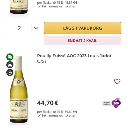
per flaska (0,75 ℓ)
45,87
€/ℓ
Inkl. moms och skatter
LÄGG I VARUKORG
ENDAST 2 KVAR.
Pouilly-Fuissé AOC 2023 Louis Jadot
0,75 ℓ
44,70
€
per flaska (0,75 ℓ)
59,60
€/ℓ
Inkl. moms och skatter