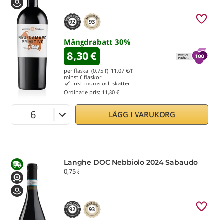
92
93
Mängdrabatt
30
%
8,30
€
per flaska (0,75 ℓ)
11,07
€/ℓ
minst
6
flaskor
Inkl. moms och skatter
Ordinarie pris:
11,80 €
LÄGG I VARUKORG
Langhe DOC Nebbiolo 2024 Sabaudo
0,75 ℓ
92
93