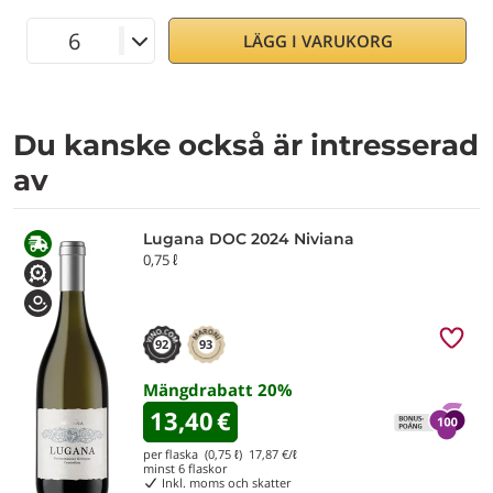
LÄGG I VARUKORG
Du kanske också är intresserad
av
Lugana DOC 2024 Niviana
0,75 ℓ
92
93
Mängdrabatt
20
%
13,40
€
per flaska (0,75 ℓ)
17,87
€/ℓ
minst
6
flaskor
Inkl. moms och skatter