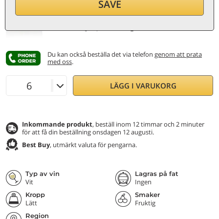
SAVE
per flaska (0,75 ℓ)
17,07
€/ℓ
Inkl. moms och skatter
Lägsta pris:
13,50 €
Du kan också beställa det via telefon
genom att prata
med oss
.
LÄGG I VARUKORG
Inkommande produkt
, beställ inom 12 timmar och 2 minuter
för att få din beställning onsdagen 12 augusti.
Best Buy
, utmärkt valuta för pengarna.
Typ av vin
Lagras på fat
Vit
Ingen
Kropp
Smaker
Lätt
Fruktig
Region