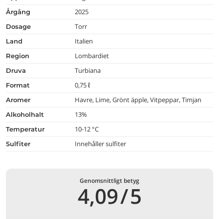
2025
årgång
Torr
dosage
Italien
land
Lombardiet
region
Turbiana
druva
0,75 ℓ
format
Havre, Lime, Grönt äpple, Vitpeppar, Timjan
aromer
13%
alkoholhalt
10-12 °C
temperatur
Innehåller sulfiter
Sulfiter
Genomsnittligt betyg
4,09
/
5