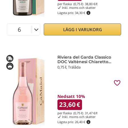
per flaska (0,75 ℓ)
38,80
€/ℓ
Inkl. moms och skatter
Lägsta pris:
34,30 €
LÄGG I VARUKORG
Riviera del Garda Classico
DOC Valtènesi Chiaretto
Roseri 2025 Cà Maiol
0,75 ℓ, Trälåda
Nedsatt 10%
23,60
€
per flaska (0,75 ℓ)
31,47
€/ℓ
Inkl. moms och skatter
Lägsta pris:
26,40 €