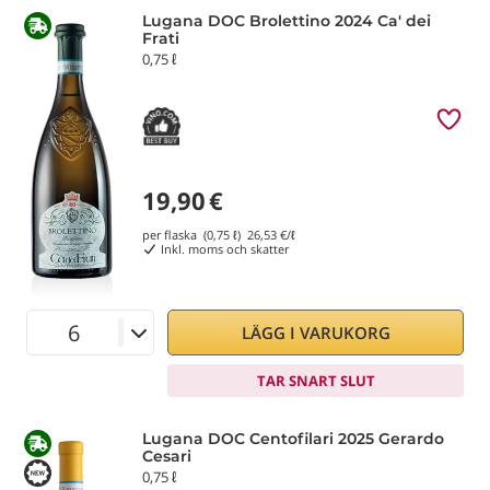
Lugana DOC Brolettino 2024 Ca' dei
Frati
0,75 ℓ
19,90
€
per flaska (0,75 ℓ)
26,53
€/ℓ
Inkl. moms och skatter
LÄGG I VARUKORG
TAR SNART SLUT
Lugana DOC Centofilari 2025 Gerardo
Cesari
0,75 ℓ