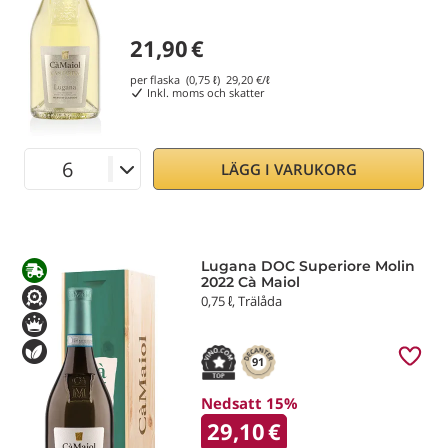
21,90
€
per flaska (0,75 ℓ)
29,20
€/ℓ
Inkl. moms och skatter
LÄGG I VARUKORG
Lugana DOC Superiore Molin
2022 Cà Maiol
0,75 ℓ, Trälåda
91
Nedsatt 15%
29,10
€