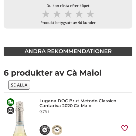
Du kan rösta efter köpet
★
★
★
★
★
Produkt betygsatt av
56
kunder
ANDRA REKOMMENDATIONER
6 produkter av Cà Maiol
SE ALLA
Lugana DOC Brut Metodo Classico
Cantariva 2020 Cà Maiol
0,75 ℓ
92
92