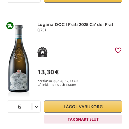
Lugana DOC I Frati 2025 Ca' dei Frati
0,75 ℓ
13,30
€
per flaska (0,75 ℓ)
17,73
€/ℓ
Inkl. moms och skatter
LÄGG I VARUKORG
TAR SNART SLUT