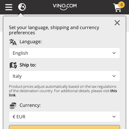
0
Set your language, shipping and currency
preferences
Lugana DOC Prestige
Language:
2025 Cà Maiol
CÀ MAIOL
Ship to:
0,75 ℓ
Product prices adjust automatically based on the tax regulations
of the destination country. For additional details, please visit
this
link
.
Currency:
Nedsatt 5%
12,80
€