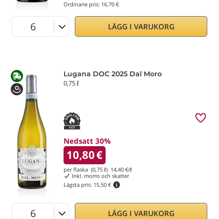
Ordinarie pris:
16,70 €
LÄGG I VARUKORG
Lugana DOC 2025 Dal Moro
0,75 ℓ
Nedsatt 30%
10,80
€
per flaska (0,75 ℓ)
14,40
€/ℓ
Inkl. moms och skatter
Lägsta pris:
15,50 €
LÄGG I VARUKORG