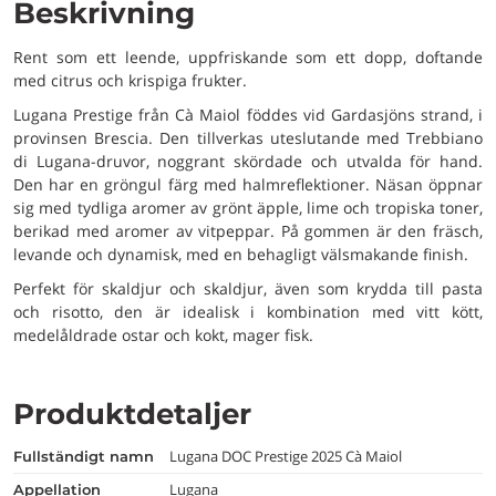
Beskrivning
Rent som ett leende, uppfriskande som ett dopp, doftande
med citrus och krispiga frukter.
Lugana Prestige från Cà Maiol föddes vid Gardasjöns strand, i
provinsen Brescia. Den tillverkas uteslutande med Trebbiano
di Lugana-druvor, noggrant skördade och utvalda för hand.
Den har en gröngul färg med halmreflektioner. Näsan öppnar
sig med tydliga aromer av grönt äpple, lime och tropiska toner,
berikad med aromer av vitpeppar. På gommen är den fräsch,
levande och dynamisk, med en behagligt välsmakande finish.
Perfekt för skaldjur och skaldjur, även som krydda till pasta
och risotto, den är idealisk i kombination med vitt kött,
medelåldrade ostar och kokt, mager fisk.
Produktdetaljer
Lugana DOC Prestige 2025 Cà Maiol
fullständigt namn
Lugana
appellation