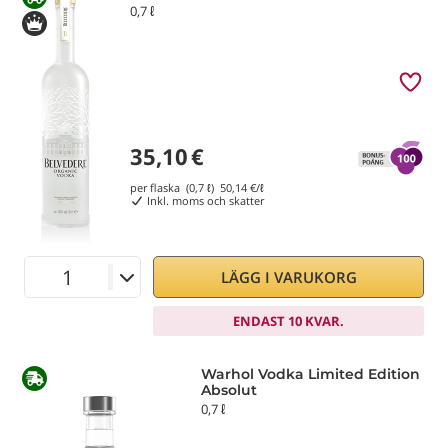
0,7 ℓ
35,10
€
per flaska (0,7 ℓ)
50,14
€/ℓ
Inkl. moms och skatter
LÄGG I VARUKORG
ENDAST 10 KVAR.
Warhol Vodka Limited Edition
Absolut
0,7 ℓ