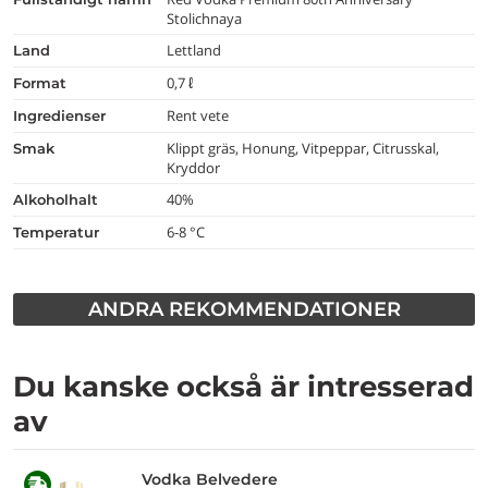
Stolichnaya
Lettland
land
0,7 ℓ
format
Rent vete
ingredienser
Klippt gräs, Honung, Vitpeppar, Citrusskal,
smak
Kryddor
40%
alkoholhalt
6-8 °C
temperatur
ANDRA REKOMMENDATIONER
Du kanske också är intresserad
av
Vodka Belvedere