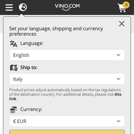
0
Set your language, shipping and currency
preferences
Red Vodka Premium
Language:
80th Anniversary
Stolichnaya
Ship to:
STOLICHNAYA
0,7 ℓ
Product prices adjust automatically based on the tax regulations
of the destination country. For additional details, please visit
this
link
.
Currency: