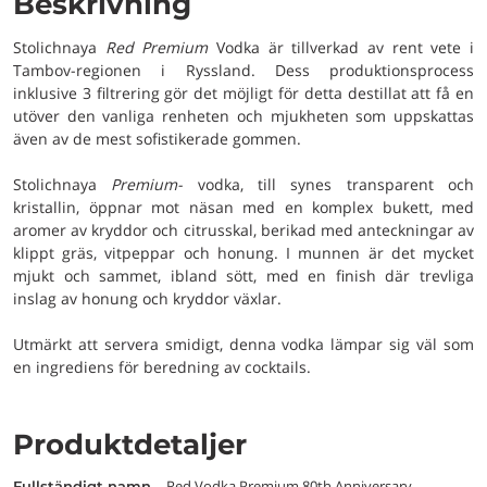
Beskrivning
Stolichnaya
Red Premium
Vodka är tillverkad av rent vete i
Tambov-regionen i Ryssland. Dess produktionsprocess
inklusive 3 filtrering gör det möjligt för detta destillat att få en
utöver den vanliga renheten och mjukheten som uppskattas
även av de mest sofistikerade gommen.
Stolichnaya
Premium-
vodka, till synes transparent och
kristallin, öppnar mot näsan med en komplex bukett, med
aromer av kryddor och citrusskal, berikad med anteckningar av
klippt gräs, vitpeppar och honung. I munnen är det mycket
mjukt och sammet, ibland sött, med en finish där trevliga
inslag av honung och kryddor växlar.
Utmärkt att servera smidigt, denna vodka lämpar sig väl som
en ingrediens för beredning av cocktails.
Produktdetaljer
Red Vodka Premium 80th Anniversary
fullständigt namn