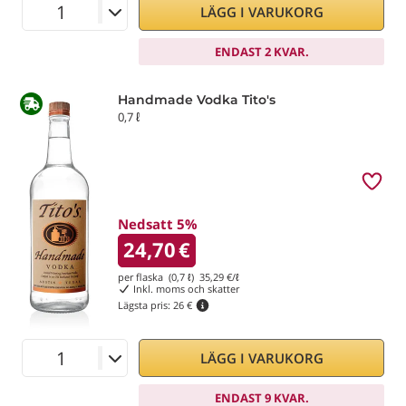
LÄGG I VARUKORG
ENDAST 2 KVAR.
Handmade Vodka Tito's
0,7 ℓ
Nedsatt 5%
24,70
€
per flaska (0,7 ℓ)
35,29
€/ℓ
Inkl. moms och skatter
Lägsta pris:
26 €
LÄGG I VARUKORG
ENDAST 9 KVAR.