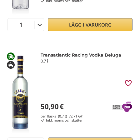
Inkl. moms och skatter
LÄGG I VARUKORG
Transatlantic Racing Vodka Beluga
0,7 ℓ
50,90
€
per flaska (0,7 ℓ)
72,71
€/ℓ
Inkl. moms och skatter