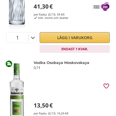
41,30
€
per flaska (0,7 ℓ)
59
€/ℓ
Inkl. moms och skatter
LÄGG I VARUKORG
ENDAST 1 KVAR.
Vodka Osobaya Moskovskaya
0,7 ℓ
13,50
€
per flaska (0,7 ℓ)
19,29
€/ℓ