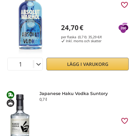
24,70
€
per flaska (0,7 ℓ)
35,29
€/ℓ
Inkl. moms och skatter
LÄGG I VARUKORG
Japanese Haku Vodka Suntory
0,7 ℓ