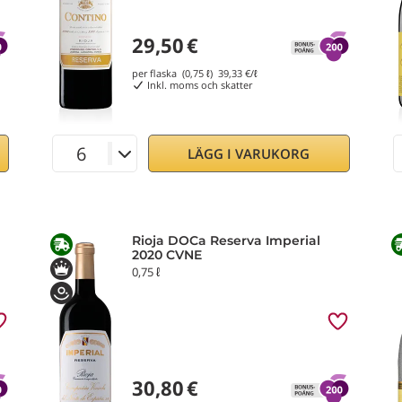
29,50
€
per flaska (0,75 ℓ)
39,33
€/ℓ
Inkl. moms och skatter
LÄGG I VARUKORG
Rioja DOCa Reserva Imperial
2020 CVNE
0,75 ℓ
30,80
€