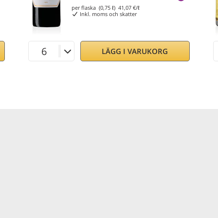
per flaska (0,75 ℓ)
41,07
€/ℓ
Inkl. moms och skatter
LÄGG I VARUKORG