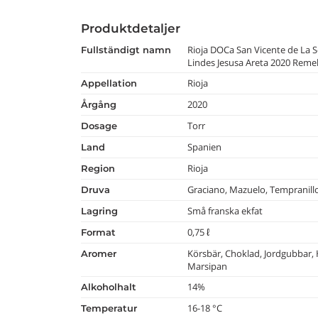
Produktdetaljer
Rioja DOCa San Vicente de La 
fullständigt namn
Lindes Jesusa Areta 2020 Remel
Rioja
appellation
2020
årgång
Torr
dosage
Spanien
land
Rioja
region
Graciano, Mazuelo, Tempranill
druva
Små franska ekfat
lagring
0,75 ℓ
format
Körsbär, Choklad, Jordgubbar, H
aromer
Marsipan
14%
alkoholhalt
16-18 °C
temperatur