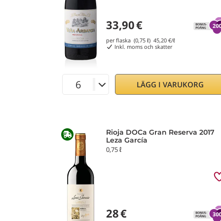
33,90
€
per flaska (0,75 ℓ)
45,20
€/ℓ
Inkl. moms och skatter
LÄGG I VARUKORG
Rioja DOCa Gran Reserva 2017
Leza García
0,75 ℓ
28
€