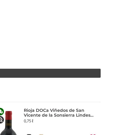
Rioja DOCa Viñedos de San
Vicente de la Sonsierra Lindes
2021 Remelluri
0,75 ℓ