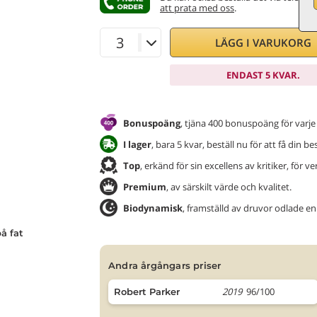
att prata med oss
.
LÄGG I VARUKORG
ENDAST 5 KVAR.
Bonuspoäng
, tjäna 400 bonuspoäng för varje
I lager
, bara 5 kvar, beställ nu för att få din b
Top
, erkänd för sin excellens av kritiker, för v
Premium
, av särskilt värde och kvalitet.
Biodynamisk
, framställd av druvor odlade en
å fat
andra årgångars priser
2019
96/100
Robert Parker