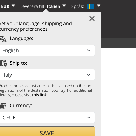
 EUR
Leverera till:
Italien
Språk:
Set your language, shipping and
|
VARUKORG
(0)
REGISTRERA DIG
currency preferences
Language:
ALLA DRYCKER
UPPTÄCK
Sonsierra Grande Lindes
Ship to:
Product prices adjust automatically based on the tax
regulations of the destination country. For additional
details, please visit
this link
.
Currency:
SAVE
genom