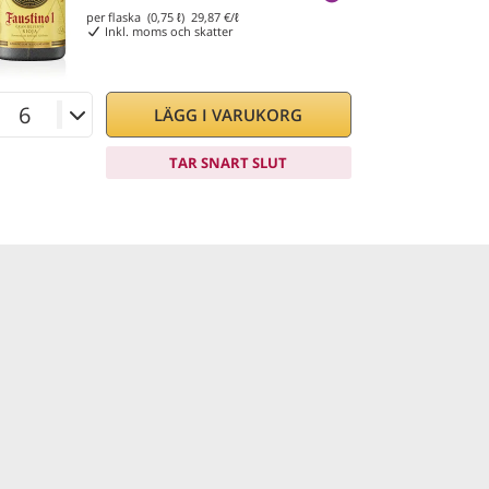
per flaska (0,75 ℓ)
29,87
€/ℓ
Inkl. moms och skatter
LÄGG I VARUKORG
TAR SNART SLUT