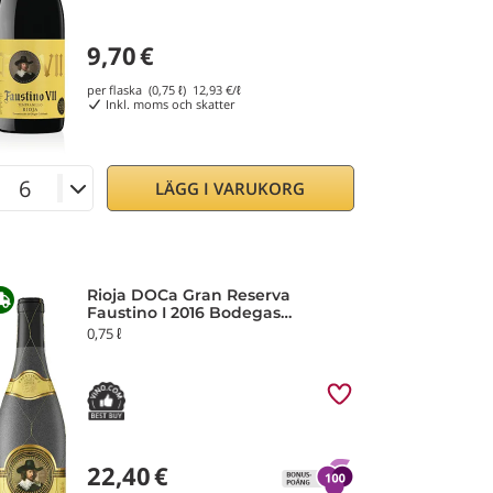
9,70
€
per flaska (0,75 ℓ)
12,93
€/ℓ
Inkl. moms och skatter
LÄGG I VARUKORG
Rioja DOCa Gran Reserva
Faustino I 2016 Bodegas
Faustino
0,75 ℓ
22,40
€