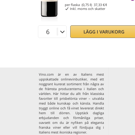
per flaska (0,75 ℓ)
37,33
€/ℓ
Inkl. moms och skatter
LÄGG I VARUKORG
Vino.com är en av Italiens mest
uppskattade onlinevinbutiker, med ett
noggrant kurerat sortiment från några av
de främsta producenterna i Italien och
världen. Här hittar du allt från klassiska
favoriter till prisbelönta viner – utvalda
med både kunskap och känsla. Handla
tryggt online och få vinet levererat direkt
hem till dörren. Upptäck dagliga
erbjudanden och förmånliga priser,
oavsett om du är nyfiken på eleganta
franska viner
eller vill fördjupa dig i
Italiens mest ikoniska regioner
.