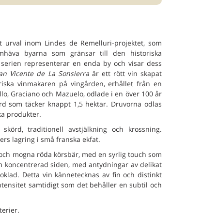
t urval inom Lindes de Remelluri-projektet, som
mhäva byarna som gränsar till den historiska
i serien representerar en enda by och visar dess
an Vicente de La Sonsierra
är ett rött vin skapat
oriska vinmakaren på vingården, erhållet från en
o, Graciano och Mazuelo, odlade i en över 100 år
d som täcker knappt 1,5 hektar. Druvorna odlas
a produkter.
körd, traditionell avstjälkning och krossning.
ers lagring i små franska ekfat.
 och mogna röda körsbär, med en syrlig touch som
m koncentrerad siden, med antydningar av delikat
oklad. Detta vin kännetecknas av fin och distinkt
tensitet samtidigt som det behåller en subtil och
terier.