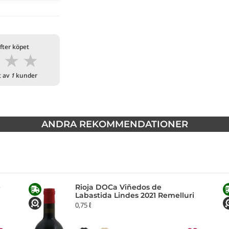
fter köpet
★
★
★
t av
1
kunder
ANDRA REKOMMENDATIONER
e
Rioja DOCa Viñedos de
Labastida Lindes 2021 Remelluri
0,75 ℓ