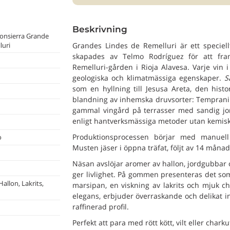
Beskrivning
Sonsierra Grande
luri
Grandes Lindes de Remelluri är ett speciell
skapades av Telmo Rodríguez för att fra
Remelluri-gården i Rioja Alavesa. Varje vin 
geologiska och klimatmässiga egenskaper.
S
som en hyllning till Jesusa Areta, den hist
blandning av inhemska druvsorter: Tempranill
gammal vingård på terrasser med sandig jor
enligt hantverksmässiga metoder utan kemisk
Produktionsprocessen börjar med manuell s
o
Musten jäser i öppna träfat, följt av 14 månad
Näsan avslöjar aromer av hallon, jordgubbar
ger livlighet. På gommen presenteras det so
allon, Lakrits,
marsipan, en viskning av lakrits och mjuk ch
elegans, erbjuder överraskande och delikat in
raffinerad profil.
Perfekt att para med rött kött, vilt eller charku