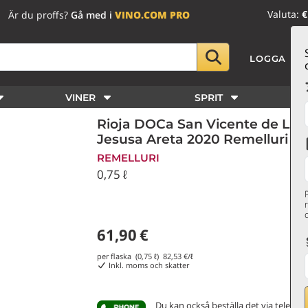
Valuta:
€
Är du proffs?
Gå med i
VINO.COM PRO
LOGGA IN
VINER
SPRIT
Rioja DOCa San Vicente de La 
Jesusa Areta 2020 Remelluri
REMELLURI
0,75 ℓ
61,90
€
per flaska (0,75 ℓ)
82,53
€/ℓ
Inkl. moms och skatter
Du kan också beställa det via telefon