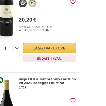
94
93
20,20
€
per flaska (0,75 ℓ)
26,93
€/ℓ
Inkl. moms och skatter
LÄGG I VARUKORG
ENDAST 1 KVAR.
Rioja DOCa Tempranillo Faustino
VII 2023 Bodegas Faustino
0,75 ℓ