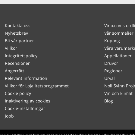
Kontakta oss
Vino.coms ordl
Nyhetsbrev
Vår sommelier 
Bli vår partner
Kupong
Villkor
Våra varumärk
Integritetspolicy
Appellationer
Recensioner
Druvor
Ångerrätt
Regioner
Relevant information
Urval
Villkor för Lojalitetsprogrammet
Noll Svinn Proj
Cookie policy
Vin och klimat
Inaktivering av cookies
Blog
Cookie-inställningar
Jobb