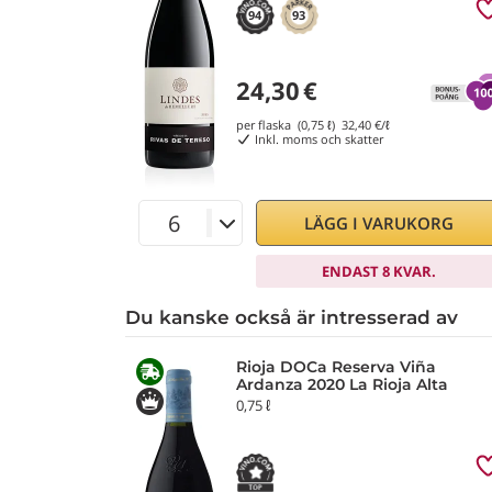
94
93
24,30
€
per flaska (0,75 ℓ)
32,40
€/ℓ
Inkl. moms och skatter
LÄGG I VARUKORG
ENDAST 8 KVAR.
Du kanske också är intresserad av
Rioja DOCa Reserva Viña
Ardanza 2020 La Rioja Alta
0,75 ℓ