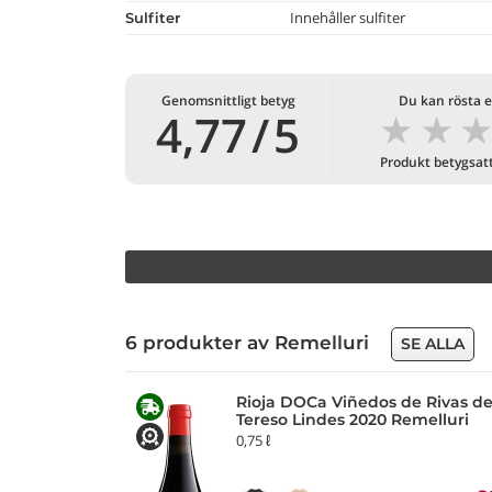
Innehåller sulfiter
Sulfiter
Genomsnittligt betyg
Du kan rösta e
★
★
4,77
/
5
Produkt betygsat
6 produkter av Remelluri
SE ALLA
Rioja DOCa Viñedos de Rivas d
Tereso Lindes 2020 Remelluri
0,75 ℓ