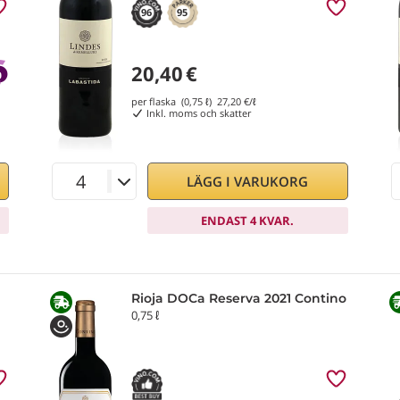
96
95
20,40
€
per flaska (0,75 ℓ)
27,20
€/ℓ
Inkl. moms och skatter
LÄGG I VARUKORG
ENDAST 4 KVAR.
Rioja DOCa Reserva 2021 Contino
0,75 ℓ