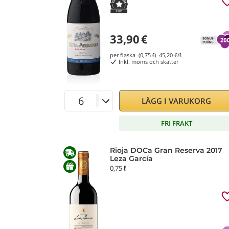
33,90
€
per flaska (0,75 ℓ)
45,20
€/ℓ
Inkl. moms och skatter
LÄGG I VARUKORG
FRI FRAKT
Rioja DOCa Gran Reserva 2017
Leza García
0,75 ℓ