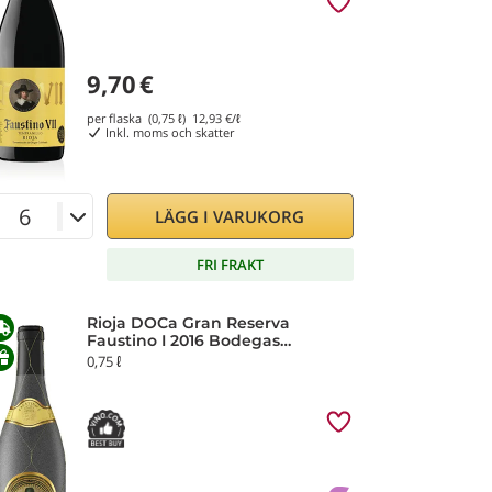
9,70
€
per flaska (0,75 ℓ)
12,93
€/ℓ
Inkl. moms och skatter
LÄGG I VARUKORG
FRI FRAKT
Rioja DOCa Gran Reserva
Faustino I 2016 Bodegas
Faustino
0,75 ℓ