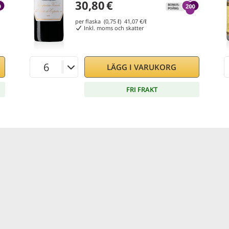
30,80
€
per flaska (0,75 ℓ)
41,07
€/ℓ
Inkl. moms och skatter
LÄGG I VARUKORG
FRI FRAKT