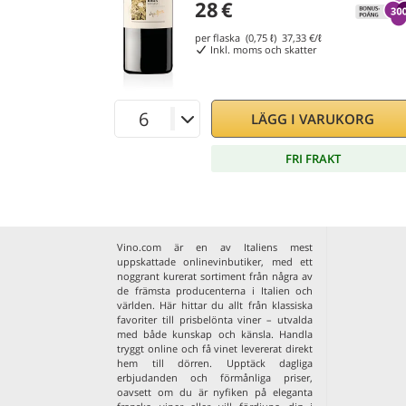
28
€
per flaska (0,75 ℓ)
37,33
€/ℓ
Inkl. moms och skatter
LÄGG I VARUKORG
FRI FRAKT
Vino.com är en av Italiens mest
uppskattade onlinevinbutiker, med ett
noggrant kurerat sortiment från några av
de främsta producenterna i Italien och
världen. Här hittar du allt från klassiska
favoriter till prisbelönta viner – utvalda
med både kunskap och känsla. Handla
tryggt online och få vinet levererat direkt
hem till dörren. Upptäck dagliga
erbjudanden och förmånliga priser,
oavsett om du är nyfiken på eleganta