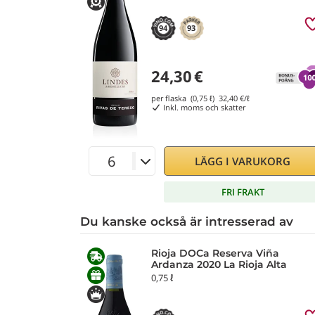
94
93
24,30
€
per flaska (0,75 ℓ)
32,40
€/ℓ
Inkl. moms och skatter
LÄGG I VARUKORG
FRI FRAKT
Du kanske också är intresserad av
Rioja DOCa Reserva Viña
Ardanza 2020 La Rioja Alta
0,75 ℓ