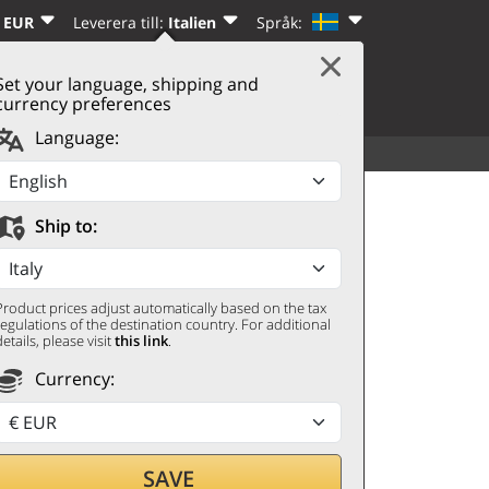
 EUR
Leverera till:
Italien
Språk:
Set your language, shipping and
|
VARUKORG
(0)
REGISTRERA DIG
currency preferences
Language:
ALLA DRYCKER
UPPTÄCK
nte de la Sonsierra
Ship to:
Product prices adjust automatically based on the tax
regulations of the destination country. For additional
details, please visit
this link
.
Currency:
SAVE
genom