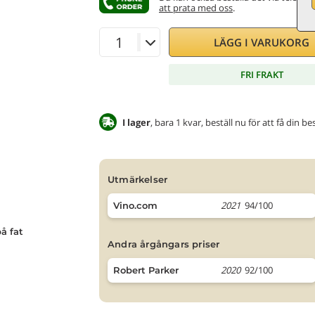
att prata med oss
.
LÄGG I VARUKORG
FRI FRAKT
I lager
, bara 1 kvar, beställ nu för att få din b
utmärkelser
2021
94/100
Vino.com
å fat
andra årgångars priser
2020
92/100
Robert Parker