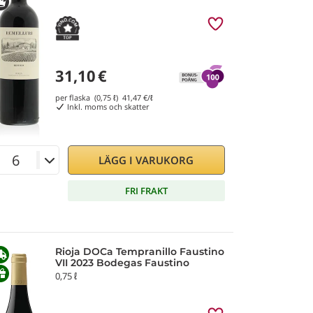
31,10
€
per flaska (0,75 ℓ)
41,47
€/ℓ
Inkl. moms och skatter
LÄGG I VARUKORG
FRI FRAKT
Rioja DOCa Tempranillo Faustino
VII 2023 Bodegas Faustino
0,75 ℓ