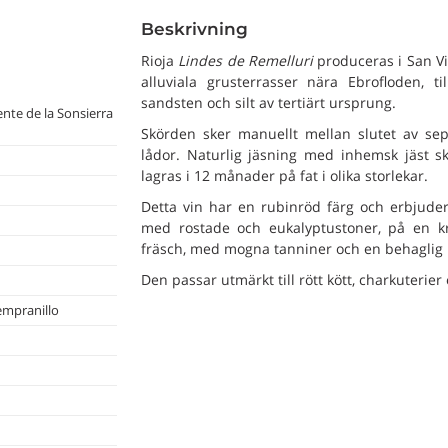
Beskrivning
Rioja
Lindes de Remelluri
produceras i San Vi
alluviala grusterrasser nära Ebrofloden, t
sandsten och silt av tertiärt ursprung.
nte de la Sonsierra
Skörden sker manuellt mellan slutet av se
lådor. Naturlig jäsning med inhemsk jäst ske
lagras i 12 månader på fat i olika storlekar.
Detta vin har en rubinröd färg och erbjude
med rostade och eukalyptustoner, på en 
fräsch, med mogna tanniner och en behaglig u
Den passar utmärkt till rött kött, charkuterie
empranillo