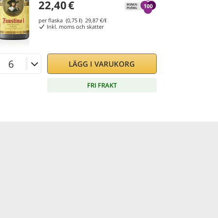
22,40
€
per flaska (0,75 ℓ)
29,87
€/ℓ
Inkl. moms och skatter
LÄGG I VARUKORG
FRI FRAKT