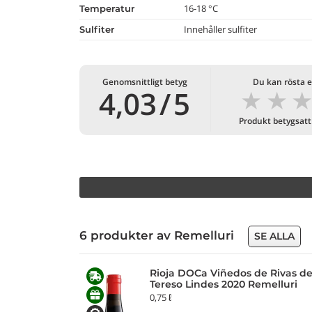
16-18 °C
temperatur
Innehåller sulfiter
Sulfiter
Genomsnittligt betyg
Du kan rösta e
★
★
4,03
/
5
Produkt betygsatt
6 produkter av Remelluri
SE ALLA
Rioja DOCa Viñedos de Rivas d
Tereso Lindes 2020 Remelluri
0,75 ℓ