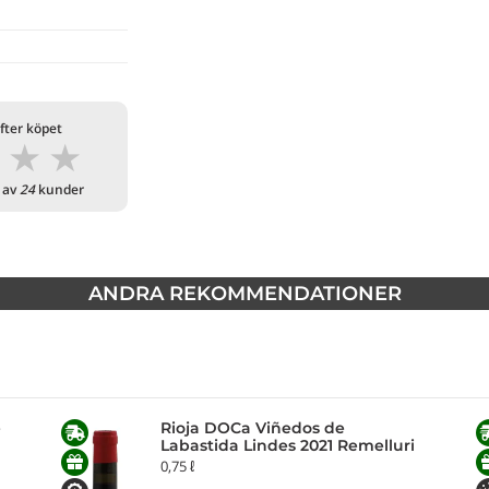
fter köpet
★
★
★
 av
24
kunder
ANDRA REKOMMENDATIONER
e
Rioja DOCa Viñedos de
Labastida Lindes 2021 Remelluri
0,75 ℓ