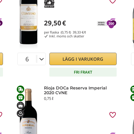
29,50
€
per flaska (0,75 ℓ)
39,33
€/ℓ
Inkl. moms och skatter
LÄGG I VARUKORG
FRI FRAKT
Rioja DOCa Reserva Imperial
2020 CVNE
0,75 ℓ