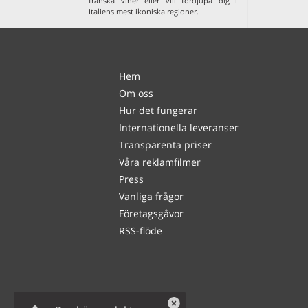
franska viner
eller vill fördjupa dig i
Italiens mest ikoniska regioner
.
Hem
Om oss
Hur det fungerar
Internationella leveranser
Transparenta priser
Våra reklamfilmer
Press
Vanliga frågor
Företagsgåvor
RSS-flöde