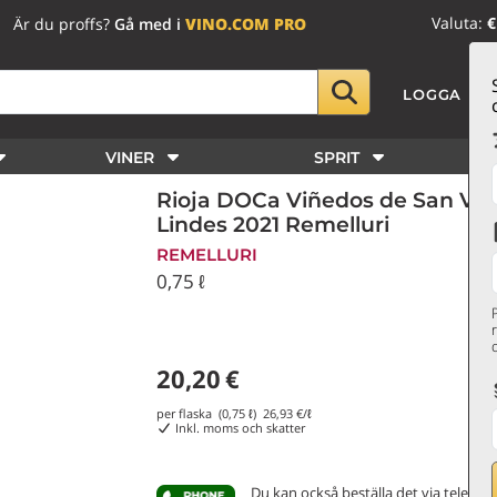
Valuta:
€
Är du proffs?
Gå med i
VINO.COM PRO
LOGGA IN
VINER
SPRIT
Rioja DOCa Viñedos de San Vice
Lindes 2021 Remelluri
REMELLURI
0,75 ℓ
20,20
€
per flaska (0,75 ℓ)
26,93
€/ℓ
Inkl. moms och skatter
Du kan också beställa det via telefon