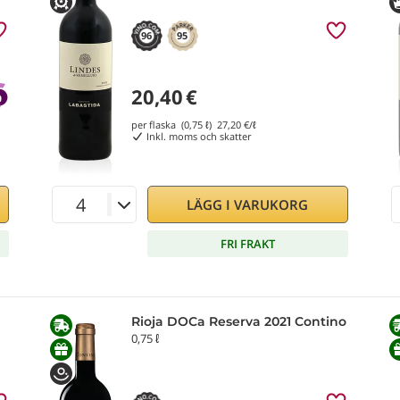
96
95
20,40
€
per flaska (0,75 ℓ)
27,20
€/ℓ
Inkl. moms och skatter
LÄGG I VARUKORG
FRI FRAKT
Rioja DOCa Reserva 2021 Contino
0,75 ℓ