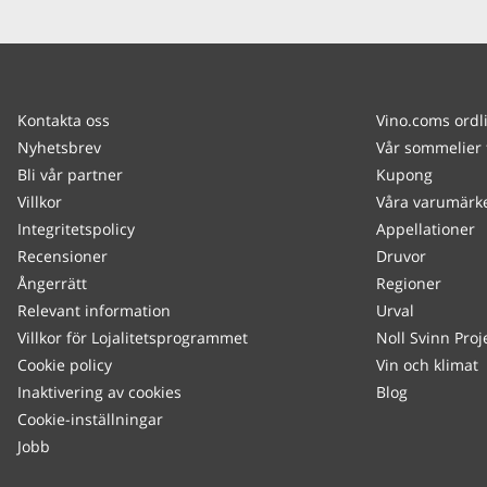
Kontakta oss
Vino.coms ordl
Nyhetsbrev
Vår sommelier 
Bli vår partner
Kupong
Villkor
Våra varumärk
Integritetspolicy
Appellationer
Recensioner
Druvor
Ångerrätt
Regioner
Relevant information
Urval
Villkor för Lojalitetsprogrammet
Noll Svinn Proj
Cookie policy
Vin och klimat
Inaktivering av cookies
Blog
Cookie-inställningar
Jobb