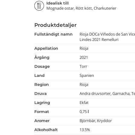
Idealisk till
Mognade ostar, Rött kött, Charkuterier
Produktdetaljer
Rioja DOCa Viñedos de San Vice
fullständigt namn
Lindes 2021 Remelluri
Rioja
appellation
2021
årgång
Torr
dosage
Spanien
land
Rioja
region
Andra druvsorter, Garnacha, T
druva
Ekfat
lagring
0,75 ℓ
format
Björnbär, Kryddor
aromer
13.5%
alkoholhalt