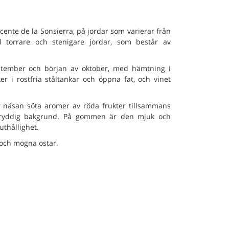
cente de la Sonsierra, på jordar som varierar från
ill torrare och stenigare jordar, som består av
ptember och början av oktober, med hämtning i
r i rostfria ståltankar och öppna fat, och vinet
r näsan söta aromer av röda frukter tillsammans
kryddig bakgrund. På gommen är den mjuk och
thållighet.
r och mogna ostar.