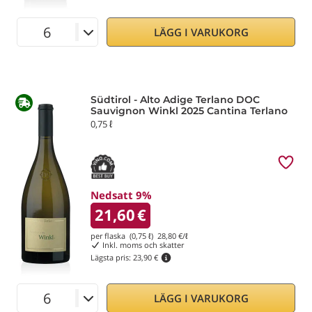
LÄGG I VARUKORG
Südtirol - Alto Adige Terlano DOC
Sauvignon Winkl 2025 Cantina Terlano
0,75 ℓ
Nedsatt 9%
21,60
€
per flaska (0,75 ℓ)
28,80
€/ℓ
Inkl. moms och skatter
Lägsta pris:
23,90 €
LÄGG I VARUKORG