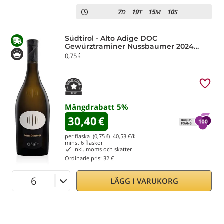
7
19
15
10
D
T
M
S
Südtirol - Alto Adige DOC
Gewürztraminer Nussbaumer 2024
Tramin
0,75 ℓ
Mängdrabatt
5
%
30,40
€
per flaska (0,75 ℓ)
40,53
€/ℓ
minst
6
flaskor
Inkl. moms och skatter
Ordinarie pris:
32 €
LÄGG I VARUKORG