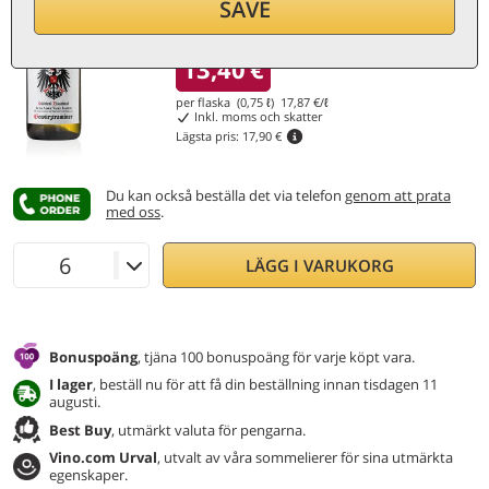
SAVE
Nedsatt 25%
13,40
€
per flaska (0,75 ℓ)
17,87
€/ℓ
Inkl. moms och skatter
Lägsta pris:
17,90 €
Du kan också beställa det via telefon
genom att prata
med oss
.
LÄGG I VARUKORG
Bonuspoäng
, tjäna 100 bonuspoäng för varje köpt vara.
I lager
, beställ nu för att få din beställning innan tisdagen 11
augusti.
Best Buy
, utmärkt valuta för pengarna.
Vino.com Urval
, utvalt av våra sommelierer för sina utmärkta
egenskaper.