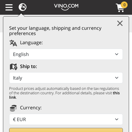
0
Set your language, shipping and currency
preferences
Südtirol - Alto Adige
Language:
Valle Isarco DOC
Gewürztraminer 2025
Ship to:
Adler von Klausen
ADLER VON KLAUSEN
Product prices adjust automatically based on the tax regulations
0,75 ℓ
of the destination country. For additional details, please visit
this
link
.
Currency: