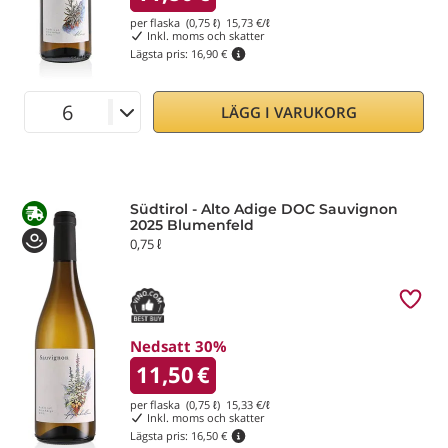
per flaska (0,75 ℓ)
15,73
€/ℓ
Inkl. moms och skatter
Lägsta pris:
16,90 €
LÄGG I VARUKORG
Südtirol - Alto Adige DOC Sauvignon
2025 Blumenfeld
0,75 ℓ
Nedsatt 30%
11,50
€
per flaska (0,75 ℓ)
15,33
€/ℓ
Inkl. moms och skatter
Lägsta pris:
16,50 €