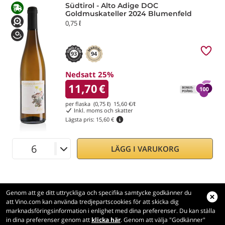
Südtirol - Alto Adige DOC
Goldmuskateller 2024 Blumenfeld
0,75 ℓ
93
94
Nedsatt 25%
11,70
€
per flaska (0,75 ℓ)
15,60
€/ℓ
Inkl. moms och skatter
Lägsta pris:
15,60 €
LÄGG I VARUKORG
Genom att ge ditt uttryckliga och specifika samtycke godkänner du
att Vino.com kan använda tredjepartscookies för att skicka dig
marknadsföringsinformation i enlighet med dina preferenser. Du kan ställa
in dina preferenser genom att
klicka här
. Genom att välja "Godkänner"