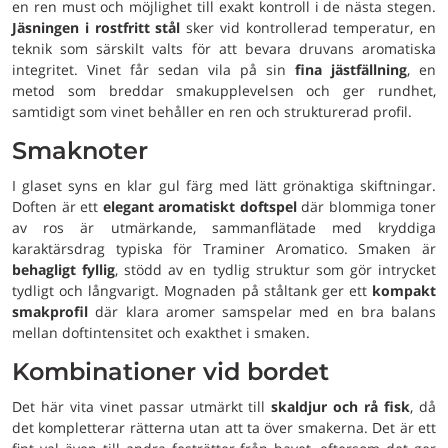
en ren must och möjlighet till exakt kontroll i de nästa stegen.
Jäsningen i rostfritt stål
sker vid kontrollerad temperatur, en
teknik som särskilt valts för att bevara druvans aromatiska
integritet. Vinet får sedan vila på sin
fina jästfällning
, en
metod som breddar smakupplevelsen och ger rundhet,
samtidigt som vinet behåller en ren och strukturerad profil.
Smaknoter
I glaset syns en klar gul färg med lätt grönaktiga skiftningar.
Doften är ett
elegant aromatiskt doftspel
där blommiga toner
av ros är utmärkande, sammanflätade med kryddiga
karaktärsdrag typiska för Traminer Aromatico. Smaken är
behagligt fyllig
, stödd av en tydlig struktur som gör intrycket
tydligt och långvarigt. Mognaden på ståltank ger ett
kompakt
smakprofil
där klara aromer samspelar med en bra balans
mellan doftintensitet och exakthet i smaken.
Kombinationer vid bordet
Det här vita vinet passar utmärkt till
skaldjur och rå fisk
, då
det kompletterar rätterna utan att ta över smakerna. Det är ett