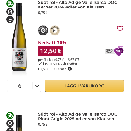
Südtirol - Alto Adige Valle Isarco DOC
Kerner 2024 Adler von Klausen
0,75 ℓ
93
94
Nedsatt 30%
12,50
€
per flaska (0,75 ℓ)
16,67
€/ℓ
Inkl. moms och skatter
Lägsta pris:
17,90 €
LÄGG I VARUKORG
Südtirol - Alto Adige Valle Isarco DOC
Pinot Grigio 2025 Adler von Klausen
0,75 ℓ