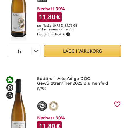
Nedsatt 30%
11,80
€
per flaska (0,75 ℓ)
15,73
€/ℓ
Inkl. moms och skatter
Lägsta pris:
16,90 €
LÄGG I VARUKORG
Südtirol - Alto Adige DOC
Gewürztraminer 2025 Blumenfeld
0,75 ℓ
94
96
Nedsatt 30%
11,80
€