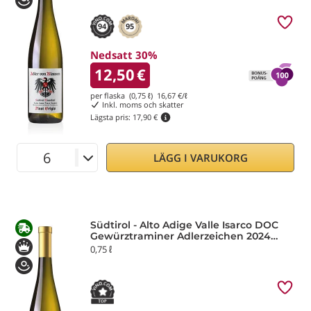
94
95
Nedsatt 30%
12,50
€
per flaska (0,75 ℓ)
16,67
€/ℓ
Inkl. moms och skatter
Lägsta pris:
17,90 €
LÄGG I VARUKORG
Südtirol - Alto Adige Valle Isarco DOC
Gewürztraminer Adlerzeichen 2024
Adler von Klausen
0,75 ℓ