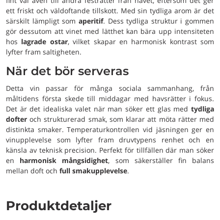
fint val även till andra festrätter från havet, eftersom det ger
ett friskt och väldoftande tillskott. Med sin tydliga arom är det
särskilt lämpligt som
aperitif
. Dess tydliga struktur i gommen
gör dessutom att vinet med lätthet kan bära upp intensiteten
hos
lagrade ostar
, vilket skapar en harmonisk kontrast som
lyfter fram saltigheten.
När det bör serveras
Detta vin passar för många sociala sammanhang, från
måltidens första skede till middagar med havsrätter i fokus.
Det är det idealiska valet när man söker ett glas med
tydliga
dofter
och strukturerad smak, som klarar att möta rätter med
distinkta smaker. Temperaturkontrollen vid jäsningen ger en
vinupplevelse som lyfter fram druvtypens renhet och en
känsla av teknisk precision. Perfekt för tillfällen där man söker
en
harmonisk mångsidighet
, som säkerställer fin balans
mellan doft och
full smakupplevelse
.
Produktdetaljer