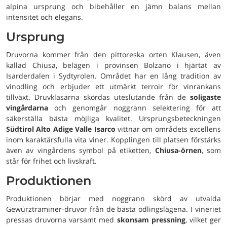
alpina ursprung och bibehåller en jämn balans mellan
intensitet och elegans.
Ursprung
Druvorna kommer från den pittoreska orten Klausen, även
kallad Chiusa, belägen i provinsen Bolzano i hjärtat av
Isarderdalen i Sydtyrolen. Området har en lång tradition av
vinodling och erbjuder ett utmärkt terroir för vinrankans
tillväxt. Druvklasarna skördas uteslutande från de
soligaste
vingårdarna
och genomgår noggrann selektering för att
säkerställa bästa möjliga kvalitet. Ursprungsbeteckningen
Südtirol Alto Adige Valle Isarco
vittnar om områdets excellens
inom karaktärsfulla vita viner. Kopplingen till platsen förstärks
även av vingårdens symbol på etiketten,
Chiusa-örnen
, som
står för frihet och livskraft.
Produktionen
Produktionen börjar med noggrann skörd av utvalda
Gewürztraminer-druvor från de bästa odlingslägena. I vineriet
pressas druvorna varsamt med
skonsam pressning
, vilket ger