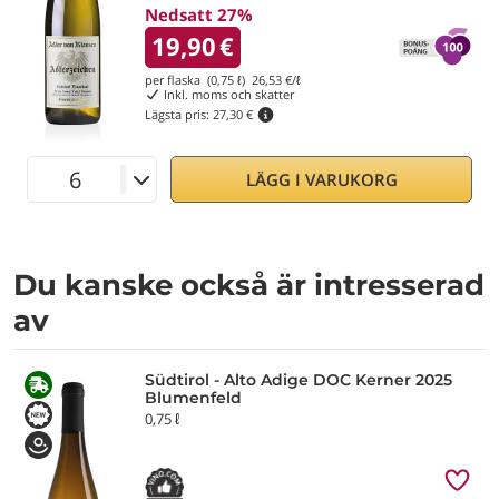
Nedsatt 27%
19,90
€
per flaska (0,75 ℓ)
26,53
€/ℓ
Inkl. moms och skatter
Lägsta pris:
27,30 €
LÄGG I VARUKORG
Du kanske också är intresserad
av
Südtirol - Alto Adige DOC Kerner 2025
Blumenfeld
0,75 ℓ