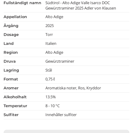
Südtirol - Alto Adige Valle Isarco DOC
fullständigt namn
Gewürztraminer 2025 Adler von Klausen
Alto Adige
appellation
2025
årgång
Torr
dosage
Italien
land
Alto Adige
region
Gewürztraminer
druva
Stål
lagring
0,75 ℓ
format
Aromatiska noter, Ros, Kryddor
aromer
13.5%
alkoholhalt
8 - 10 °C
temperatur
Innehåller sulfiter
Sulfiter