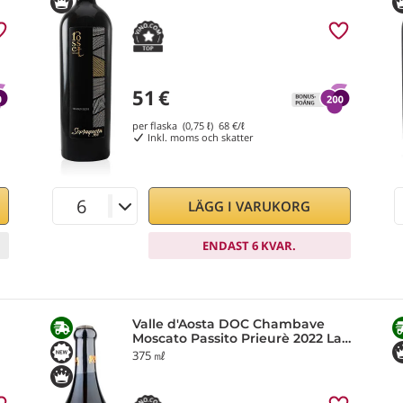
51
€
per flaska (0,75 ℓ)
68
€/ℓ
Inkl. moms och skatter
LÄGG I VARUKORG
ENDAST 6 KVAR.
Valle d'Aosta DOC Chambave
Moscato Passito Prieurè 2022 La
Crotta di Vegneron
375 ㎖