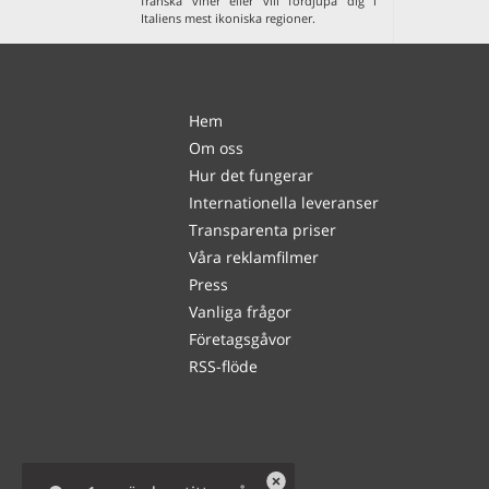
franska viner
eller vill fördjupa dig i
Italiens mest ikoniska regioner
.
Hem
Om oss
Hur det fungerar
Internationella leveranser
Transparenta priser
Våra reklamfilmer
Press
Vanliga frågor
Företagsgåvor
RSS-flöde