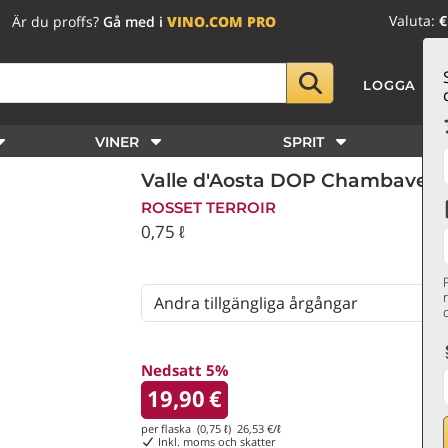
Valuta:
€
Är du proffs?
Gå med i
VINO.COM PRO
LOGGA IN
VINER
SPRIT
Valle d'Aosta DOP Chambave Mu
ROSSET TERROIR
0,75 ℓ
Nedsatt 5%
19,90
€
per flaska (0,75 ℓ)
26,53
€/ℓ
Inkl. moms och skatter