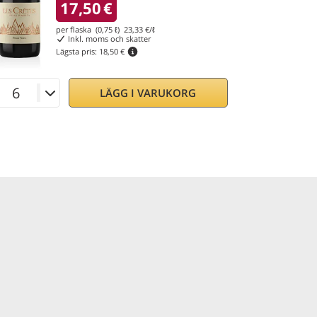
17,50
€
per flaska (0,75 ℓ)
23,33
€/ℓ
Inkl. moms och skatter
Lägsta pris:
18,50 €
LÄGG I VARUKORG