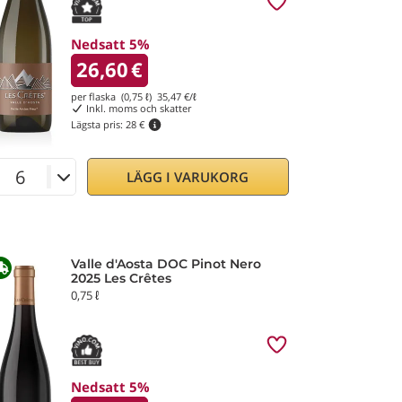
Nedsatt 5%
26,60
€
per flaska (0,75 ℓ)
35,47
€/ℓ
Inkl. moms och skatter
Lägsta pris:
28 €
LÄGG I VARUKORG
Valle d'Aosta DOC Pinot Nero
2025 Les Crêtes
0,75 ℓ
Nedsatt 5%