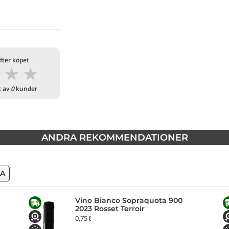
fter köpet
★
★
★
t av
0
kunder
ANDRA REKOMMENDATIONER
LA
Vino Bianco Sopraquota 900
2023 Rosset Terroir
0,75 ℓ