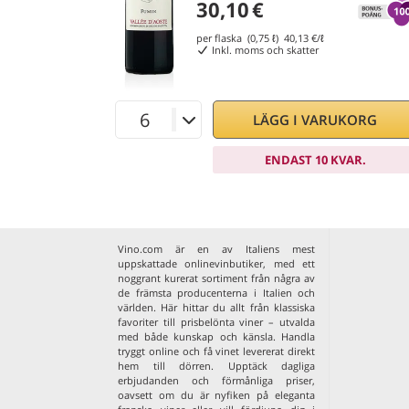
30,10
€
per flaska (0,75 ℓ)
40,13
€/ℓ
Inkl. moms och skatter
LÄGG I VARUKORG
ENDAST 10 KVAR.
Vino.com är en av Italiens mest
uppskattade onlinevinbutiker, med ett
noggrant kurerat sortiment från några av
de främsta producenterna i Italien och
världen. Här hittar du allt från klassiska
favoriter till prisbelönta viner – utvalda
med både kunskap och känsla. Handla
tryggt online och få vinet levererat direkt
hem till dörren. Upptäck dagliga
erbjudanden och förmånliga priser,
oavsett om du är nyfiken på eleganta