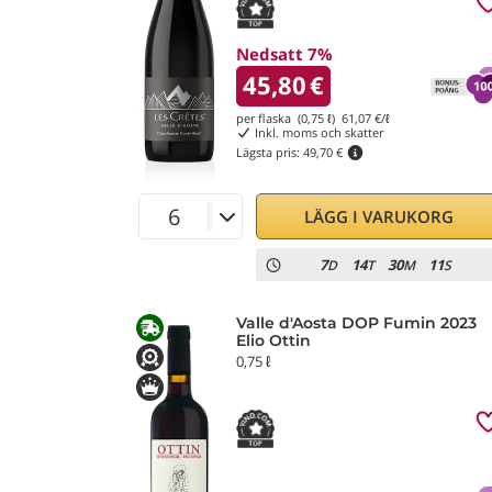
Nedsatt 7%
45,80
€
per flaska (0,75 ℓ)
61,07
€/ℓ
Inkl. moms och skatter
Lägsta pris:
49,70 €
LÄGG I VARUKORG
7
14
30
9
D
T
M
S
Valle d'Aosta DOP Fumin 2023
Elio Ottin
0,75 ℓ