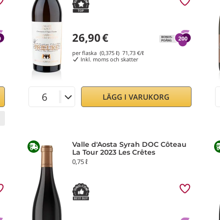
26,90
€
per flaska (0,375 ℓ)
71,73
€/ℓ
Inkl. moms och skatter
LÄGG I VARUKORG
Valle d'Aosta Syrah DOC Côteau
La Tour 2023 Les Crêtes
0,75 ℓ