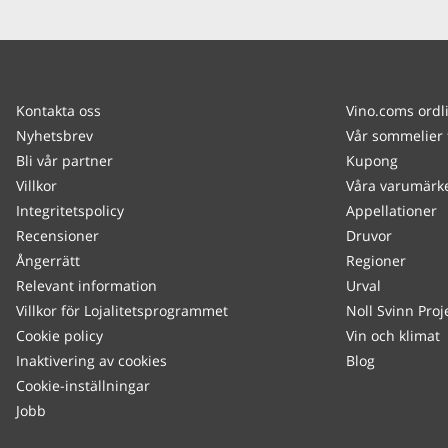
Kontakta oss
Vino.coms ordl
Nyhetsbrev
Vår sommelier 
Bli vår partner
Kupong
Villkor
Våra varumärk
Integritetspolicy
Appellationer
Recensioner
Druvor
Ångerrätt
Regioner
Relevant information
Urval
Villkor för Lojalitetsprogrammet
Noll Svinn Proj
Cookie policy
Vin och klimat
Inaktivering av cookies
Blog
Cookie-inställningar
Jobb