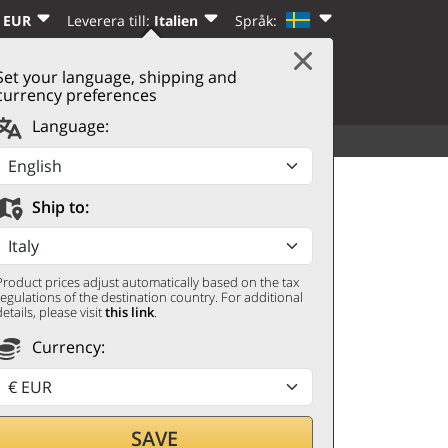
 EUR
Leverera till:
Italien
Språk:
Set your language, shipping and
|
VARUKORG
(0)
REGISTRERA DIG
currency preferences
Language:
ALLA DRYCKER
UPPTÄCK
scat 2023 Rosset Terroir
Ship to:
Product prices adjust automatically based on the tax
regulations of the destination country. For additional
details, please visit
this link
.
Currency:
SAVE