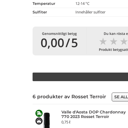
12-14 °C
temperatur
Innehåller sulfiter
Sulfiter
Genomsnittligt betyg
Du kan rösta e
★
★
0,00
/
5
Produkt betygsat
6 produkter av Rosset Terroir
SE AL
Valle d'Aosta DOP Chardonnay
770 2023 Rosset Terroir
0,75 ℓ