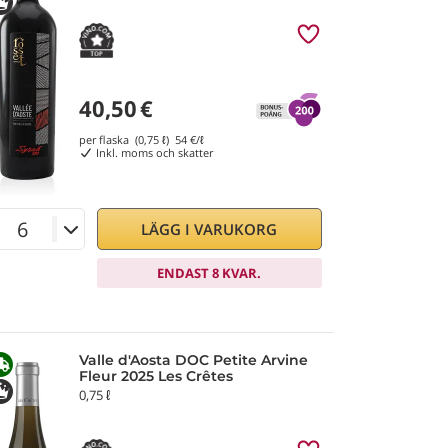
40,50
€
per flaska (0,75 ℓ)
54
€/ℓ
Inkl. moms och skatter
LÄGG I VARUKORG
ENDAST 8 KVAR.
Valle d'Aosta DOC Petite Arvine
Fleur 2025 Les Crêtes
0,75 ℓ