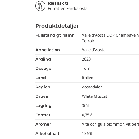
Idealisk till
Förrätter, Färska ostar
Produktdetaljer
Valle d'Aosta DOP Chambave M
fullständigt namn
Terroir
Valle d'Aosta
appellation
2023
årgång
Torr
dosage
Italien
land
Aostadalen
region
White Muscat
druva
Stål
lagring
0,75 ℓ
format
Vita och gula blommor, Vit per
aromer
13.5%
alkoholhalt