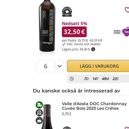
Nedsatt 5%
32,50
€
per flaska (0,75 ℓ)
43,33
€/ℓ
Inkl. moms och skatter
Lägsta pris:
34,30 €
LÄGG I VARUKORG
7
14
49
20
D
T
M
S
Du kanske också är intresserad av
Valle d'Aosta DOC Chardonnay
Cuvée Bois 2023 Les Crêtes
0,75 ℓ