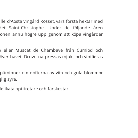
lle d'Aosta vingård Rosset, vars första hektar med
det Saint-Christophe. Under de följande åren
ktionen ännu högre upp genom att köpa vingårdar
co eller Muscat de Chambave från Cumiod och
över havet. Druvorna pressas mjukt och vinifieras
 påminner om dofterna av vita och gula blommor
lig syra.
delikata aptitretare och färskostar.