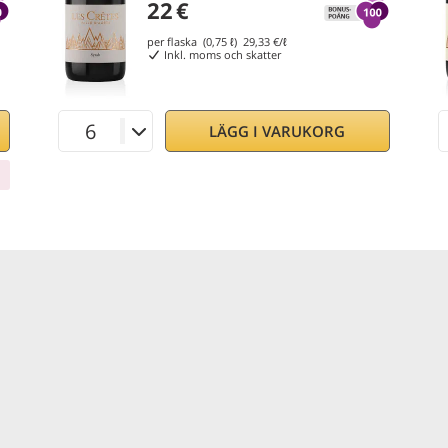
22
€
per flaska (0,75 ℓ)
29,33
€/ℓ
Inkl. moms och skatter
LÄGG I VARUKORG