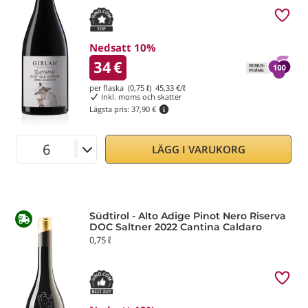
Nedsatt 10%
34
€
per flaska (0,75 ℓ)
45,33
€/ℓ
Inkl. moms och skatter
Lägsta pris:
37,90 €
LÄGG I VARUKORG
Südtirol - Alto Adige Pinot Nero Riserva
DOC Saltner 2022 Cantina Caldaro
0,75 ℓ