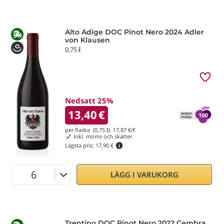
Alto Adige DOC Pinot Nero 2024 Adler
von Klausen
0,75 ℓ
Nedsatt 25%
13,40
€
per flaska (0,75 ℓ)
17,87
€/ℓ
Inkl. moms och skatter
Lägsta pris:
17,90 €
LÄGG I VARUKORG
Trentino DOC Pinot Nero 2022 Cembra