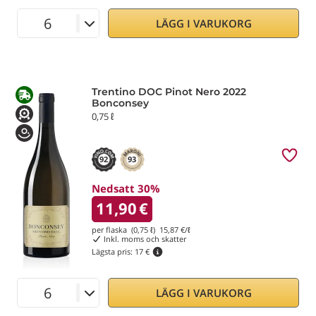
LÄGG I VARUKORG
Trentino DOC Pinot Nero 2022
Bonconsey
0,75 ℓ
92
93
Nedsatt 30%
11,90
€
per flaska (0,75 ℓ)
15,87
€/ℓ
Inkl. moms och skatter
Lägsta pris:
17 €
LÄGG I VARUKORG