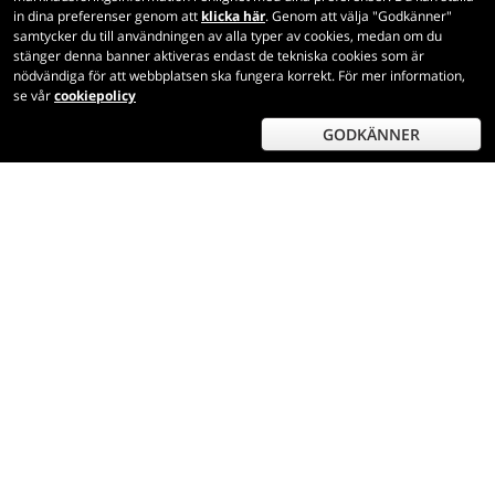
0,75 ℓ
in dina preferenser genom att
klicka här
. Genom att välja "Godkänner"
samtycker du till användningen av alla typer av cookies, medan om du
stänger denna banner aktiveras endast de tekniska cookies som är
94
nödvändiga för att webbplatsen ska fungera korrekt. För mer information,
se vår
cookiepolicy
Nedsatt 20%
GODKÄNNER
48,80
€
per flaska (0,75 ℓ)
65,07
€/ℓ
Inkl. moms och skatter
Lägsta pris:
61 €
LÄGG I VARUKORG
Venezia Giulia IGT Pinot Nero Red Angel
2022 Jermann
0,75 ℓ