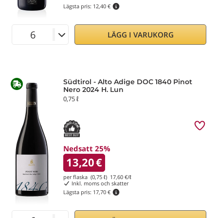
Lägsta pris:
12,40 €
LÄGG I VARUKORG
Südtirol - Alto Adige DOC 1840 Pinot
Nero 2024 H. Lun
0,75 ℓ
Nedsatt 25%
13,20
€
per flaska (0,75 ℓ)
17,60
€/ℓ
Inkl. moms och skatter
Lägsta pris:
17,70 €