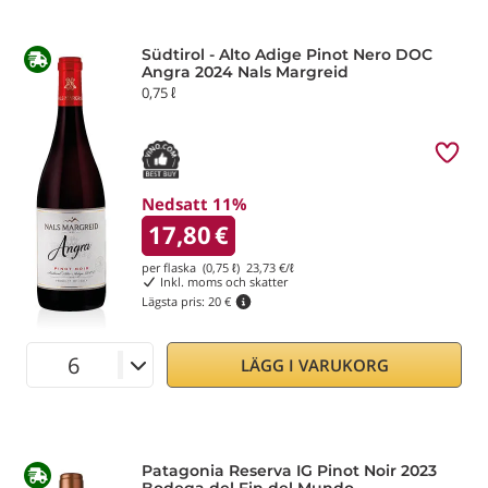
Südtirol - Alto Adige Pinot Nero DOC
Angra 2024 Nals Margreid
0,75 ℓ
Nedsatt 11%
17,80
€
per flaska (0,75 ℓ)
23,73
€/ℓ
Inkl. moms och skatter
Lägsta pris:
20 €
LÄGG I VARUKORG
Patagonia Reserva IG Pinot Noir 2023