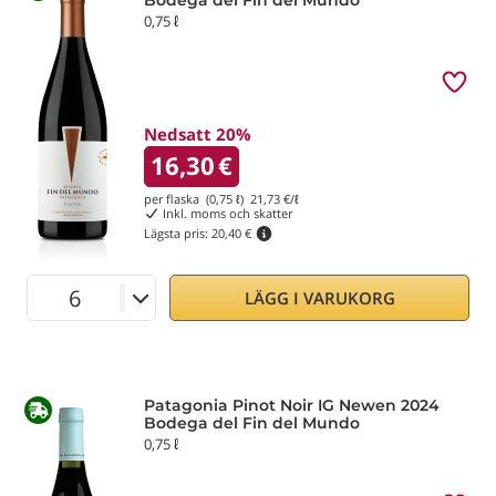
Bodega del Fin del Mundo
0,75 ℓ
Nedsatt 20%
16,30
€
per flaska (0,75 ℓ)
21,73
€/ℓ
Inkl. moms och skatter
Lägsta pris:
20,40 €
LÄGG I VARUKORG
Patagonia Pinot Noir IG Newen 2024
Bodega del Fin del Mundo
0,75 ℓ