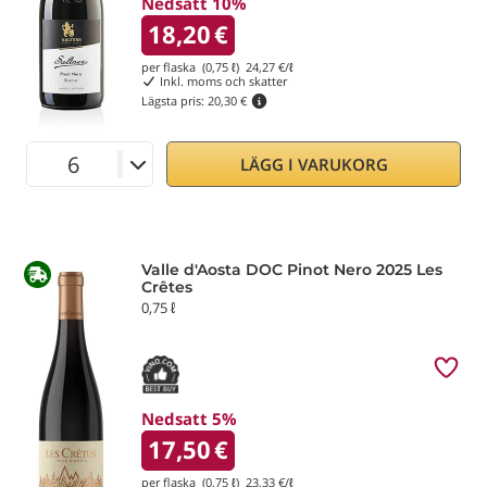
Nedsatt 10%
18,20
€
per flaska (0,75 ℓ)
24,27
€/ℓ
Inkl. moms och skatter
Lägsta pris:
20,30 €
LÄGG I VARUKORG
Valle d'Aosta DOC Pinot Nero 2025 Les
Crêtes
0,75 ℓ
Nedsatt 5%
17,50
€
per flaska (0,75 ℓ)
23,33
€/ℓ