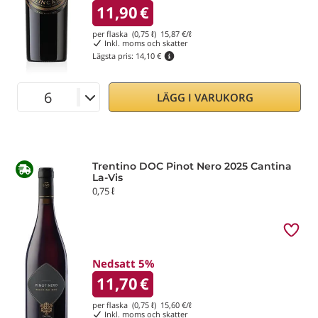
11,90
€
per flaska (0,75 ℓ)
15,87
€/ℓ
Inkl. moms och skatter
Lägsta pris:
14,10 €
LÄGG I VARUKORG
Trentino DOC Pinot Nero 2025 Cantina
La-Vis
0,75 ℓ
Nedsatt 5%
11,70
€
per flaska (0,75 ℓ)
15,60
€/ℓ
Inkl. moms och skatter