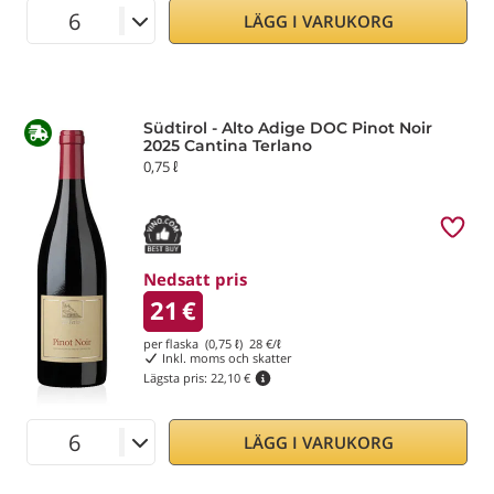
LÄGG I VARUKORG
Südtirol - Alto Adige DOC Pinot Noir
2025 Cantina Terlano
0,75 ℓ
Nedsatt pris
21
€
per flaska (0,75 ℓ)
28
€/ℓ
Inkl. moms och skatter
Lägsta pris:
22,10 €
LÄGG I VARUKORG