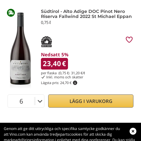
Südtirol - Alto Adige DOC Pinot Nero
Riserva Fallwind 2022 St Michael Eppan
0,75 ℓ
Nedsatt 5%
23,40
€
per flaska (0,75 ℓ)
31,20
€/ℓ
Inkl. moms och skatter
Lägsta pris:
24,70 €
LÄGG I VARUKORG
Genom att ge ditt uttryckliga och specifika samtycke godkänner du
Willamette Valley AVA Pinot Noir Avni
att Vino.com kan använda tredjepartscookies för att skicka dig
2022 Lingua Franca
marknadsföringsinformation i enlighet med dina preferenser. Du kan ställa