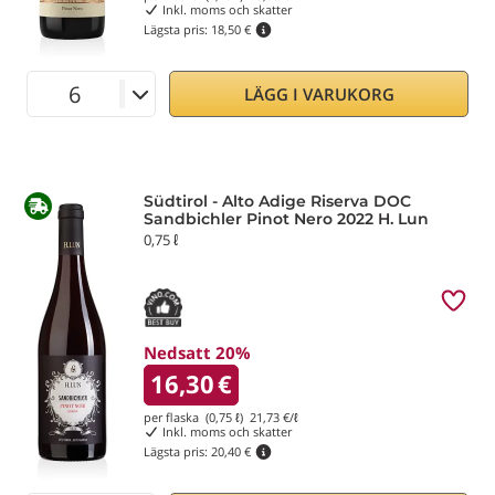
Inkl. moms och skatter
Lägsta pris:
18,50 €
LÄGG I VARUKORG
Südtirol - Alto Adige Riserva DOC
Sandbichler Pinot Nero 2022 H. Lun
0,75 ℓ
Nedsatt 20%
16,30
€
per flaska (0,75 ℓ)
21,73
€/ℓ
Inkl. moms och skatter
Lägsta pris:
20,40 €