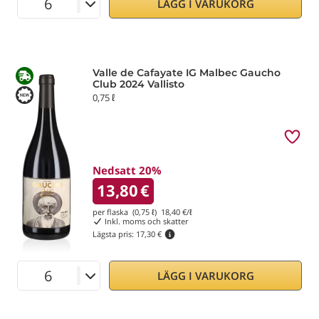
LÄGG I VARUKORG
Valle de Cafayate IG Malbec Gaucho
Club 2024 Vallisto
0,75 ℓ
Nedsatt 20%
13,80
€
per flaska (0,75 ℓ)
18,40
€/ℓ
Inkl. moms och skatter
Lägsta pris:
17,30 €
LÄGG I VARUKORG