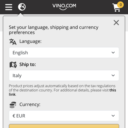
0
Set your language, shipping and currency
preferences
Language:
Ship to:
PINOT NOIR
Product prices adjust automatically based on the tax regulations
Symbol för elegans i glaset
of the destination country. For additional details, please visit
this
link
.
Currency: