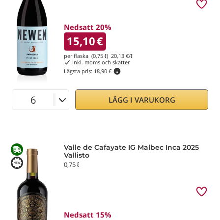
Nedsatt 20%
15,10
€
per flaska (0,75 ℓ)
20,13
€/ℓ
Inkl. moms och skatter
Lägsta pris:
18,90 €
LÄGG I VARUKORG
Valle de Cafayate IG Malbec Inca 2025
Vallisto
0,75 ℓ
Nedsatt 15%