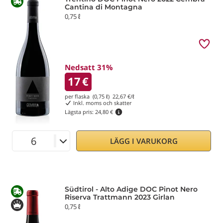
Cantina di Montagna
0,75 ℓ
Nedsatt 31%
17
€
per flaska (0,75 ℓ)
22,67
€/ℓ
Inkl. moms och skatter
Lägsta pris:
24,80 €
LÄGG I VARUKORG
Südtirol - Alto Adige DOC Pinot Nero
Riserva Trattmann 2023 Girlan
0,75 ℓ