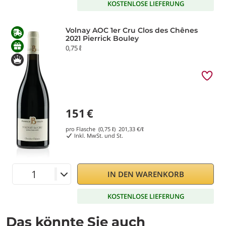
KOSTENLOSE LIEFERUNG
Volnay AOC 1er Cru Clos des Chênes
2021 Pierrick Bouley
0,75 ℓ
151
€
pro Flasche (0,75 ℓ)
201,33
€/ℓ
Inkl. MwSt. und St.
IN DEN WARENKORB
KOSTENLOSE LIEFERUNG
Das könnte Sie auch