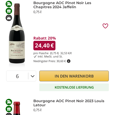
Bourgogne AOC Pinot Noir Les
Chapitres 2024 Jaffelin
0,75 ℓ
Rabatt 20%
24,40
€
pro Flasche (0,75 ℓ)
32,53
€/ℓ
Inkl. MwSt. und St.
Niedrigster Preis:
30,60 €
IN DEN WARENKORB
KOSTENLOSE LIEFERUNG
Bourgogne AOC Pinot Noir 2023 Louis
Latour
0,75 ℓ