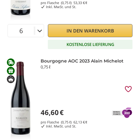
pro Flasche (0,75 ℓ)
53,33
€/ℓ
Inkl. MwSt. und St.
IN DEN WARENKORB
KOSTENLOSE LIEFERUNG
Bourgogne AOC 2023 Alain Michelot
0,75 ℓ
46,60
€
pro Flasche (0,75 ℓ)
62,13
€/ℓ
Inkl. MwSt. und St.