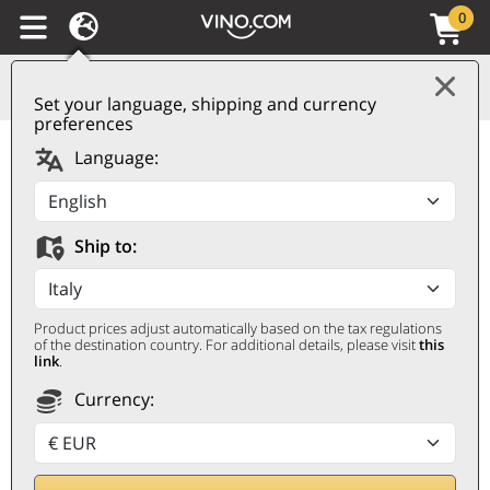
0
Set your language, shipping and currency
preferences
Bourgogne Côte d'Or
Language:
AOC Pinot Noir 2022
Pierrick Bouley
Ship to:
PIERRICK BOULEY
0,75 ℓ
Product prices adjust automatically based on the tax regulations
of the destination country. For additional details, please visit
this
link
.
Currency: