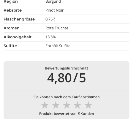
Burgund
region
Pinot Noir
rebsorte
0,75 ℓ
flaschengrösse
Rote Früchte
aromen
13.5%
alkoholgehalt
Enthält Sulfite
Sulfite
Bewertungsdurchschnitt
4,80
/
5
Sie können nach dem Kauf abstimmen
★
★
★
★
★
Produkt bewertet von
8
Kunden