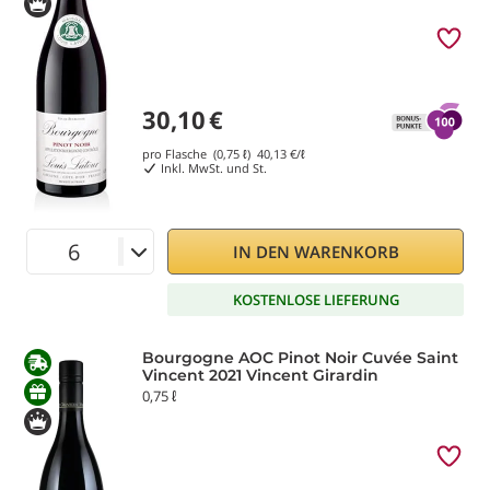
30,10
€
pro Flasche (0,75 ℓ)
40,13
€/ℓ
Inkl. MwSt. und St.
IN DEN WARENKORB
KOSTENLOSE LIEFERUNG
Bourgogne AOC Pinot Noir Cuvée Saint
Vincent 2021 Vincent Girardin
0,75 ℓ