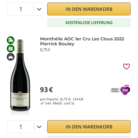
IN DEN WARENKORB
KOSTENLOSE LIEFERUNG
Monthélie AOC 1er Cru Les Clous 2022
Pierrick Bouley
0,75 ℓ
93
€
pro Flasche (0,75 ℓ)
124
€/ℓ
Inkl. MwSt. und St.
IN DEN WARENKORB