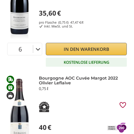
35,60
€
pro Flasche (0,75 ℓ)
47,47
€/ℓ
Inkl. MwSt. und St.
IN DEN WARENKORB
KOSTENLOSE LIEFERUNG
Bourgogne AOC Cuvée Margot 2022
Olivier Leflaive
0,75 ℓ
40
€