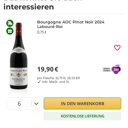
interessieren
Bourgogne AOC Pinot Noir 2024
Labouré-Roi
0,75 ℓ
19,90
€
pro Flasche (0,75 ℓ)
26,53
€/ℓ
Inkl. MwSt. und St.
IN DEN WARENKORB
KOSTENLOSE LIEFERUNG