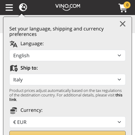
0
Set your language, shipping and currency
preferences
Bourgogne Côte d'Or
Language:
AOC Pinot Noir 2022
Pierrick Bouley
Ship to:
PIERRICK BOULEY
0,75 ℓ
Product prices adjust automatically based on the tax regulations
of the destination country. For additional details, please visit
this
link
.
Currency: