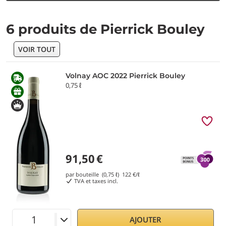
6 produits de Pierrick Bouley
VOIR TOUT
Volnay AOC 2022 Pierrick Bouley
0,75 ℓ
91,50
€
par bouteille (0,75 ℓ)
122
€/ℓ
TVA et taxes incl.
AJOUTER