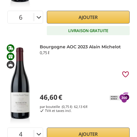
AJOUTER
LIVRAISON GRATUITE
Bourgogne AOC 2023 Alain Michelot
0,75 ℓ
46,60
€
par bouteille (0,75 ℓ)
62,13
€/ℓ
TVA et taxes incl.
AJOUTER