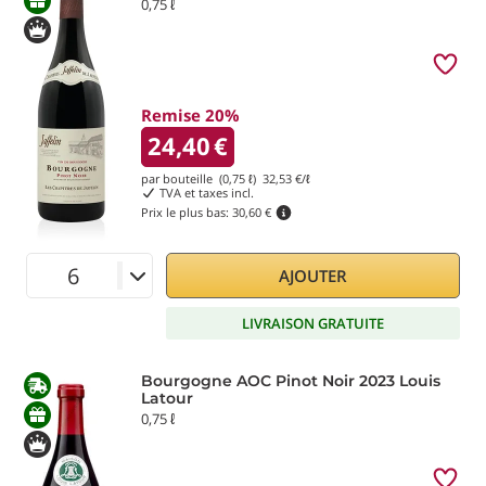
0,75 ℓ
Remise 20%
24,40
€
par bouteille (0,75 ℓ)
32,53
€/ℓ
TVA et taxes incl.
Prix le plus bas:
30,60 €
AJOUTER
LIVRAISON GRATUITE
Bourgogne AOC Pinot Noir 2023 Louis
Latour
0,75 ℓ