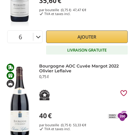
35,60
€
par bouteille (0,75 ℓ)
47,47
€/ℓ
TVA et taxes incl.
AJOUTER
LIVRAISON GRATUITE
Bourgogne AOC Cuvée Margot 2022
Olivier Leflaive
0,75 ℓ
40
€
par bouteille (0,75 ℓ)
53,33
€/ℓ
TVA et taxes incl.