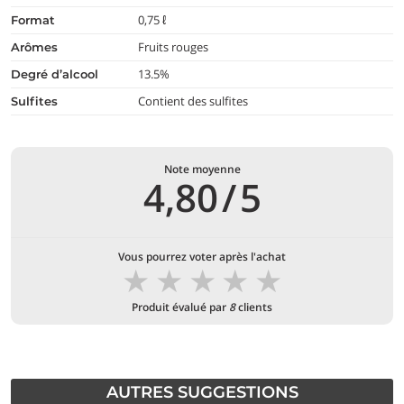
0,75 ℓ
format
Fruits rouges
arômes
13.5%
degré d’alcool
Contient des sulfites
Sulfites
Note moyenne
4,80
/
5
Vous pourrez voter après l'achat
★
★
★
★
★
Produit évalué par
8
clients
AUTRES SUGGESTIONS