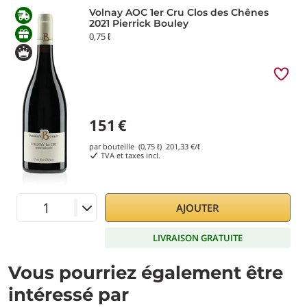
Volnay AOC 1er Cru Clos des Chênes
2021 Pierrick Bouley
0,75 ℓ
151
€
par bouteille (0,75 ℓ)
201,33
€/ℓ
TVA et taxes incl.
AJOUTER
LIVRAISON GRATUITE
Vous pourriez également être
intéressé par