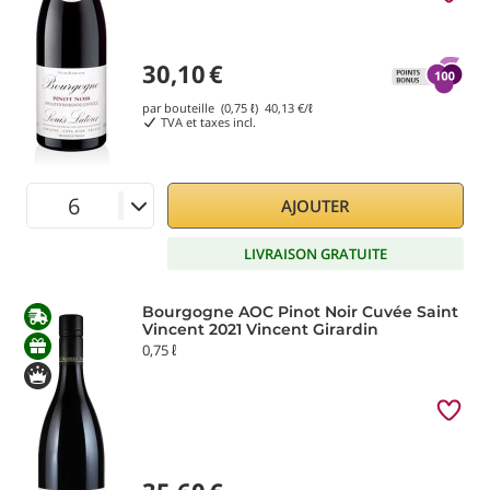
30,10
€
par bouteille (0,75 ℓ)
40,13
€/ℓ
TVA et taxes incl.
AJOUTER
LIVRAISON GRATUITE
Bourgogne AOC Pinot Noir Cuvée Saint
Vincent 2021 Vincent Girardin
0,75 ℓ