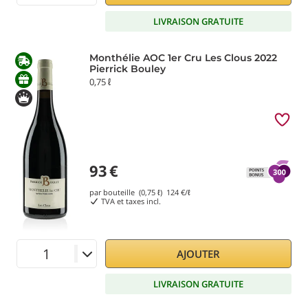
LIVRAISON GRATUITE
Monthélie AOC 1er Cru Les Clous 2022
Pierrick Bouley
0,75 ℓ
93
€
par bouteille (0,75 ℓ)
124
€/ℓ
TVA et taxes incl.
AJOUTER
LIVRAISON GRATUITE