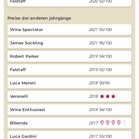
2020
92/100
Falstaff
preise der anderen jahrgänge
2021
95/100
Wine Spectator
2021
96/100
James Suckling
2019
94/100
Robert Parker
2019
92/100
Falstaff
2018
90/99
Luca Maroni
2018
Veronelli
2018
94/100
Wine Enthusiast
2017
Bibenda
2017
93/100
Luca Gardini