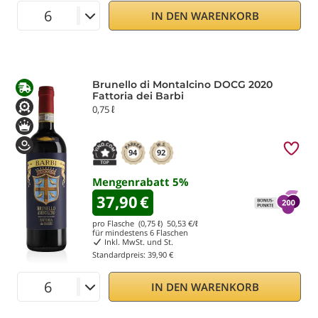
IN DEN WARENKORB
Brunello di Montalcino DOCG 2020
Fattoria dei Barbi
0,75 ℓ
94
92
Mengenrabatt
5
%
37,90
€
pro Flasche (0,75 ℓ)
50,53
€/ℓ
für mindestens
6
Flaschen
Inkl. MwSt. und St.
Standardpreis:
39,90 €
IN DEN WARENKORB