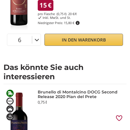
15
€
pro Flasche (0,75 ℓ)
20
€/ℓ
Inkl. MwSt. und St.
Niedrigster Preis:
15,80 €
IN DEN WARENKORB
Das könnte Sie auch
interessieren
Brunello di Montalcino DOCG Second
Release 2020 Pian del Prete
0,75 ℓ