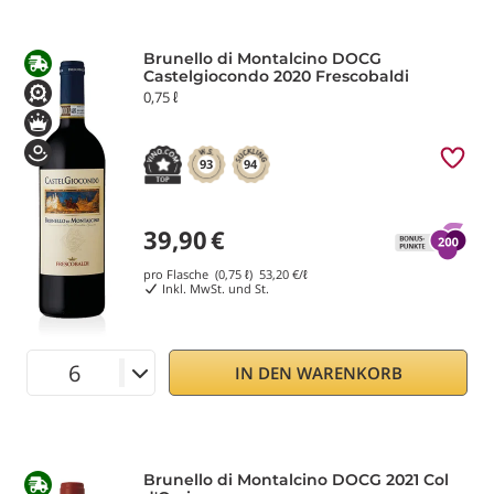
Brunello di Montalcino DOCG
Castelgiocondo 2020 Frescobaldi
0,75 ℓ
93
94
39,90
€
pro Flasche (0,75 ℓ)
53,20
€/ℓ
Inkl. MwSt. und St.
IN DEN WARENKORB
Brunello di Montalcino DOCG 2021 Col