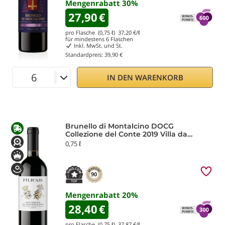
Mengenrabatt
30
%
27,90
€
pro Flasche (0,75 ℓ)
37,20
€/ℓ
für mindestens
6
Flaschen
Inkl. MwSt. und St.
Standardpreis:
39,90 €
IN DEN WARENKORB
Brunello di Montalcino DOCG
Collezione del Conte 2019 Villa da
Filicaja
0,75 ℓ
90
Mengenrabatt
20
%
28,40
€
pro Flasche (0,75 ℓ)
37,87
€/ℓ