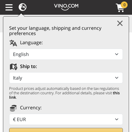
0
Set your language, shipping and currency
preferences
Brunello di Montalcino
Language:
DOCG 2020 Caparzo
CAPARZO
Ship to:
0,75 ℓ
Product prices adjust automatically based on the tax regulations
of the destination country. For additional details, please visit
this
link
.
Currency: