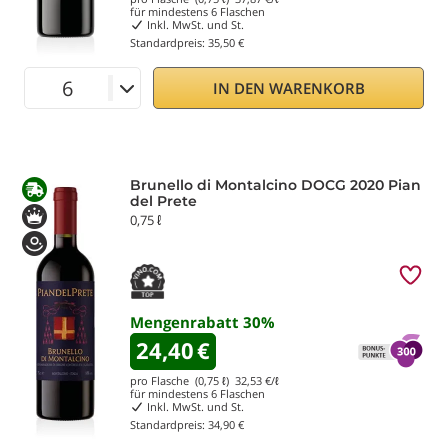
für mindestens
6
Flaschen
Inkl. MwSt. und St.
Standardpreis:
35,50 €
IN DEN WARENKORB
Brunello di Montalcino DOCG 2020 Pian
del Prete
0,75 ℓ
Mengenrabatt
30
%
24,40
€
pro Flasche (0,75 ℓ)
32,53
€/ℓ
für mindestens
6
Flaschen
Inkl. MwSt. und St.
Standardpreis:
34,90 €