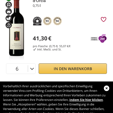
d'Orcia
0,75 ℓ
93
94
41,30
€
pro Flasche (0,75 ℓ)
55,07
€/ℓ
Inkl. MwSt. und St.
IN DEN WARENKORB
Vorbehaltlich Ihrer ausdrücklichen und spezifischen Einwilligung
verwendet Vino.com Profiling-Cookies von Drittanbietern, um Ihnen
Informationen und Werbung entsprechend Ihren Vorlieben zukommen zu
lassen. Sie können Ihre Präferenzen einstellen,
indem Sie hier klicken
.
Wenn Sie „Akzeptieren“ wählen, geben Sie Ihre Einwilligung in die
Vino.com
Verwendung aller Arten von Cookies. Wenn Sie dieses Banner schließen,