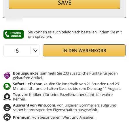
38
€
SAVE
pro Flasche (0,75 ℓ)
50,67
€/ℓ
Inkl. MwSt. und St.
Sie können es auch telefonisch bestellen,
indem Sie mit
uns sprechen
.
IN DEN WARENKORB
Bonuspunkte
, sammeln Sie 200 zusätzliche Punkte für jeden
gekauften Artikel.
Sofort lieferbar
, kaufen Sie innerhalb von 21 Stunden und 29
Minuten Uhr und erhalten Sie alles bis zum Dienstag 11 August.
Top
, von Kritikern für seine Exzellenz anerkannt, für wahre
Kenner.
Auswahl von Vino.com
, von unseren Sommeliers aufgrund
seiner hervorragenden Eigenschaften ausgewählt.
Premium
, von besonderem Wert und Ansehen.