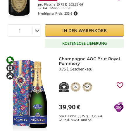
pro Flasche (0,75 ℓ)
265,33
€/ℓ
Inkl. MwSt. und St.
Niedrigster Preis:
235 €
IN DEN WARENKORB
KOSTENLOSE LIEFERUNG
Champagne AOC Brut Royal
Pommery
0,75 ℓ, Geschenketui
90
92
39,90
€
pro Flasche (0,75 ℓ)
53,20
€/ℓ
Inkl. MwSt. und St.