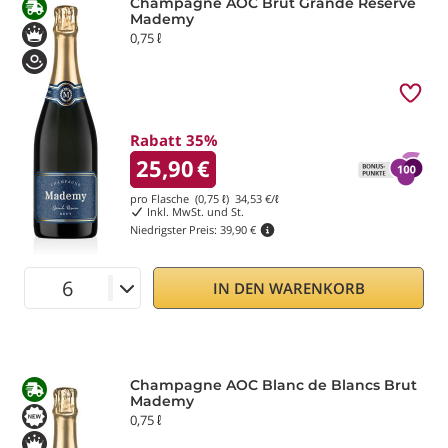
Champagne AOC Brut Grande Réserve
Mademy
0,75 ℓ
Rabatt 35%
25,90
€
pro Flasche (0,75 ℓ)
34,53
€/ℓ
Inkl. MwSt. und St.
Niedrigster Preis:
39,90 €
IN DEN WARENKORB
Champagne AOC Blanc de Blancs Brut
Mademy
0,75 ℓ