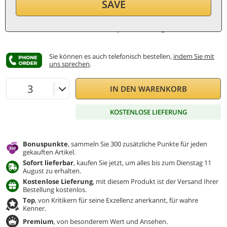
SAVE
pro Flasche (1,5 ℓ)
48
€/ℓ
Inkl. MwSt. und St.
Niedrigster Preis:
90 €
Sie können es auch telefonisch bestellen,
indem Sie mit
uns sprechen
.
IN DEN WARENKORB
KOSTENLOSE LIEFERUNG
Bonuspunkte
, sammeln Sie 300 zusätzliche Punkte für jeden
gekauften Artikel.
Sofort lieferbar
, kaufen Sie jetzt, um alles bis zum Dienstag 11
August zu erhalten.
Kostenlose Lieferung
, mit diesem Produkt ist der Versand Ihrer
Bestellung kostenlos.
Top
, von Kritikern für seine Exzellenz anerkannt, für wahre
Kenner.
Premium
, von besonderem Wert und Ansehen.