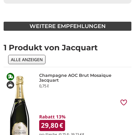
WEITERE EMPFEHLUNGEN
1 Produkt von Jacquart
ALLE ANZEIGEN
Champagne AOC Brut Mosaïque
Jacquart
0,75 ℓ
Rabatt 13%
29,80
€
pro Flasche (0,75 ℓ)
39,73
€/ℓ