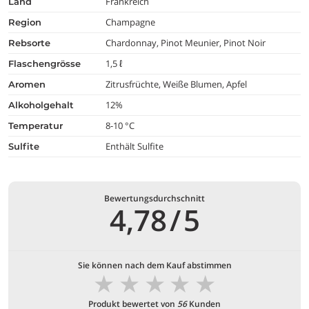
Frankreich
land
Champagne
region
Chardonnay, Pinot Meunier, Pinot Noir
rebsorte
1,5 ℓ
flaschengrösse
Zitrusfrüchte, Weiße Blumen, Apfel
aromen
12%
alkoholgehalt
8-10 °C
temperatur
Enthält Sulfite
Sulfite
Bewertungsdurchschnitt
4,78
/
5
Sie können nach dem Kauf abstimmen
★
★
★
★
★
Produkt bewertet von
56
Kunden