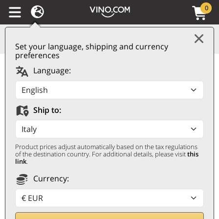
0
Set your language, shipping and currency
preferences
Champagne AOC Brut
Language:
Mosaïque Jacquart
JACQUART
Ship to:
Magnum 1,5 ℓ, Geschenketui
Product prices adjust automatically based on the tax regulations
of the destination country. For additional details, please visit
this
link
.
Currency:
Rabatt 20%
72
€