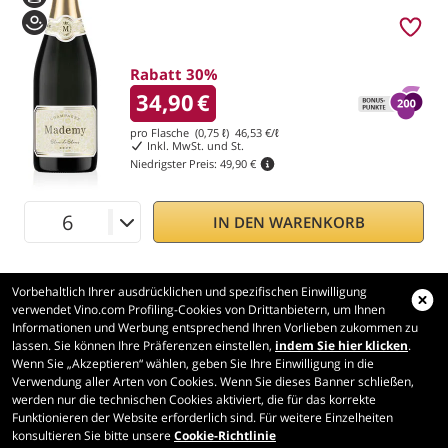
Rabatt 30%
34,90
€
pro Flasche (0,75 ℓ)
46,53
€/ℓ
Inkl. MwSt. und St.
Niedrigster Preis:
49,90 €
IN DEN WARENKORB
Vorbehaltlich Ihrer ausdrücklichen und spezifischen Einwilligung
verwendet Vino.com Profiling-Cookies von Drittanbietern, um Ihnen
Informationen und Werbung entsprechend Ihren Vorlieben zukommen zu
lassen. Sie können Ihre Präferenzen einstellen,
indem Sie hier klicken
.
Wenn Sie „Akzeptieren“ wählen, geben Sie Ihre Einwilligung in die
Vino.com
Verwendung aller Arten von Cookies. Wenn Sie dieses Banner schließen,
Made with
in Tuscany
werden nur die technischen Cookies aktiviert, die für das korrekte
Funktionieren der Website erforderlich sind. Für weitere Einzelheiten
Seite erstellt in 313 ms
konsultieren Sie bitte unsere
Cookie-Richtlinie
production-front-2
Copyright © 2026 VINO.COM 3ND S.r.l.