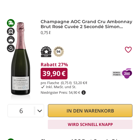
Champagne AOC Grand Cru Ambonnay
Brut Rosé Cuvée 2 Secondé Simon
Laurier
0,75 ℓ
94
Rabatt 27%
39,90
€
pro Flasche (0,75 ℓ)
53,20
€/ℓ
Inkl. MwSt. und St.
Niedrigster Preis:
54,90 €
IN DEN WARENKORB
WIRD SCHNELL KNAPP