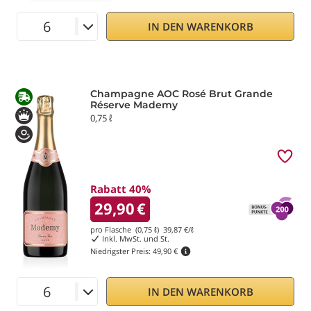
IN DEN WARENKORB
Champagne AOC Rosé Brut Grande
Réserve Mademy
0,75 ℓ
Rabatt 40%
29,90
€
pro Flasche (0,75 ℓ)
39,87
€/ℓ
Inkl. MwSt. und St.
Niedrigster Preis:
49,90 €
IN DEN WARENKORB