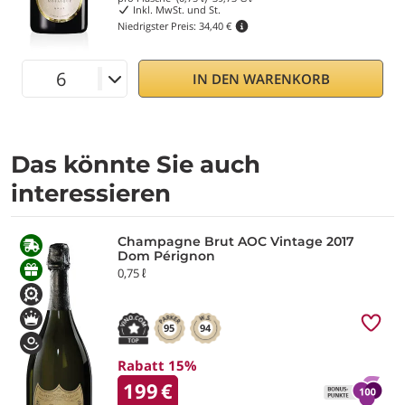
Inkl. MwSt. und St.
Niedrigster Preis:
34,40 €
IN DEN WARENKORB
Das könnte Sie auch
interessieren
Champagne Brut AOC Vintage 2017
Dom Pérignon
0,75 ℓ
95
94
Rabatt 15%
199
€