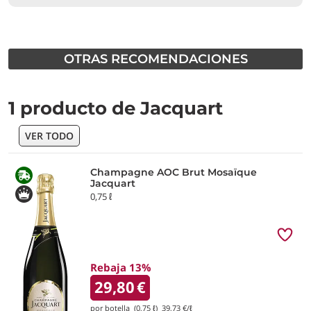
OTRAS RECOMENDACIONES
1 producto de Jacquart
VER TODO
Champagne AOC Brut Mosaïque
Jacquart
0,75 ℓ
Rebaja 13%
29,80
€
por botella (0,75 ℓ)
39,73
€/ℓ