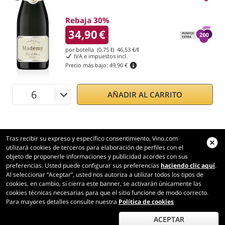
Rebaja 30%
34,90
€
por botella (0,75 ℓ)
46,53
€/ℓ
IVA e impuestos incl.
Precio más bajo:
49,90 €
AÑADIR AL CARRITO
Tras recibir su expreso y específico consentimiento, Vino.com
utilizará cookies de terceros para elaboración de perfiles con el
objeto de proponerle informaciones y publicidad acordes con sus
preferencias. Usted puede configurar sus preferencias
haciendo clic aquí
.
Vino.com
Al seleccionar “Aceptar”, usted nos autoriza a utilizar todos los tipos de
Made with
in Tuscany
cookies, en cambio, si cierra este banner, se activarán únicamente las
cookies técnicas necesarias para que el sitio funcione de modo correcto.
Página cargada en 156 ms
Para mayores detalles consulte nuestra
Política de cookies
production-front-2
Copyright © 2026 VINO.COM 3ND S.r.l.
P.IVA IT06031960484 REA FI 594577 Cap. Soc. 345.772,16 € i.v.
ACEPTAR