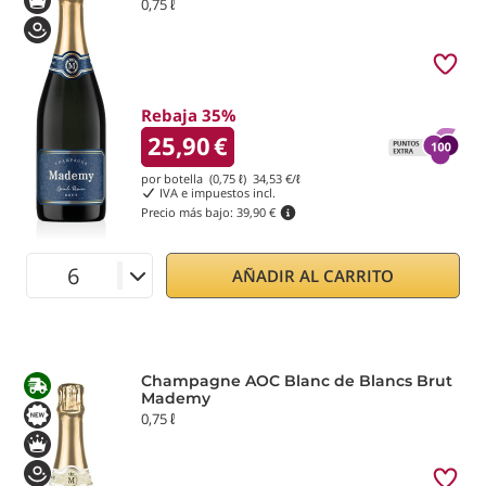
0,75 ℓ
Rebaja 35%
25,90
€
por botella (0,75 ℓ)
34,53
€/ℓ
IVA e impuestos incl.
Precio más bajo:
39,90 €
AÑADIR AL CARRITO
Champagne AOC Blanc de Blancs Brut
Mademy
0,75 ℓ