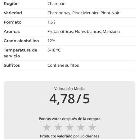
Champán
región
Chardonnay, Pinot Meunier, Pinot Noir
variedad
1,5 ℓ
formato
Frutas cítricas, Flores blancas, Manzana
aromas
12%
grado alcohólico
8-10 °C
temperatura de
servicio
Contiene sulfitos
Sulfitos
Valoración Media
4,78
/
5
Podrás votar después de la compra
★
★
★
★
★
Producto valorado por
56
clientes