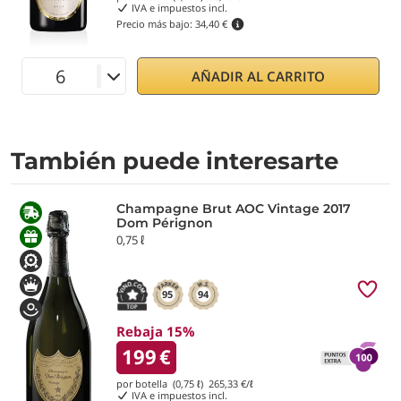
IVA e impuestos incl.
Precio más bajo:
34,40 €
AÑADIR AL CARRITO
También puede interesarte
Champagne Brut AOC Vintage 2017
Dom Pérignon
0,75 ℓ
95
94
Rebaja 15%
199
€
por botella (0,75 ℓ)
265,33
€/ℓ
IVA e impuestos incl.