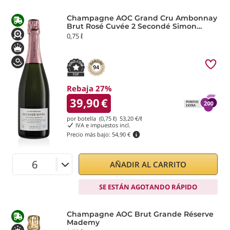
Champagne AOC Grand Cru Ambonnay
Brut Rosé Cuvée 2 Secondé Simon
Laurier
0,75 ℓ
94
Rebaja 27%
39,90
€
por botella (0,75 ℓ)
53,20
€/ℓ
IVA e impuestos incl.
Precio más bajo:
54,90 €
AÑADIR AL CARRITO
SE ESTÁN AGOTANDO RÁPIDO
Champagne AOC Brut Grande Réserve
Mademy