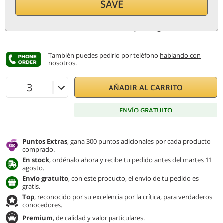
SAVE
por botella (1,5 ℓ)
48
€/ℓ
IVA e impuestos incl.
Precio más bajo:
90 €
También puedes pedirlo por teléfono
hablando con
nosotros
.
AÑADIR AL CARRITO
ENVÍO GRATUITO
Puntos Extras
, gana 300 puntos adicionales por cada producto
comprado.
En stock
, ordénalo ahora y recibe tu pedido antes del martes 11
agosto.
Envío gratuito
, con este producto, el envío de tu pedido es
gratis.
Top
, reconocido por su excelencia por la crítica, para verdaderos
conocedores.
Premium
, de calidad y valor particulares.