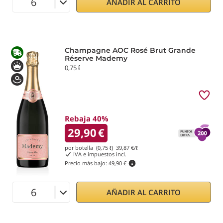
AÑADIR AL CARRITO
Champagne AOC Rosé Brut Grande
Réserve Mademy
0,75 ℓ
Rebaja 40%
29,90
€
por botella (0,75 ℓ)
39,87
€/ℓ
IVA e impuestos incl.
Precio más bajo:
49,90 €
AÑADIR AL CARRITO