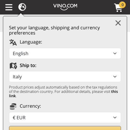
0
Set your language, shipping and currency
preferences
Champagne AOC Brut
Language:
Mosaïque Jacquart
JACQUART
Ship to:
Magnum 1,5 ℓ, Con estuche
Product prices adjust automatically based on the tax regulations
of the destination country. For additional details, please visit
this
link
.
Currency:
Rebaja 20%
72
€