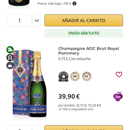
Precio más bajo:
235 €
AÑADIR AL CARRITO
ENVÍO GRATUITO
Champagne AOC Brut Royal
Pommery
0,75 ℓ, Con estuche
90
92
39,90
€
por botella (0,75 ℓ)
53,20
€/ℓ
IVA e impuestos incl.