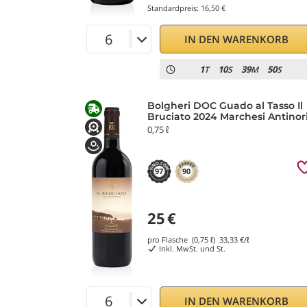
Standardpreis:
16,50 €
IN DEN WARENKORB
1
10
39
50
T
S
M
S
Bolgheri DOC Guado al Tasso Il
Bruciato 2024 Marchesi Antinor
0,75 ℓ
97
90
25
€
pro Flasche (0,75 ℓ)
33,33
€/ℓ
Inkl. MwSt. und St.
IN DEN WARENKORB