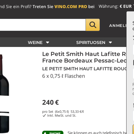
Währung:
€ EUR
nd Sie ein Profi?
Treten Sie
VINO.COM PRO
bei
ANMELDE
WEINE
SPIRITUOSEN
Le Petit Smith Haut Lafitte R
France Bordeaux Pessac-Leogn
LE PETIT SMITH HAUT LAFITTE ROUGE
6 x 0,75 ℓ Flaschen
240
€
pro Set (6x0,75 ℓ)
53,33
€/ℓ
Inkl. MwSt. und St.
Sie können es auch telefonisch bestel