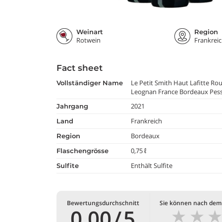
Weinart
Region
Rotwein
Frankrei
Fact sheet
Le Petit Smith Haut Lafitte Ro
vollständiger Name
Leognan France Bordeaux Pes
2021
jahrgang
Frankreich
land
Bordeaux
region
0,75 ℓ
flaschengrösse
Enthält Sulfite
Sulfite
Bewertungsdurchschnitt
Sie können nach dem
★
★
0,00
/
5