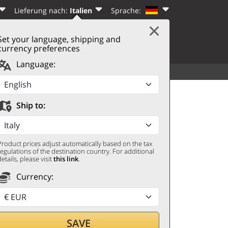
Lieferung nach:
Italien
Sprache:
Set your language, shipping and
|
WARENKORB
(0)
N
REGISTRIEREN
currency preferences
Language:
SORTIMENT
WEITERES
ouge, Pessac-Leognan
an 2021
Ship to:
Product prices adjust automatically based on the tax
regulations of the destination country. For additional
details, please visit
this link
.
Currency:
SAVE
len,