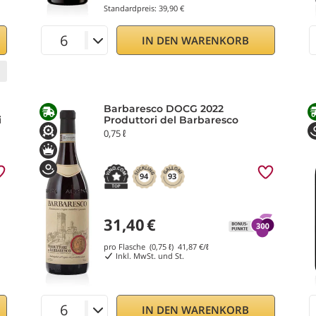
Standardpreis:
39,90 €
IN DEN WARENKORB
Barbaresco DOCG 2022
i
Produttori del Barbaresco
0,75 ℓ
94
93
31,40
€
pro Flasche (0,75 ℓ)
41,87
€/ℓ
Inkl. MwSt. und St.
IN DEN WARENKORB