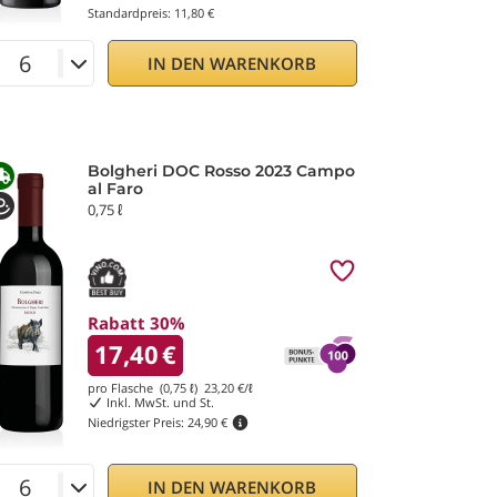
Standardpreis:
11,80 €
IN DEN WARENKORB
Bolgheri DOC Rosso 2023 Campo
al Faro
0,75 ℓ
Rabatt 30%
17,40
€
pro Flasche (0,75 ℓ)
23,20
€/ℓ
Inkl. MwSt. und St.
Niedrigster Preis:
24,90 €
IN DEN WARENKORB