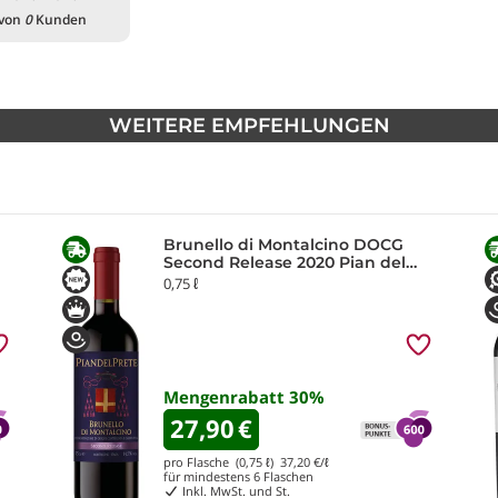
 von
0
Kunden
WEITERE EMPFEHLUNGEN
Brunello di Montalcino DOCG
Second Release 2020 Pian del
Prete
0,75 ℓ
Mengenrabatt
30
%
27,90
€
pro Flasche (0,75 ℓ)
37,20
€/ℓ
für mindestens
6
Flaschen
Inkl. MwSt. und St.