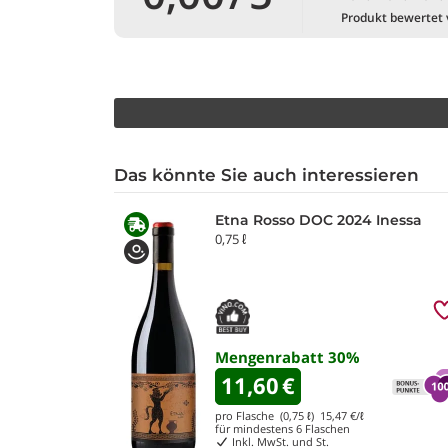
Produkt bewertet
Das könnte Sie auch interessieren
Etna Rosso DOC 2024 Inessa
0,75 ℓ
Mengenrabatt
30
%
11,60
€
pro Flasche (0,75 ℓ)
15,47
€/ℓ
für mindestens
6
Flaschen
Inkl. MwSt. und St.