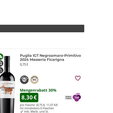
Puglia IGT Negroamaro-Primitivo
2024 Masseria Ficarigna
0,75 ℓ
92
93
Mengenrabatt
30
%
8,30
€
pro Flasche (0,75 ℓ)
11,07
€/ℓ
für mindestens
6
Flaschen
Inkl. MwSt. und St.