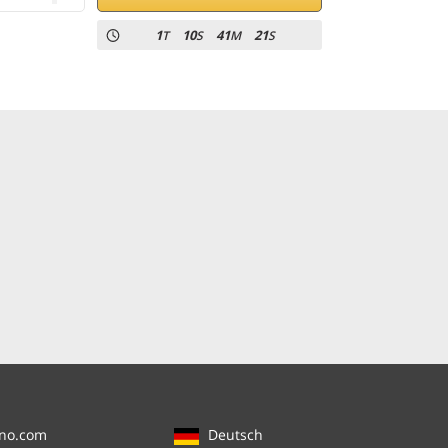
1
10
41
21
T
S
M
S
ino.com
Deutsch