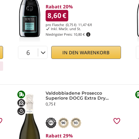
Rabatt 20%
8,60
€
pro Flasche (0,75 ℓ)
11,47
€/ℓ
Inkl. MwSt. und St.
Niedrigster Preis:
10,80 €
IN DEN WARENKORB
Valdobbiadene Prosecco
Superiore DOCG Extra Dry
Dolceriva
0,75 ℓ
91
90
93
Rabatt 29%