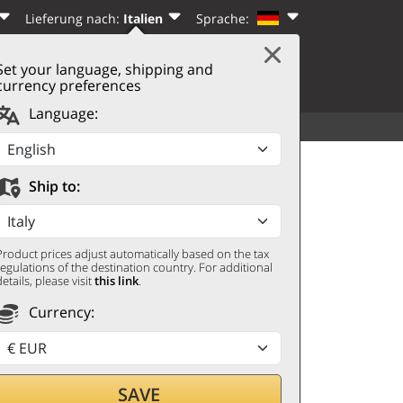
Lieferung nach:
Italien
Sprache:
Set your language, shipping and
|
WARENKORB
(0)
N
REGISTRIEREN
currency preferences
Language:
SORTIMENT
WEITERES
iore DOCG Extra Dry
Ship to:
Product prices adjust automatically based on the tax
regulations of the destination country. For additional
details, please visit
this link
.
Currency:
SAVE