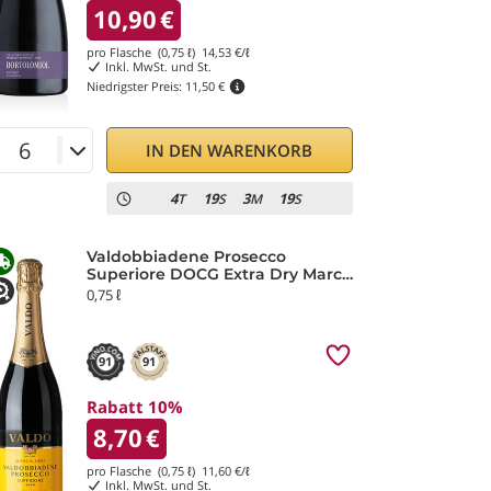
10,90
€
pro Flasche (0,75 ℓ)
14,53
€/ℓ
Inkl. MwSt. und St.
Niedrigster Preis:
11,50 €
IN DEN WARENKORB
4
19
3
19
T
S
M
S
Valdobbiadene Prosecco
Superiore DOCG Extra Dry Marca
Oro Valdo
0,75 ℓ
91
91
Rabatt 10%
8,70
€
pro Flasche (0,75 ℓ)
11,60
€/ℓ
Inkl. MwSt. und St.