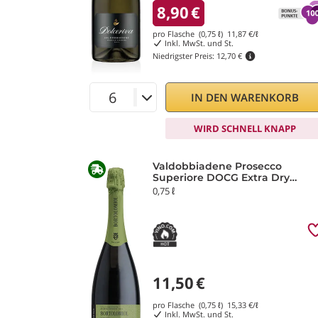
8,90
€
pro Flasche (0,75 ℓ)
11,87
€/ℓ
Inkl. MwSt. und St.
Niedrigster Preis:
12,70 €
IN DEN WARENKORB
WIRD SCHNELL KNAPP
Valdobbiadene Prosecco
Superiore DOCG Extra Dry
Senior Millesimato 2025
0,75 ℓ
Bortolomiol
11,50
€
pro Flasche (0,75 ℓ)
15,33
€/ℓ
Inkl. MwSt. und St.