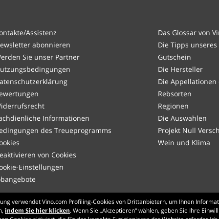
ontakte/Assistenz
Das Glossar von V
ewsletter abonnieren
Die Tipps unseres
erden Sie unser Partner
Gutschein
utzungsbedingungen
Die Hersteller
atenschutzerklärung
Die Appellationen
ewertungen
Rebsorten
iderrufsrecht
Regionen
achdienliche Informationen
Die Auswahlen
edingungen des Treueprogramms
Projekt Null Vers
ookies
Wein und Klima
eaktivieren von Cookies
ookie-Einstellungen
obangebote
ligung verwendet Vino.com Profiling-Cookies von Drittanbietern, um Ihnen Infor
Made with
in Tuscany
n,
indem Sie hier klicken
. Wenn Sie „Akzeptieren“ wählen, geben Sie Ihre Einwil