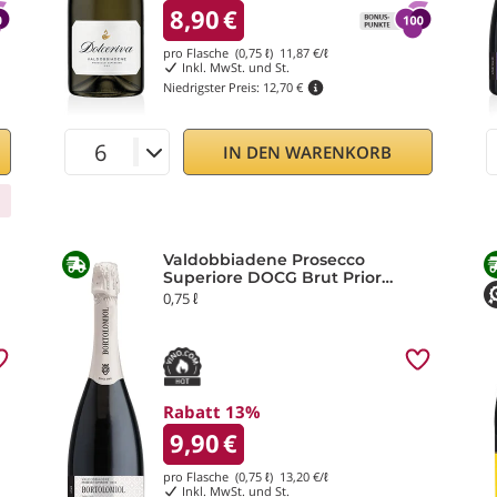
8,90
€
pro Flasche (0,75 ℓ)
11,87
€/ℓ
Inkl. MwSt. und St.
Niedrigster Preis:
12,70 €
IN DEN WARENKORB
Valdobbiadene Prosecco
Superiore DOCG Brut Prior
Millesimato 2025 Bortolomiol
0,75 ℓ
Rabatt 13%
9,90
€
pro Flasche (0,75 ℓ)
13,20
€/ℓ
Inkl. MwSt. und St.