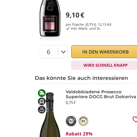
9,10
€
pro Flasche (0,75 ℓ)
12,13
€/ℓ
Inkl. MwSt. und St.
IN DEN WARENKORB
WIRD SCHNELL KNAPP
Das könnte Sie auch interessieren
Valdobbiadene Prosecco
Superiore DOCG Brut Dolceriva
0,75 ℓ
92
93
Rabatt 29%