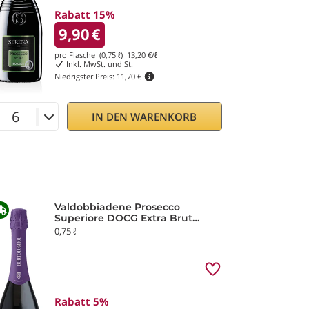
Rabatt 15%
9,90
€
pro Flasche (0,75 ℓ)
13,20
€/ℓ
Inkl. MwSt. und St.
Niedrigster Preis:
11,70 €
IN DEN WARENKORB
Valdobbiadene Prosecco
Superiore DOCG Extra Brut
Millesimato Audax 2025
0,75 ℓ
Bortolomiol
Rabatt 5%