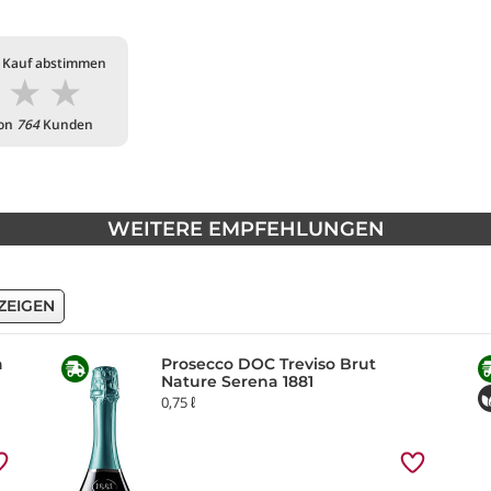
 Kauf abstimmen
★
★
★
von
764
Kunden
WEITERE EMPFEHLUNGEN
ZEIGEN
a
Prosecco DOC Treviso Brut
Nature Serena 1881
0,75 ℓ