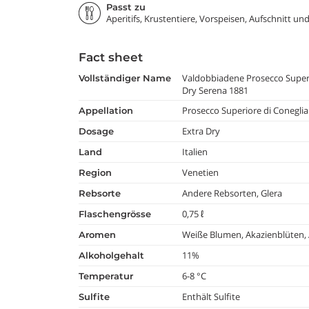
Passt zu
Aperitifs, Krustentiere, Vorspeisen, Aufschnitt un
Fact sheet
Valdobbiadene Prosecco Super
vollständiger Name
Dry Serena 1881
Prosecco Superiore di Conegl
appellation
Extra Dry
dosage
Italien
land
Venetien
region
Andere Rebsorten, Glera
rebsorte
0,75 ℓ
flaschengrösse
Weiße Blumen, Akazienblüten, 
aromen
11%
alkoholgehalt
6-8 °C
temperatur
Enthält Sulfite
Sulfite