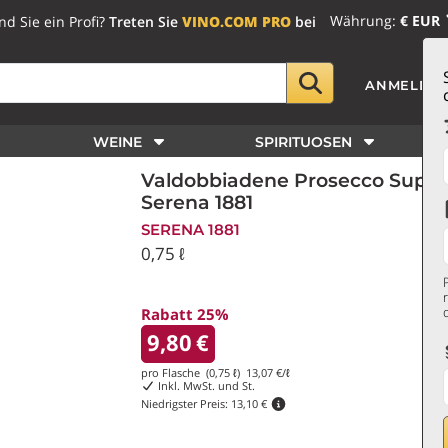
Währung:
€ EUR
nd Sie ein Profi?
Treten Sie
VINO.COM PRO
bei
ANMELDE
WEINE
SPIRITUOSEN
Valdobbiadene Prosecco Super
Serena 1881
SERENA 1881
0,75 ℓ
Rabatt 25%
9,80
€
pro Flasche (0,75 ℓ)
13,07
€/ℓ
Inkl. MwSt. und St.
Niedrigster Preis:
13,10 €