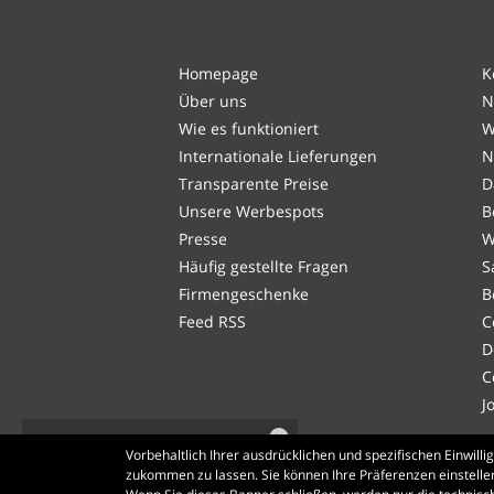
Homepage
K
Über uns
N
Wie es funktioniert
W
Internationale Lieferungen
N
Transparente Preise
D
Unsere Werbespots
B
Presse
W
Häufig gestellte Fragen
S
Firmengeschenke
B
Feed RSS
C
D
C
J
Weitere 2 Benutzer
Vorbehaltlich Ihrer ausdrücklichen und spezifischen Einwil
sehen sich gerade
zukommen zu lassen. Sie können Ihre Präferenzen einstelle
dieses Produkt an.