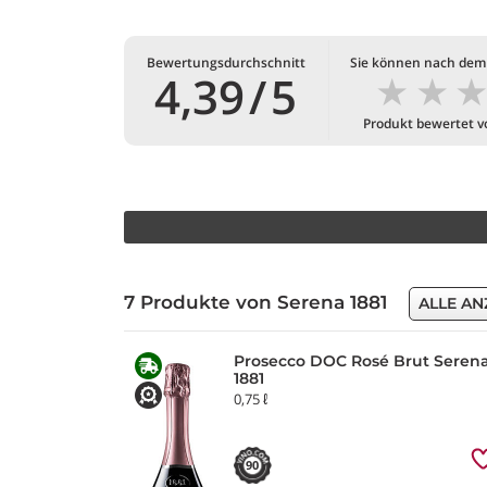
Bewertungsdurchschnitt
Sie können nach dem
★
★
4,39
/
5
Produkt bewertet 
7 Produkte von Serena 1881
ALLE AN
Prosecco DOC Rosé Brut Seren
1881
0,75 ℓ
90