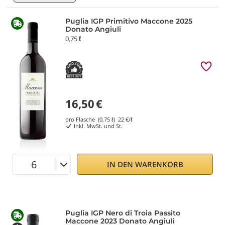
Puglia IGP Primitivo Maccone 2025
Donato Angiuli
0,75 ℓ
16,50
€
pro Flasche (0,75 ℓ)
22
€/ℓ
Inkl. MwSt. und St.
IN DEN WARENKORB
Puglia IGP Nero di Troia Passito
Maccone 2023 Donato Angiuli