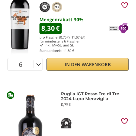
92
93
Mengenrabatt
30
%
8,30
€
pro Flasche (0,75 ℓ)
11,07
€/ℓ
für mindestens
6
Flaschen
Inkl. MwSt. und St.
Standardpreis:
11,80 €
IN DEN WARENKORB
Puglia IGT Rosso Tre di Tre
2024 Lupo Meraviglia
0,75 ℓ