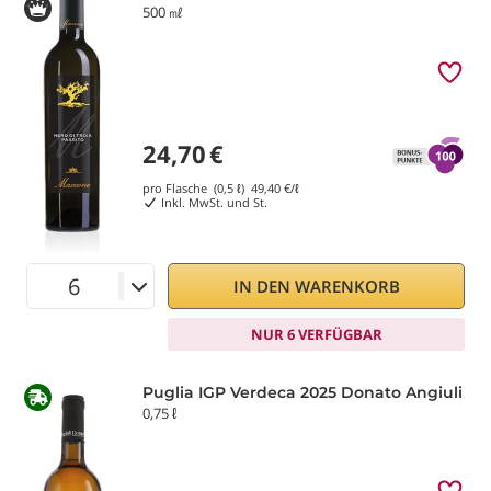
500 ㎖
24,70
€
pro Flasche (0,5 ℓ)
49,40
€/ℓ
Inkl. MwSt. und St.
IN DEN WARENKORB
NUR 6 VERFÜGBAR
Puglia IGP Verdeca 2025 Donato Angiuli
0,75 ℓ