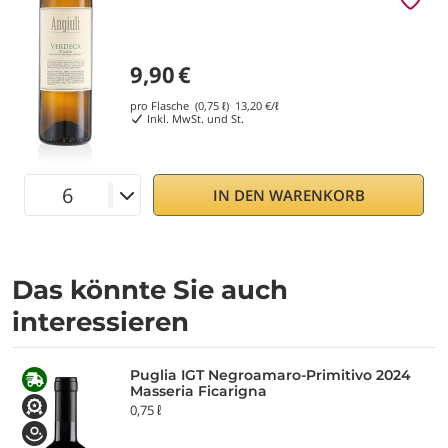
9,90
€
pro Flasche (0,75 ℓ)
13,20
€/ℓ
Inkl. MwSt. und St.
IN DEN WARENKORB
Das könnte Sie auch
interessieren
Puglia IGT Negroamaro-Primitivo 2024
Masseria Ficarigna
0,75 ℓ