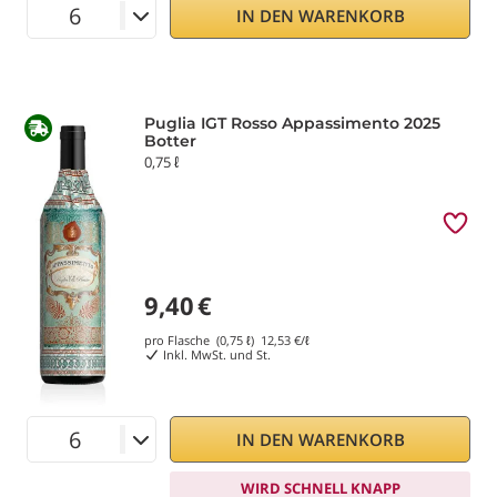
IN DEN WARENKORB
Puglia IGT Rosso Appassimento 2025
Botter
0,75 ℓ
9,40
€
pro Flasche (0,75 ℓ)
12,53
€/ℓ
Inkl. MwSt. und St.
IN DEN WARENKORB
WIRD SCHNELL KNAPP