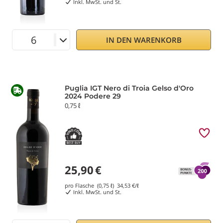
Inkl. MwSt. und St.
IN DEN WARENKORB
Puglia IGT Nero di Troia Gelso d'Oro
2024 Podere 29
0,75 ℓ
25,90
€
pro Flasche (0,75 ℓ)
34,53
€/ℓ
Inkl. MwSt. und St.