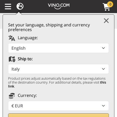
0
Set your language, shipping and currency
preferences
Puglia IGP Primitivo
Language:
2024 Donato Angiuli
DONATO ANGIULI
Ship to:
0,75 ℓ
Product prices adjust automatically based on the tax regulations
of the destination country. For additional details, please visit
this
link
.
Currency: