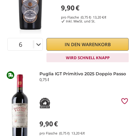
9,90
€
pro Flasche (0,75 ℓ)
13,20
€/ℓ
Inkl. MwSt. und St.
IN DEN WARENKORB
WIRD SCHNELL KNAPP
Puglia IGT Primitivo 2025 Doppio Passo
0,75 ℓ
9,90
€
pro Flasche (0,75 ℓ)
13,20
€/ℓ