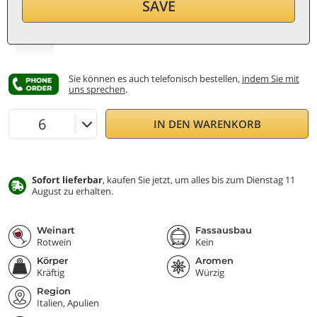
9,90
€
SAVE
pro Flasche (0,75 ℓ)
13,20
€/ℓ
Inkl. MwSt. und St.
Sie können es auch telefonisch bestellen,
indem Sie mit
uns sprechen
.
IN DEN WARENKORB
Sofort lieferbar
, kaufen Sie jetzt, um alles bis zum Dienstag 11
August zu erhalten.
Weinart
Fassausbau
Rotwein
Kein
Körper
Aromen
Kräftig
Würzig
Region
Italien, Apulien