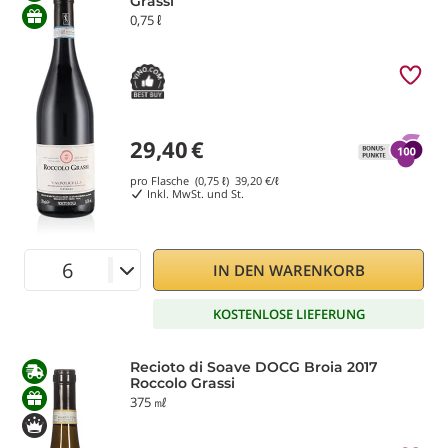
Grassi
0,75 ℓ
29,40
€
pro Flasche (0,75 ℓ)
39,20
€/ℓ
Inkl. MwSt. und St.
IN DEN WARENKORB
KOSTENLOSE LIEFERUNG
Recioto di Soave DOCG Broia 2017
Roccolo Grassi
375 ㎖