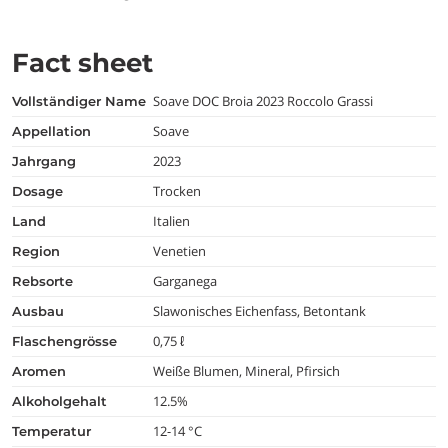
Fact sheet
Soave DOC Broia 2023 Roccolo Grassi
vollständiger Name
Soave
appellation
2023
jahrgang
Trocken
dosage
Italien
land
Venetien
region
Garganega
rebsorte
Slawonisches Eichenfass, Betontank
ausbau
0,75 ℓ
flaschengrösse
Weiße Blumen, Mineral, Pfirsich
aromen
12.5%
alkoholgehalt
12-14 °C
temperatur