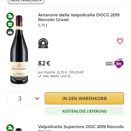
Amarone della Valpolicella DOCG 2019
Roccolo Grassi
0,75 ℓ
82
€
pro Flasche (0,75 ℓ)
109,33
€/ℓ
Inkl. MwSt. und St.
IN DEN WARENKORB
KOSTENLOSE LIEFERUNG
Valpolicella Superiore DOC 2019 Roccolo