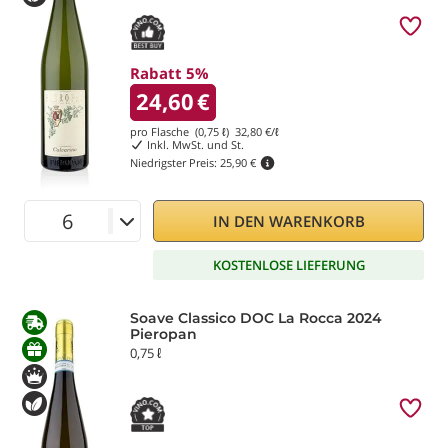
Rabatt 5%
24,60
€
pro Flasche (0,75 ℓ)
32,80
€/ℓ
Inkl. MwSt. und St.
Niedrigster Preis:
25,90 €
IN DEN WARENKORB
KOSTENLOSE LIEFERUNG
Soave Classico DOC La Rocca 2024
Pieropan
0,75 ℓ