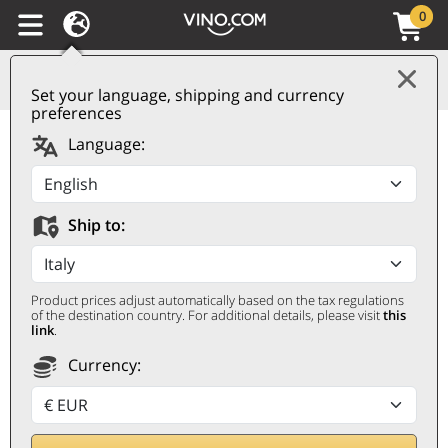
0
Set your language, shipping and currency
preferences
Soave DOC Broia 2023
Language:
Roccolo Grassi
ROCCOLO GRASSI
Ship to:
0,75 ℓ
Product prices adjust automatically based on the tax regulations
of the destination country. For additional details, please visit
this
link
.
Currency:
Rabatt 8%
15,90
€