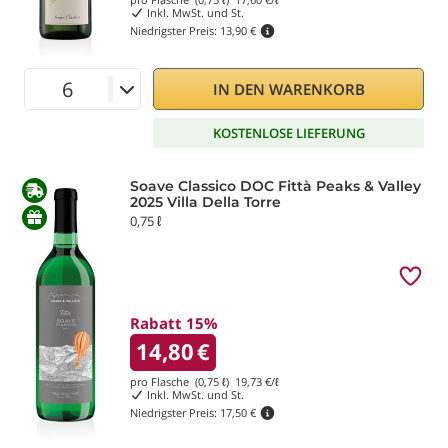
Inkl. MwSt. und St.
Niedrigster Preis:
13,90 €
IN DEN WARENKORB
KOSTENLOSE LIEFERUNG
Soave Classico DOC Fittà Peaks & Valley
2025 Villa Della Torre
0,75 ℓ
Rabatt 15%
14,80
€
pro Flasche (0,75 ℓ)
19,73
€/ℓ
Inkl. MwSt. und St.
Niedrigster Preis:
17,50 €