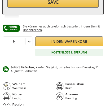
SAVE
pro Flasche (0,75 ℓ)
21,20
€/ℓ
Inkl. MwSt. und St.
Niedrigster Preis:
17,40 €
Sie können es auch telefonisch bestellen,
indem Sie mit
uns sprechen
.
IN DEN WARENKORB
KOSTENLOSE LIEFERUNG
Sofort lieferbar
, kaufen Sie jetzt, um alles bis zum Dienstag 11
August zu erhalten.
Weinart
Fassausbau
Weißwein
Kurz
Körper
Aromen
Leicht
Fruchtig
Region