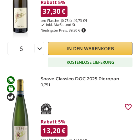
Rabatt 5%
37,30
€
pro Flasche (0,75 ℓ)
49,73
€/ℓ
Inkl. MwSt. und St.
Niedrigster Preis:
39,30 €
IN DEN WARENKORB
KOSTENLOSE LIEFERUNG
Soave Classico DOC 2025 Pieropan
0,75 ℓ
Rabatt 5%
13,20
€
pro Flasche (0,75 ℓ)
17,60
€/ℓ