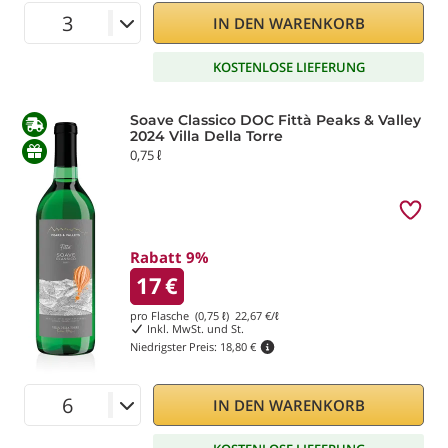
IN DEN WARENKORB
KOSTENLOSE LIEFERUNG
Soave Classico DOC Fittà Peaks & Valley
2024 Villa Della Torre
0,75 ℓ
Rabatt 9%
17
€
pro Flasche (0,75 ℓ)
22,67
€/ℓ
Inkl. MwSt. und St.
Niedrigster Preis:
18,80 €
IN DEN WARENKORB