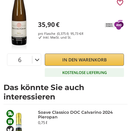
35,90
€
pro Flasche (0,375 ℓ)
95,73
€/ℓ
Inkl. MwSt. und St.
IN DEN WARENKORB
KOSTENLOSE LIEFERUNG
Das könnte Sie auch
interessieren
Soave Classico DOC Calvarino 2024
Pieropan
0,75 ℓ