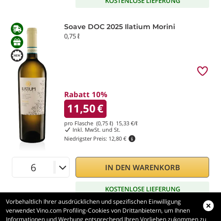
KOSTENLOSE LIEFERUNG
Soave DOC 2025 Ilatium Morini
0,75 ℓ
Rabatt 10%
11,50
€
pro Flasche (0,75 ℓ)
15,33
€/ℓ
Inkl. MwSt. und St.
Niedrigster Preis:
12,80 €
IN DEN WARENKORB
KOSTENLOSE LIEFERUNG
Vorbehaltlich Ihrer ausdrücklichen und spezifischen Einwilligung
verwendet Vino.com Profiling-Cookies von Drittanbietern, um Ihnen
Informationen und Werbung entsprechend Ihren Vorlieben zukommen zu