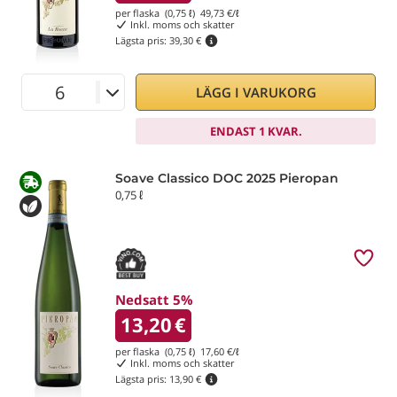
per flaska (0,75 ℓ)
49,73
€/ℓ
Inkl. moms och skatter
Lägsta pris:
39,30 €
LÄGG I VARUKORG
ENDAST 1 KVAR.
Soave Classico DOC 2025 Pieropan
0,75 ℓ
Nedsatt 5%
13,20
€
per flaska (0,75 ℓ)
17,60
€/ℓ
Inkl. moms och skatter
Lägsta pris:
13,90 €