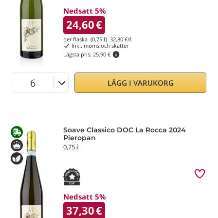
Nedsatt 5%
24,60
€
per flaska (0,75 ℓ)
32,80
€/ℓ
Inkl. moms och skatter
Lägsta pris:
25,90 €
LÄGG I VARUKORG
Soave Classico DOC La Rocca 2024
Pieropan
0,75 ℓ
Nedsatt 5%
37,30
€