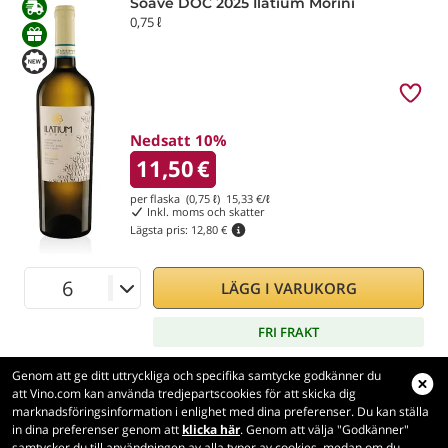
Soave DOC 2025 Ilatium Morini
0,75 ℓ
Nedsatt 10%
11,50
€
per flaska (0,75 ℓ)
15,33
€/ℓ
Inkl. moms och skatter
Lägsta pris:
12,80 €
LÄGG I VARUKORG
FRI FRAKT
Genom att ge ditt uttryckliga och specifika samtycke godkänner du
att Vino.com kan använda tredjepartscookies för att skicka dig
marknadsföringsinformation i enlighet med dina preferenser. Du kan ställa
in dina preferenser genom att
klicka här
. Genom att välja "Godkänner"
Vino.com
samtycker du till användningen av alla typer av cookies, medan om du