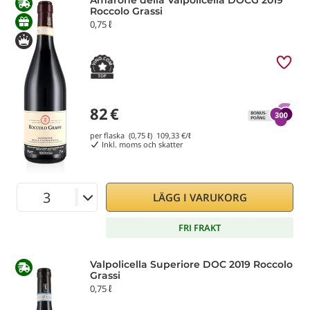
Amarone della Valpolicella DOCG 2019
Roccolo Grassi
0,75 ℓ
82
€
per flaska (0,75 ℓ)
109,33
€/ℓ
Inkl. moms och skatter
LÄGG I VARUKORG
FRI FRAKT
Valpolicella Superiore DOC 2019 Roccolo
Grassi
0,75 ℓ