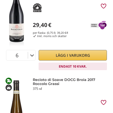
29,40
€
per flaska (0,75 ℓ)
39,20
€/ℓ
Inkl. moms och skatter
LÄGG I VARUKORG
ENDAST 10 KVAR.
Recioto di Soave DOCG Broia 2017
Roccolo Grassi
375 ㎖