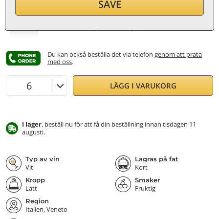
SAVE
per flaska (0,75 ℓ)
21,20
€/ℓ
Inkl. moms och skatter
Lägsta pris:
17,40 €
Du kan också beställa det via telefon
genom att prata
med oss
.
LÄGG I VARUKORG
I lager
, beställ nu för att få din beställning innan tisdagen 11
augusti.
Typ av vin
Lagras på fat
Vit
Kort
Kropp
Smaker
Lätt
Fruktig
Region
Italien, Veneto