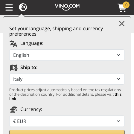
0
Set your language, shipping and currency
preferences
Soave DOC Broia 2023
Language:
Roccolo Grassi
ROCCOLO GRASSI
Ship to:
0,75 ℓ
Product prices adjust automatically based on the tax regulations
of the destination country. For additional details, please visit
this
link
.
Currency:
Nedsatt 8%
15,90
€