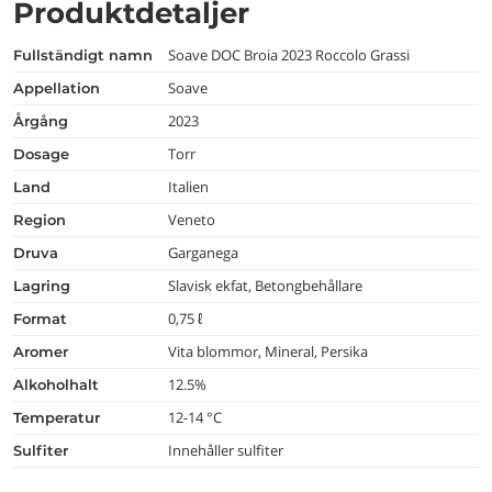
Produktdetaljer
Soave DOC Broia 2023 Roccolo Grassi
fullständigt namn
Soave
appellation
2023
årgång
Torr
dosage
Italien
land
Veneto
region
Garganega
druva
Slavisk ekfat, Betongbehållare
lagring
0,75 ℓ
format
Vita blommor, Mineral, Persika
aromer
12.5%
alkoholhalt
12-14 °C
temperatur
Innehåller sulfiter
Sulfiter