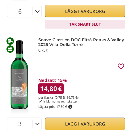
LÄGG I VARUKORG
TAR SNART SLUT
Soave Classico DOC Fittà Peaks & Valley
2025 Villa Della Torre
0,75 ℓ
Nedsatt 15%
14,80
€
per flaska (0,75 ℓ)
19,73
€/ℓ
Inkl. moms och skatter
Lägsta pris:
17,50 €
LÄGG I VARUKORG