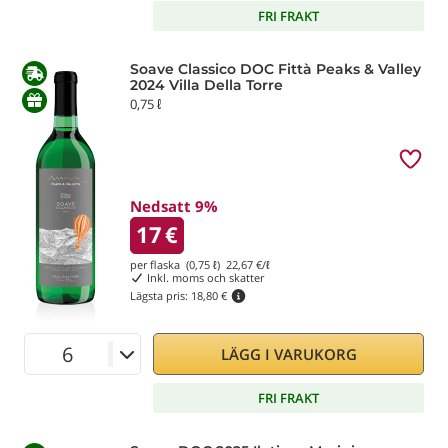
FRI FRAKT
Soave Classico DOC Fittà Peaks & Valley
2024 Villa Della Torre
0,75 ℓ
Nedsatt 9%
17
€
per flaska (0,75 ℓ)
22,67
€/ℓ
Inkl. moms och skatter
Lägsta pris:
18,80 €
LÄGG I VARUKORG
FRI FRAKT