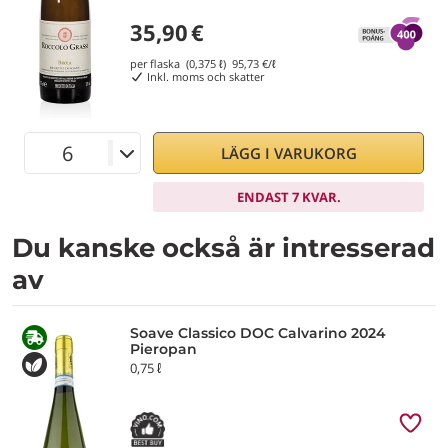
35,90
€
per flaska (0,375 ℓ)
95,73
€/ℓ
Inkl. moms och skatter
LÄGG I VARUKORG
ENDAST 7 KVAR.
Du kanske också är intresserad
av
Soave Classico DOC Calvarino 2024
Pieropan
0,75 ℓ