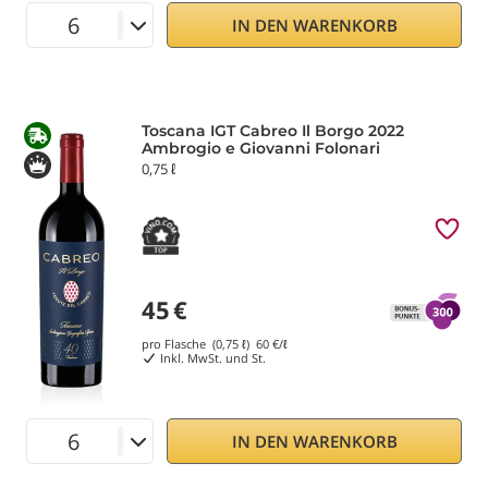
IN DEN WARENKORB
Toscana IGT Cabreo Il Borgo 2022
Ambrogio e Giovanni Folonari
0,75 ℓ
45
€
pro Flasche (0,75 ℓ)
60
€/ℓ
Inkl. MwSt. und St.
IN DEN WARENKORB