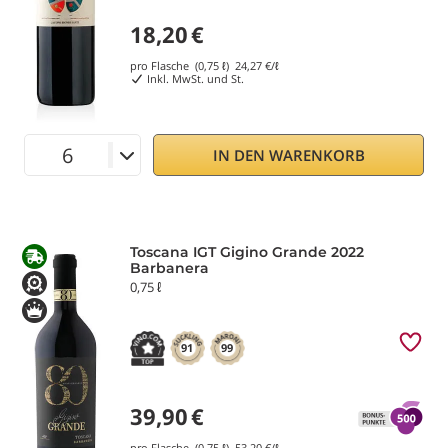
18,20
€
pro Flasche (0,75 ℓ)
24,27
€/ℓ
Inkl. MwSt. und St.
IN DEN WARENKORB
Toscana IGT Gigino Grande 2022
Barbanera
0,75 ℓ
91
99
39,90
€
pro Flasche (0,75 ℓ)
53,20
€/ℓ