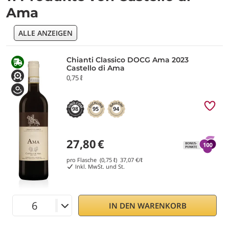
Ama
ALLE ANZEIGEN
Chianti Classico DOCG Ama 2023
Castello di Ama
0,75 ℓ
98
95
94
27,80
€
pro Flasche (0,75 ℓ)
37,07
€/ℓ
Inkl. MwSt. und St.
IN DEN WARENKORB