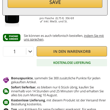
SAVE
267
€
pro Flasche (0,75 ℓ)
356
€/ℓ
Inkl. MwSt. und St.
Sie können es auch telefonisch bestellen,
indem Sie mit
uns sprechen
.
IN DEN WARENKORB
KOSTENLOSE LIEFERUNG
Bonuspunkte
, sammeln Sie 300 zusätzliche Punkte für jeden
gekauften Artikel.
Sofort lieferbar
, es bleiben nur 6 Stück übrig, kaufen Sie
innerhalb von 14 Stunden und 25 Minuten Uhr und erhalten Sie
alles bis zum Montag 10 August.
Kostenlose Lieferung
, mit diesem Produkt ist der Versand Ihrer
Bestellung kostenlos.
Top
, von Kritikern für seine Exzellenz anerkannt, für wahre