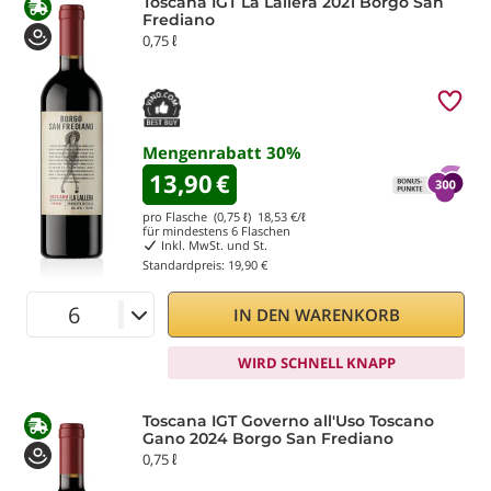
Toscana IGT La Lallera 2021 Borgo San
Frediano
0,75 ℓ
Mengenrabatt
30
%
13,90
€
pro Flasche (0,75 ℓ)
18,53
€/ℓ
für mindestens
6
Flaschen
Inkl. MwSt. und St.
Standardpreis:
19,90 €
IN DEN WARENKORB
WIRD SCHNELL KNAPP
Toscana IGT Governo all'Uso Toscano
Gano 2024 Borgo San Frediano
0,75 ℓ