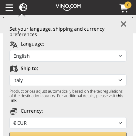
0
Set your language, shipping and currency
preferences
Toscana IGT Rosso
Language:
L'Apparita 2020
Castello di Ama
Ship to:
CASTELLO DI AMA
0,75 ℓ
Product prices adjust automatically based on the tax regulations
of the destination country. For additional details, please visit
this
link
.
Currency: