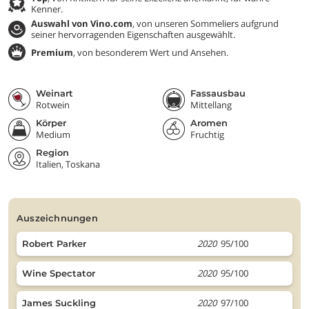
Kenner.
Auswahl von Vino.com
, von unseren Sommeliers aufgrund
seiner hervorragenden Eigenschaften ausgewählt.
Premium
, von besonderem Wert und Ansehen.
Weinart
Fassausbau
Rotwein
Mittellang
Körper
Aromen
Medium
Fruchtig
Region
Italien, Toskana
auszeichnungen
2020
95/100
Robert Parker
2020
95/100
Wine Spectator
2020
97/100
James Suckling