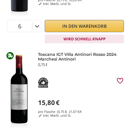
Inkl. MwSt. und St.
IN DEN WARENKORB
WIRD SCHNELL KNAPP
Toscana IGT Villa Antinori Rosso 2024
Marchesi Antinori
0,75 ℓ
15,80
€
pro Flasche (0,75 ℓ)
21,07
€/ℓ
Inkl. MwSt. und St.