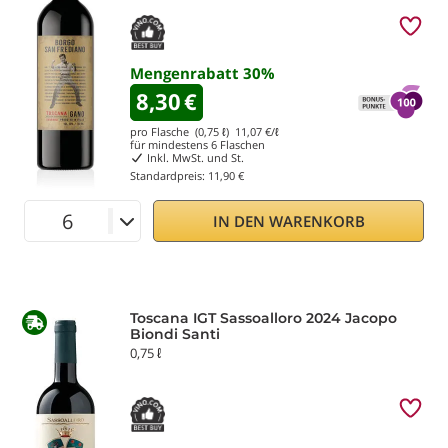
Mengenrabatt
30
%
8,30
€
pro Flasche (0,75 ℓ)
11,07
€/ℓ
für mindestens
6
Flaschen
Inkl. MwSt. und St.
Standardpreis:
11,90 €
IN DEN WARENKORB
Toscana IGT Sassoalloro 2024 Jacopo
Biondi Santi
0,75 ℓ