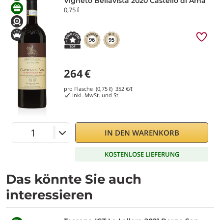
Vigneto Bellavista 2020 Castello di Ama
0,75 ℓ
96
95
264
€
pro Flasche (0,75 ℓ)
352
€/ℓ
Inkl. MwSt. und St.
IN DEN WARENKORB
KOSTENLOSE LIEFERUNG
Das könnte Sie auch
interessieren