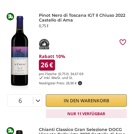
Pinot Nero di Toscana IGT Il Chiuso 2022
Castello di Ama
0,75 ℓ
Rabatt 10%
26
€
pro Flasche (0,75 ℓ)
34,67
€/ℓ
Inkl. MwSt. und St.
Niedrigster Preis:
28,90 €
IN DEN WARENKORB
NUR 11 VERFÜGBAR
Chianti Classico Gran Selezione DOCG