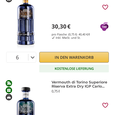
30,30
€
pro Flasche (0,75 ℓ)
40,40
€/ℓ
Inkl. MwSt. und St.
IN DEN WARENKORB
KOSTENLOSE LIEFERUNG
Vermouth di Torino Superiore
Riserva Extra Dry IGP Carlo
Alberto
0,75 ℓ