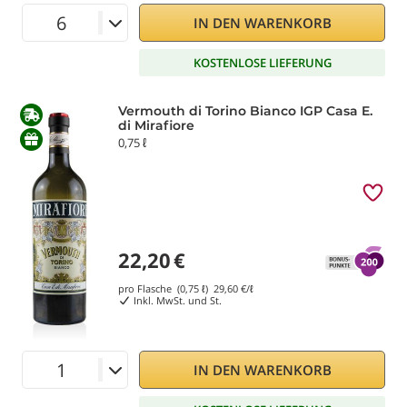
IN DEN WARENKORB
KOSTENLOSE LIEFERUNG
Vermouth di Torino Bianco IGP Casa E.
di Mirafiore
0,75 ℓ
22,20
€
pro Flasche (0,75 ℓ)
29,60
€/ℓ
Inkl. MwSt. und St.
IN DEN WARENKORB