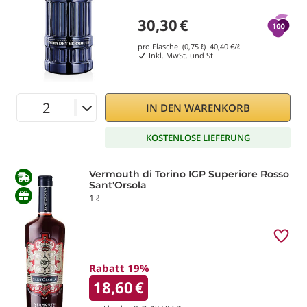
30,30
€
pro Flasche (0,75 ℓ)
40,40
€/ℓ
Inkl. MwSt. und St.
IN DEN WARENKORB
KOSTENLOSE LIEFERUNG
Vermouth di Torino IGP Superiore Rosso
Sant'Orsola
1 ℓ
Rabatt 19%
18,60
€