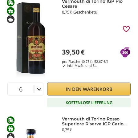
Vermouth di Torino IGP Pio
Cesare
0,75 ℓ, Geschenketui
39,50
€
pro Flasche (0,75 ℓ)
52,67
€/ℓ
Inkl. MwSt. und St.
IN DEN WARENKORB
KOSTENLOSE LIEFERUNG
Vermouth di Torino Rosso
Superiore Riserva IGP Carlo
Alberto
0,75 ℓ