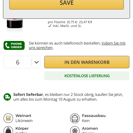
SAVE
17,60
€
pro Flasche (0,75 ℓ)
23,47
€/ℓ
Inkl. MwSt. und St.
Sie können es auch telefonisch bestellen,
indem Sie mit
uns sprechen
.
IN DEN WARENKORB
KOSTENLOSE LIEFERUNG
Sofort lieferbar
, es bleiben nur 2 Stück übrig, kaufen Sie jetzt,
um alles bis zum Montag 10 August zu erhalten.
Weinart
Fassausbau
Likörwein
Kein
Körper
Aromen