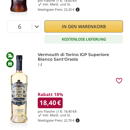
pro Flasche (1 ℓ)
18,60
€/ℓ
Inkl. MwSt. und St.
Niedrigster Preis:
23,20 €
IN DEN WARENKORB
KOSTENLOSE LIEFERUNG
Vermouth di Torino IGP Superiore
Bianco Sant'Orsola
1 ℓ
Rabatt 18%
18,40
€
pro Flasche (1 ℓ)
18,40
€/ℓ
Inkl. MwSt. und St.
Niedrigster Preis:
22,70 €