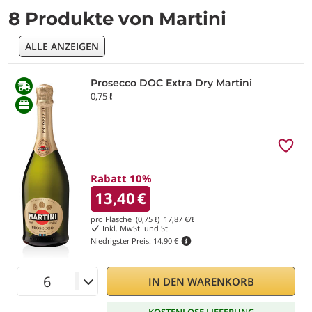
8 Produkte von Martini
ALLE ANZEIGEN
Prosecco DOC Extra Dry Martini
0,75 ℓ
Rabatt 10%
13,40
€
pro Flasche (0,75 ℓ)
17,87
€/ℓ
Inkl. MwSt. und St.
Niedrigster Preis:
14,90 €
IN DEN WARENKORB
KOSTENLOSE LIEFERUNG