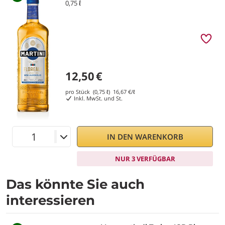
0,75 ℓ
12,50
€
pro Stück (0,75 ℓ)
16,67
€/ℓ
Inkl. MwSt. und St.
IN DEN WARENKORB
NUR 3 VERFÜGBAR
Das könnte Sie auch
interessieren