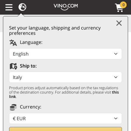
0
Set your language, shipping and currency
preferences
Vermouth di Torino IGP
Language:
Rubino Riserva
Speciale Martini
Ship to:
MARTINI
0,75 ℓ
Product prices adjust automatically based on the tax regulations
of the destination country. For additional details, please visit
this
link
.
Currency: