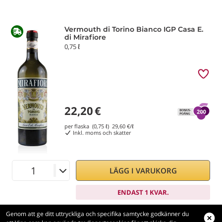
Vermouth di Torino Bianco IGP Casa E.
di Mirafiore
0,75 ℓ
22,20
€
per flaska (0,75 ℓ)
29,60
€/ℓ
Inkl. moms och skatter
LÄGG I VARUKORG
ENDAST 1 KVAR.
Genom att ge ditt uttryckliga och specifika samtycke godkänner du