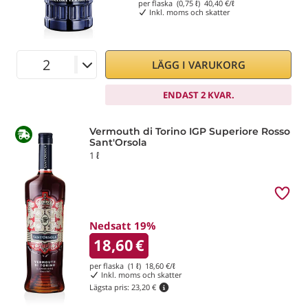
per flaska (0,75 ℓ)
40,40
€/ℓ
Inkl. moms och skatter
LÄGG I VARUKORG
ENDAST 2 KVAR.
Vermouth di Torino IGP Superiore Rosso
Sant'Orsola
1 ℓ
Nedsatt 19%
18,60
€
per flaska (1 ℓ)
18,60
€/ℓ
Inkl. moms och skatter
Lägsta pris:
23,20 €