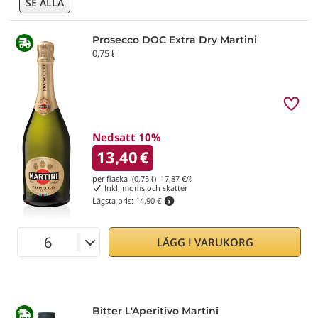
SE ALLA
Prosecco DOC Extra Dry Martini
0,75 ℓ
Nedsatt 10%
13,40
€
per flaska (0,75 ℓ)
17,87
€/ℓ
Inkl. moms och skatter
Lägsta pris:
14,90 €
LÄGG I VARUKORG
Bitter L'Aperitivo Martini