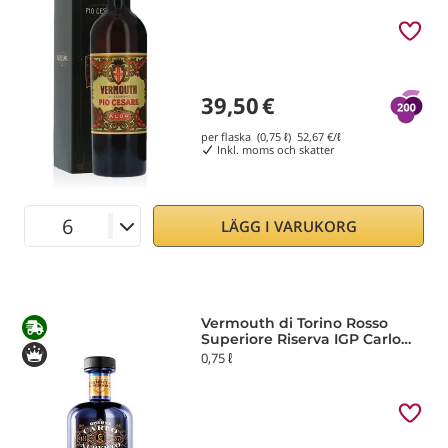
39,50
€
per flaska (0,75 ℓ)
52,67
€/ℓ
Inkl. moms och skatter
LÄGG I VARUKORG
Vermouth di Torino Rosso
Superiore Riserva IGP Carlo
Alberto
0,75 ℓ