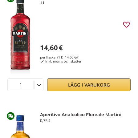
1 ℓ
14,60
€
per flaska (1 ℓ)
14,60
€/ℓ
Inkl. moms och skatter
LÄGG I VARUKORG
Aperitivo Analcolico Floreale Martini
0,75 ℓ