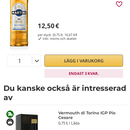
12,50
€
per styck (0,75 ℓ)
16,67
€/ℓ
Inkl. moms och skatter
LÄGG I VARUKORG
ENDAST 3 KVAR.
Du kanske också är intresserad
av
Vermouth di Torino IGP Pio
Cesare
0,75 ℓ, I Låda