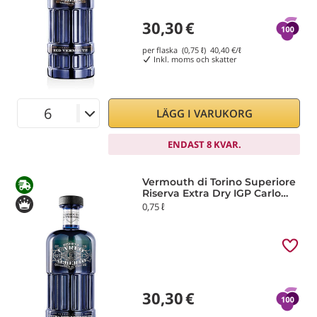
30,30
€
per flaska (0,75 ℓ)
40,40
€/ℓ
Inkl. moms och skatter
LÄGG I VARUKORG
ENDAST 8 KVAR.
Vermouth di Torino Superiore
Riserva Extra Dry IGP Carlo
Alberto
0,75 ℓ
30,30
€