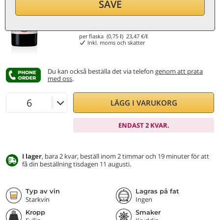
SAVE
17,60
€
per flaska (0,75 ℓ)
23,47
€/ℓ
Inkl. moms och skatter
Du kan också beställa det via telefon
genom att prata
med oss
.
LÄGG I VARUKORG
ENDAST 2 KVAR.
I lager
, bara 2 kvar, beställ inom 2 timmar och 19 minuter för att
få din beställning tisdagen 11 augusti.
Typ av vin
Lagras på fat
Starkvin
Ingen
Kropp
Smaker