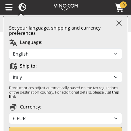
0
Set your language, shipping and currency
preferences
Vermouth di Torino IGP
Language:
Rubino Riserva
Speciale Martini
Ship to:
MARTINI
0,75 ℓ
Product prices adjust automatically based on the tax regulations
of the destination country. For additional details, please visit
this
link
.
Currency: