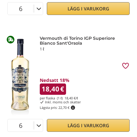
LÄGG I VARUKORG
Vermouth di Torino IGP Superiore
Bianco Sant'Orsola
1 ℓ
Nedsatt 18%
18,40
€
per flaska (1 ℓ)
18,40
€/ℓ
Inkl. moms och skatter
Lägsta pris:
22,70 €
LÄGG I VARUKORG