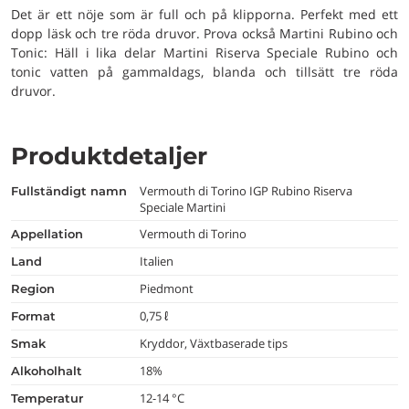
Det är ett nöje som är full och på klipporna. Perfekt med ett
dopp läsk och tre röda druvor. Prova också Martini Rubino och
Tonic: Häll i lika delar Martini Riserva Speciale Rubino och
tonic vatten på gammaldags, blanda och tillsätt tre röda
druvor.
Produktdetaljer
Vermouth di Torino IGP Rubino Riserva
fullständigt namn
Speciale Martini
Vermouth di Torino
appellation
Italien
land
Piedmont
region
0,75 ℓ
format
Kryddor, Växtbaserade tips
smak
18%
alkoholhalt
12-14 °C
temperatur