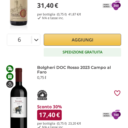
31,40
€
per bottiglia (0,75 ℓ)
41,87
€/ℓ
IVA e tasse inc.
AGGIUNGI
SPEDIZIONE GRATUITA
Bolgheri DOC Rosso 2023 Campo al
Faro
0,75 ℓ
Sconto 30%
17,40
€
per bottiglia (0,75 ℓ)
23,20
€/ℓ
IVA e tasse inc.