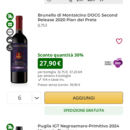
Brunello di Montalcino DOCG Second
Release 2020 Pian del Prete
0,75 ℓ
Sconto quantità
30
%
27,90
€
per bottiglia (0,75 ℓ)
37,20
€/ℓ
per almeno
6
bottiglie
IVA e tasse inc.
Prezzo senza sconto:
39,90 €
AGGIUNGI
SPEDIZIONE GRATUITA
Puglia IGT Negroamaro-Primitivo 2024