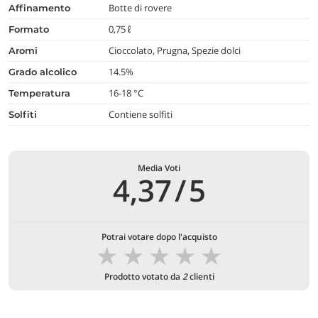
Botte di rovere
affinamento
0,75 ℓ
formato
Cioccolato, Prugna, Spezie dolci
aromi
14.5%
grado alcolico
16-18 °C
temperatura
Contiene solfiti
Solfiti
Media Voti
4,37
/
5
Potrai votare dopo l'acquisto
★
★
★
★
★
Prodotto votato da
2
clienti