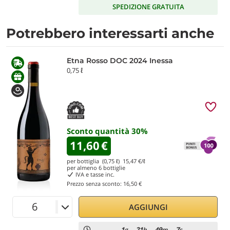
SPEDIZIONE GRATUITA
Potrebbero interessarti anche
Etna Rosso DOC 2024 Inessa
0,75 ℓ
Sconto quantità
30
%
11,60
€
per bottiglia (0,75 ℓ)
15,47
€/ℓ
per almeno
6
bottiglie
IVA e tasse inc.
Prezzo senza sconto:
16,50 €
AGGIUNGI
1
21
49
7
g
h
m
s