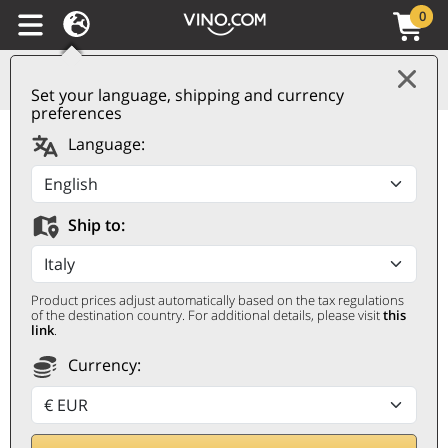
0
Set your language, shipping and currency
preferences
Barossa Valley IG
Language:
Shiraz Portrait 2023
Peter Lehmann
Ship to:
PETER LEHMANN
0,75 ℓ
Product prices adjust automatically based on the tax regulations
of the destination country. For additional details, please visit
this
link
.
Currency: