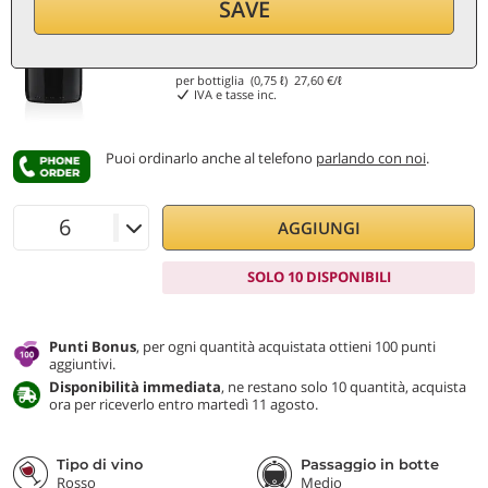
SAVE
20,70
€
per bottiglia (0,75 ℓ)
27,60
€/ℓ
IVA e tasse inc.
Puoi ordinarlo anche al telefono
parlando con noi
.
AGGIUNGI
SOLO 10 DISPONIBILI
Punti Bonus
, per ogni quantità acquistata ottieni 100 punti
aggiuntivi.
Disponibilità immediata
, ne restano solo 10 quantità, acquista
ora per riceverlo entro martedì 11 agosto.
Tipo di vino
Passaggio in botte
Rosso
Medio