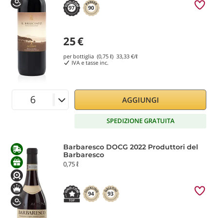
97
90
25
€
per bottiglia (0,75 ℓ)
33,33
€/ℓ
IVA e tasse inc.
AGGIUNGI
SPEDIZIONE GRATUITA
Barbaresco DOCG 2022 Produttori del
Barbaresco
0,75 ℓ
94
93