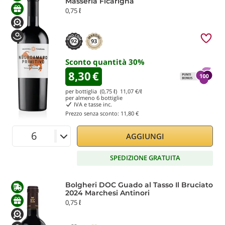
Masseria Ficarigna
0,75 ℓ
92
93
Sconto quantità
30
%
8,30
€
per bottiglia (0,75 ℓ)
11,07
€/ℓ
per almeno
6
bottiglie
IVA e tasse inc.
Prezzo senza sconto:
11,80 €
AGGIUNGI
SPEDIZIONE GRATUITA
Bolgheri DOC Guado al Tasso Il Bruciato
2024 Marchesi Antinori
0,75 ℓ