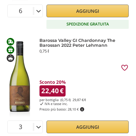
AGGIUNGI
SPEDIZIONE GRATUITA
Barossa Valley GI Chardonnay The
Barossan 2022 Peter Lehmann
0,75 ℓ
Sconto 20%
22,40
€
per bottiglia (0,75 ℓ)
29,87
€/ℓ
IVA e tasse inc.
Prezzo più basso:
28,10 €
AGGIUNGI