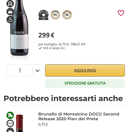
95
96
299
€
per bottiglia (0,75 ℓ)
398,67
€/ℓ
IVA e tasse inc.
AGGIUNGI
SPEDIZIONE GRATUITA
Potrebbero interessarti anche
Brunello di Montalcino DOCG Second
Release 2020 Pian del Prete
0,75 ℓ