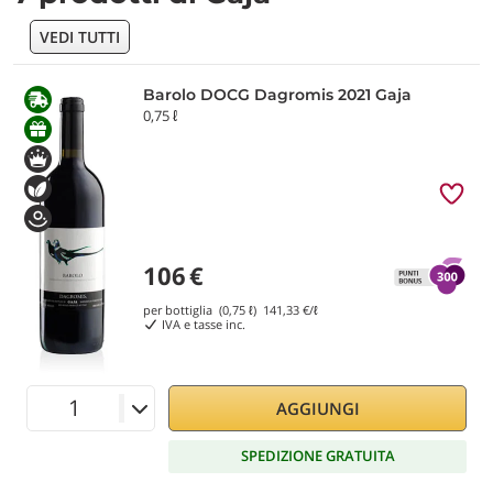
VEDI TUTTI
Barolo DOCG Dagromis 2021 Gaja
0,75 ℓ
106
€
per bottiglia (0,75 ℓ)
141,33
€/ℓ
IVA e tasse inc.
AGGIUNGI
SPEDIZIONE GRATUITA