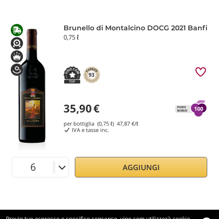
Brunello di Montalcino DOCG 2021 Banfi
0,75 ℓ
93
35,90
€
per bottiglia (0,75 ℓ)
47,87
€/ℓ
IVA e tasse inc.
AGGIUNGI
Previo tuo espresso e specifico consenso, vino.com utilizzerà cookie