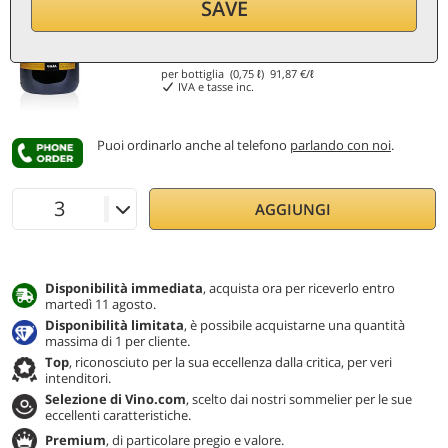
SAVE
68,90
€
per bottiglia (0,75 ℓ)
91,87
€/ℓ
IVA e tasse inc.
Puoi ordinarlo anche al telefono
parlando con noi
.
AGGIUNGI
Disponibilità immediata
, acquista ora per riceverlo entro
martedì 11 agosto.
Disponibilità limitata
, è possibile acquistarne una quantità
massima di 1 per cliente.
Top
, riconosciuto per la sua eccellenza dalla critica, per veri
intenditori.
Selezione di Vino.com
, scelto dai nostri sommelier per le sue
eccellenti caratteristiche.
Premium
, di particolare pregio e valore.