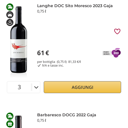
Langhe DOC Sito Moresco 2023 Gaja
0,75 ℓ
61
€
per bottiglia (0,75 ℓ)
81,33
€/ℓ
IVA e tasse inc.
AGGIUNGI
Barbaresco DOCG 2022 Gaja
0,75 ℓ