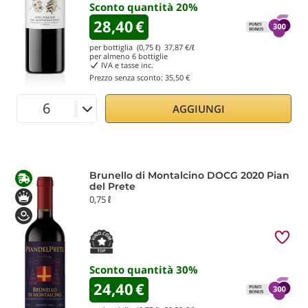
Sconto quantità
20
%
28,40
€
per bottiglia (0,75 ℓ)
37,87
€/ℓ
per almeno
6
bottiglie
IVA e tasse inc.
Prezzo senza sconto:
35,50 €
AGGIUNGI
Brunello di Montalcino DOCG 2020 Pian
del Prete
0,75 ℓ
Sconto quantità
30
%
24,40
€