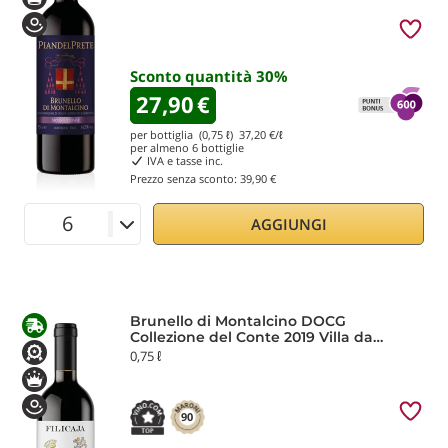
Sconto quantità
30
%
27,90
€
per bottiglia (0,75 ℓ)
37,20
€/ℓ
per almeno
6
bottiglie
IVA e tasse inc.
Prezzo senza sconto:
39,90 €
AGGIUNGI
Brunello di Montalcino DOCG
Collezione del Conte 2019 Villa da
Filicaja
0,75 ℓ
90