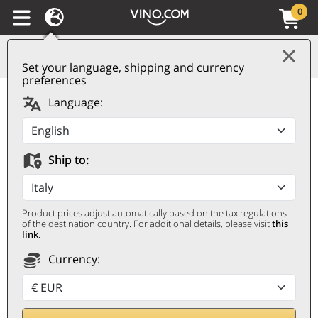
0
Set your language, shipping and currency
preferences
Brunello di Montalcino
Language:
DOCG Pieve Santa
Restituta 2021 Gaja
Ship to:
GAJA
0,75 ℓ
Product prices adjust automatically based on the tax regulations
of the destination country. For additional details, please visit
this
link
.
Currency: