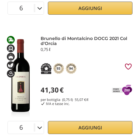
AGGIUNGI
Brunello di Montalcino DOCG 2021 Col
d'Orcia
0,75 ℓ
93
94
41,30
€
per bottiglia (0,75 ℓ)
55,07
€/ℓ
IVA e tasse inc.
AGGIUNGI