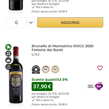
per bottiglia (0,75 ℓ)
32,53
€/ℓ
per almeno
6
bottiglie
IVA e tasse inc.
Prezzo senza sconto:
34,90 €
AGGIUNGI
Brunello di Montalcino DOCG 2020
Fattoria dei Barbi
0,75 ℓ
94
92
Sconto quantità
5
%
37,90
€
per bottiglia (0,75 ℓ)
50,53
€/ℓ
per almeno
6
bottiglie
IVA e tasse inc.
Prezzo senza sconto:
39,90 €