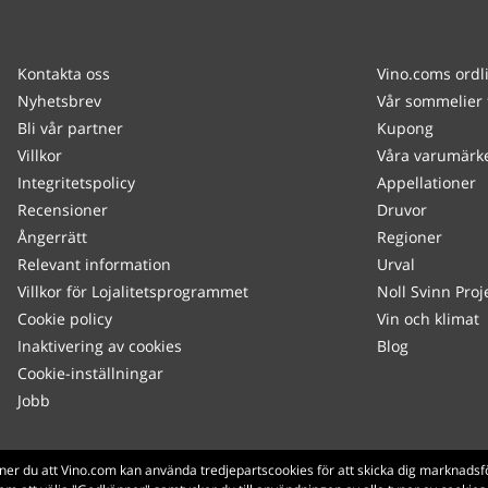
Kontakta oss
Vino.coms ordl
Nyhetsbrev
Vår sommelier 
Bli vår partner
Kupong
Villkor
Våra varumärk
Integritetspolicy
Appellationer
Recensioner
Druvor
Ångerrätt
Regioner
Relevant information
Urval
Villkor för Lojalitetsprogrammet
Noll Svinn Proj
Cookie policy
Vin och klimat
Inaktivering av cookies
Blog
Cookie-inställningar
Jobb
Made with
in Tuscany
ner du att Vino.com kan använda tredjepartscookies för att skicka dig marknadsf