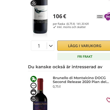
106
€
per flaska (0,75 ℓ)
141,33
€/ℓ
Inkl. moms och skatter
LÄGG I VARUKORG
FRI FRAKT
Du kanske också är intresserad av
Brunello di Montalcino DOCG
Second Release 2020 Pian del
Prete
0,75 ℓ