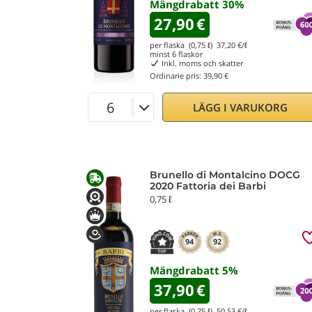
Mängdrabatt
30
%
27,90
€
per flaska (0,75 ℓ)
37,20
€/ℓ
minst
6
flaskor
Inkl. moms och skatter
Ordinarie pris:
39,90 €
LÄGG I VARUKORG
Brunello di Montalcino DOCG
2020 Fattoria dei Barbi
0,75 ℓ
94
92
Mängdrabatt
5
%
37,90
€
per flaska (0,75 ℓ)
50,53
€/ℓ