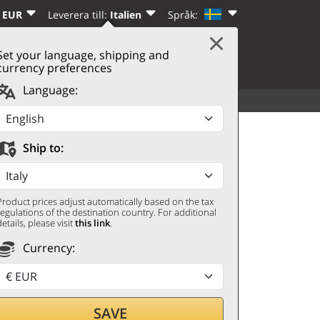
 EUR
Leverera till:
Italien
Språk:
Set your language, shipping and
|
VARUKORG
(0)
REGISTRERA DIG
currency preferences
Language:
ALLA DRYCKER
UPPTÄCK
eve Santa Restituta 2021
Ship to:
Product prices adjust automatically based on the tax
regulations of the destination country. For additional
details, please visit
this link
.
Currency:
SAVE
genom