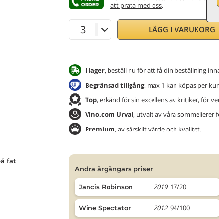
att prata med oss
.
LÄGG I VARUKORG
I lager
, beställ nu för att få din beställning in
Begränsad tillgång
, max 1 kan köpas per ku
Top
, erkänd för sin excellens av kritiker, för v
Vino.com Urval
, utvalt av våra sommelierer 
Premium
, av särskilt värde och kvalitet.
å fat
andra årgångars priser
2019
17/20
Jancis Robinson
2012
94/100
Wine Spectator