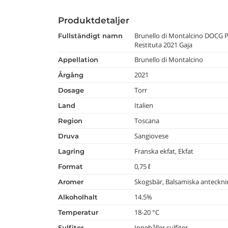
Produktdetaljer
Brunello di Montalcino DOCG P
fullständigt namn
Restituta 2021 Gaja
Brunello di Montalcino
appellation
2021
årgång
Torr
dosage
Italien
land
Toscana
region
Sangiovese
druva
Franska ekfat, Ekfat
lagring
0,75 ℓ
format
Skogsbär, Balsamiska antecknin
aromer
14.5%
alkoholhalt
18-20 °C
temperatur
Innehåller sulfiter
Sulfiter