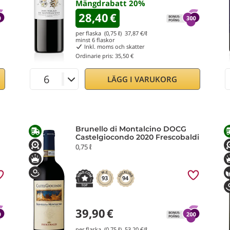
Mängdrabatt
20
%
28,40
€
per flaska (0,75 ℓ)
37,87
€/ℓ
minst
6
flaskor
Inkl. moms och skatter
Ordinarie pris:
35,50 €
LÄGG I VARUKORG
Brunello di Montalcino DOCG
Castelgiocondo 2020 Frescobaldi
0,75 ℓ
93
94
39,90
€
per flaska (0,75 ℓ)
53,20
€/ℓ