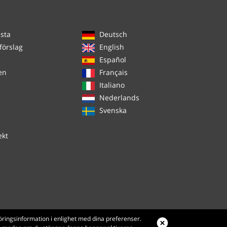
ista
Deutsch
förslag
English
Español
en
Français
Italiano
Nederlands
Svenska
ekt
öringsinformation i enlighet med dina preferenser.