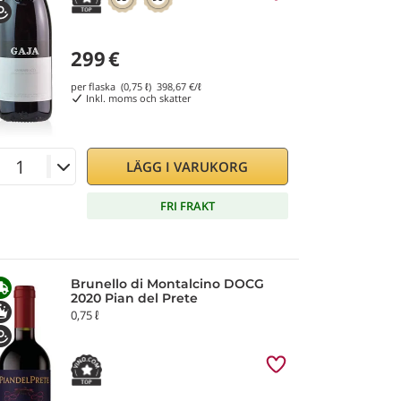
299
€
per flaska (0,75 ℓ)
398,67
€/ℓ
Inkl. moms och skatter
LÄGG I VARUKORG
FRI FRAKT
Brunello di Montalcino DOCG
2020 Pian del Prete
0,75 ℓ