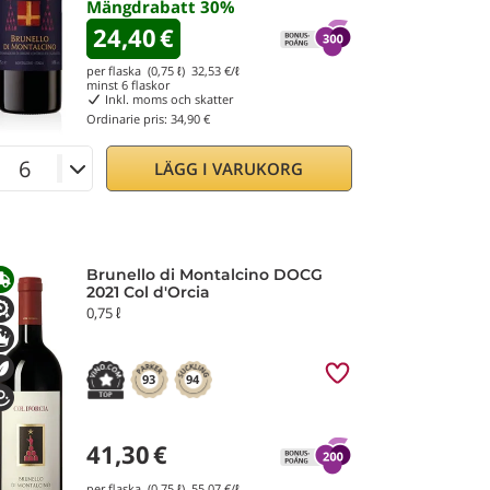
Mängdrabatt
30
%
24,40
€
per flaska (0,75 ℓ)
32,53
€/ℓ
minst
6
flaskor
Inkl. moms och skatter
Ordinarie pris:
34,90 €
LÄGG I VARUKORG
Brunello di Montalcino DOCG
2021 Col d'Orcia
0,75 ℓ
93
94
41,30
€
per flaska (0,75 ℓ)
55,07
€/ℓ