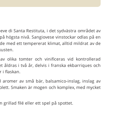
ieve di Santa Restituta, i det sydvästra området av
r på högsta nivå. Sangiovese vinstockar odlas på en
åde med ett tempererat klimat, alltid mildrat av de
kusten.
 olika tomter och vinificeras vid kontrollerad
åldras i två år, delvis i franska ekbarriques och
 i flaskan.
 aromer av små bär, balsamico-inslag, inslag av
iolett. Smaken är mogen och komplex, med mycket
rillad filé eller ett spel på spottet.