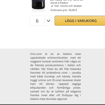
minst
6
flaskor
Inkl. moms och skatter
Ordinarie pris:
39,90 €
LÄGG I VARUKORG
Vino.com är en av Italiens mest
uppskattade onlinevinbutiker, med ett
noggrant kurerat sortiment från några av
de främsta producenterna i Italien och
världen. Här hittar du allt från klassiska
favoriter till prisbelönta viner – utvalda
med både kunskap och känsla. Handla
tryggt online och få vinet levererat direkt
hem till dörren. Upptäck dagliga
erbjudanden och förmånliga priser,
oavsett om du är nyfiken på eleganta
franska viner
eller vill fördjupa dig i
Italiens mest ikoniska regioner
.