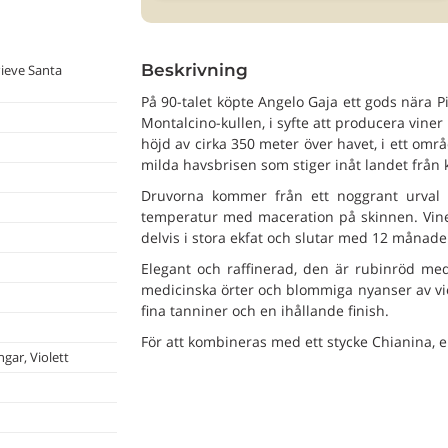
Beskrivning
ieve Santa
På 90-talet köpte Angelo Gaja ett gods nära P
Montalcino-kullen, i syfte att producera vine
höjd av cirka 350 meter över havet, i ett omr
milda havsbrisen som stiger inåt landet från 
Druvorna kommer från ett noggrant urval av
temperatur med maceration på skinnen. Vinet 
delvis i stora ekfat och slutar med 12 månader
Elegant och raffinerad, den är rubinröd med
medicinska örter och blommiga nyanser av v
fina tanniner och en ihållande finish.
För att kombineras med ett stycke Chianina, en g
gar, Violett