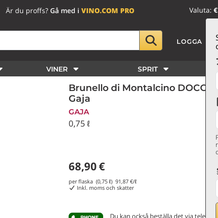
Valuta:
€
Är du proffs?
Gå med i
VINO.COM PRO
LOGGA IN
VINER
SPRIT
Brunello di Montalcino DOCG Pi
Gaja
GAJA
0,75 ℓ
68,90
€
per flaska (0,75 ℓ)
91,87
€/ℓ
Inkl. moms och skatter
Du kan också beställa det via telefon