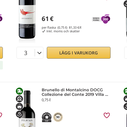
61
€
per flaska (0,75 ℓ)
81,33
€/ℓ
Inkl. moms och skatter
LÄGG I VARUKORG
Brunello di Montalcino DOCG
Collezione del Conte 2019 Villa da
Filicaja
0,75 ℓ
90