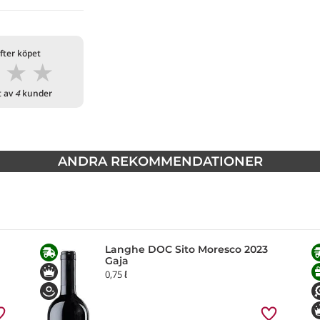
fter köpet
★
★
★
t av
4
kunder
ANDRA REKOMMENDATIONER
Langhe DOC Sito Moresco 2023
Gaja
0,75 ℓ