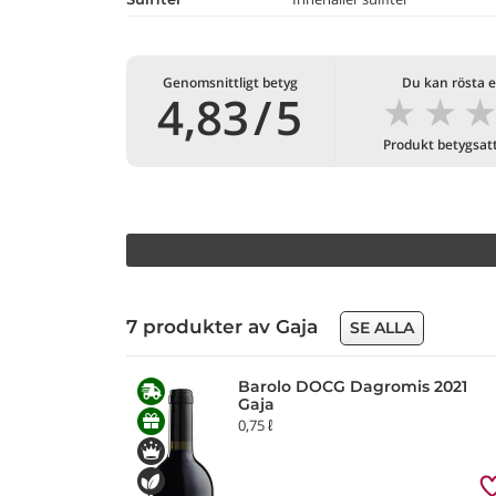
Genomsnittligt betyg
Du kan rösta e
★
★
4,83
/
5
Produkt betygsat
7 produkter av Gaja
SE ALLA
Barolo DOCG Dagromis 2021
Gaja
0,75 ℓ