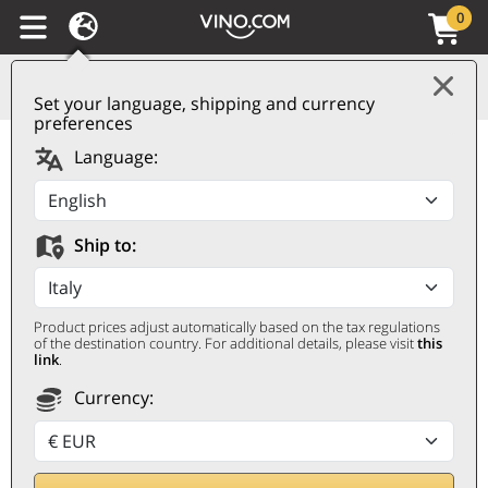
0
Set your language, shipping and currency
preferences
Carmignano DOCG
Language:
Villa di Capezzana 2021
Tenuta di Capezzana
Ship to:
TENUTA DI CAPEZZANA
0,75 ℓ
Product prices adjust automatically based on the tax regulations
of the destination country. For additional details, please visit
this
link
.
Currency: