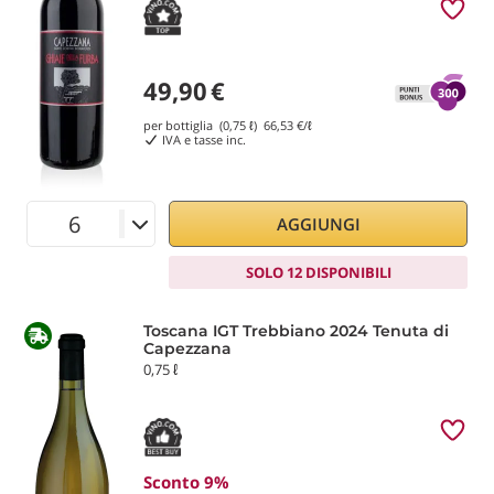
49,90
€
per bottiglia (0,75 ℓ)
66,53
€/ℓ
IVA e tasse inc.
AGGIUNGI
SOLO 12 DISPONIBILI
Toscana IGT Trebbiano 2024 Tenuta di
Capezzana
0,75 ℓ
Sconto 9%