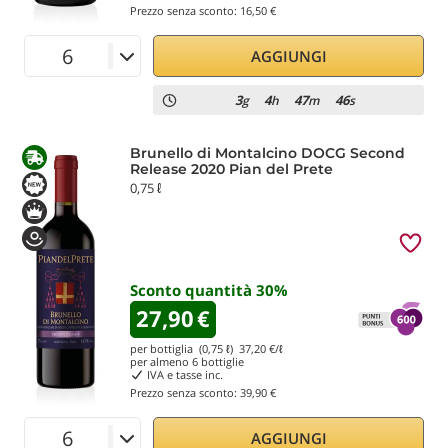
Prezzo senza sconto:
16,50 €
AGGIUNGI
3
4
47
45
g
h
m
s
Brunello di Montalcino DOCG Second
Release 2020 Pian del Prete
0,75 ℓ
Sconto quantità
30
%
27,90
€
per bottiglia (0,75 ℓ)
37,20
€/ℓ
per almeno
6
bottiglie
IVA e tasse inc.
Prezzo senza sconto:
39,90 €
AGGIUNGI