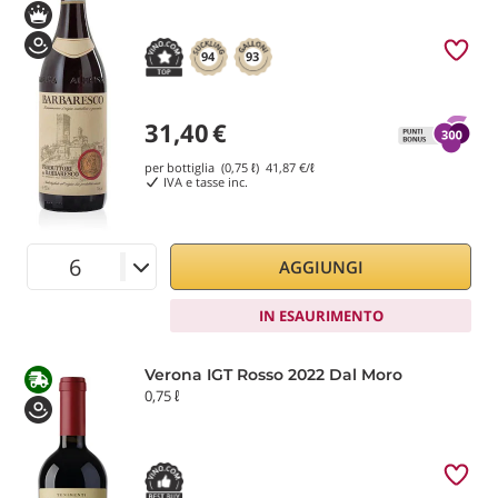
94
93
31,40
€
per bottiglia (0,75 ℓ)
41,87
€/ℓ
IVA e tasse inc.
AGGIUNGI
IN ESAURIMENTO
Verona IGT Rosso 2022 Dal Moro
0,75 ℓ