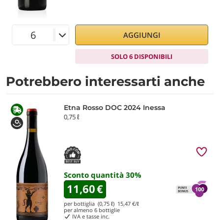
AGGIUNGI
SOLO 6 DISPONIBILI
Potrebbero interessarti anche
Etna Rosso DOC 2024 Inessa
0,75 ℓ
Sconto quantità
30
%
11,60
€
per bottiglia (0,75 ℓ)
15,47
€/ℓ
per almeno
6
bottiglie
IVA e tasse inc.