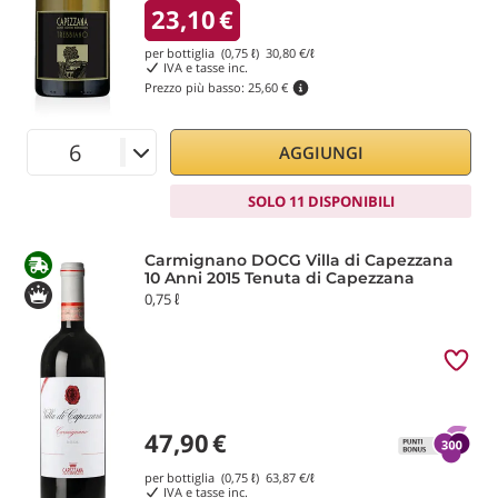
23,10
€
per bottiglia (0,75 ℓ)
30,80
€/ℓ
IVA e tasse inc.
Prezzo più basso:
25,60 €
AGGIUNGI
SOLO 11 DISPONIBILI
Carmignano DOCG Villa di Capezzana
10 Anni 2015 Tenuta di Capezzana
0,75 ℓ
47,90
€
per bottiglia (0,75 ℓ)
63,87
€/ℓ
IVA e tasse inc.