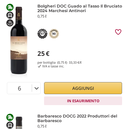
Bolgheri DOC Guado al Tasso Il Bruciato
2024 Marchesi Antinori
0,75 ℓ
97
90
25
€
per bottiglia (0,75 ℓ)
33,33
€/ℓ
IVA e tasse inc.
AGGIUNGI
IN ESAURIMENTO
Barbaresco DOCG 2022 Produttori del
Barbaresco
0,75 ℓ