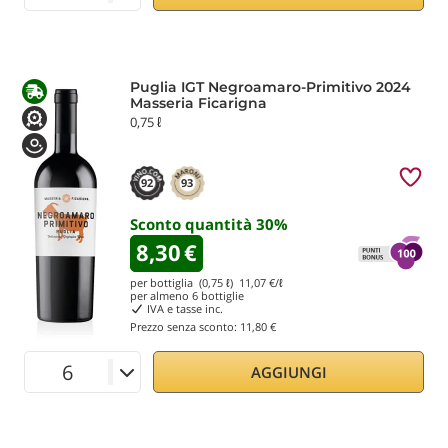
Puglia IGT Negroamaro-Primitivo 2024
Masseria Ficarigna
0,75 ℓ
92
93
Sconto quantità
30
%
8,30
€
per bottiglia (0,75 ℓ)
11,07
€/ℓ
per almeno
6
bottiglie
IVA e tasse inc.
Prezzo senza sconto:
11,80 €
AGGIUNGI