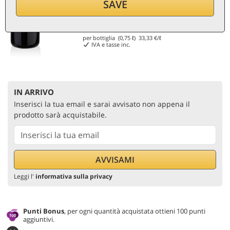
SAVE
25
€
per bottiglia (0,75 ℓ)
33,33
€/ℓ
IVA e tasse inc.
IN ARRIVO
Inserisci la tua email e sarai avvisato non appena il
prodotto sarà acquistabile.
Leggi l'
informativa sulla privacy
Punti Bonus
, per ogni quantità acquistata ottieni 100 punti
aggiuntivi.