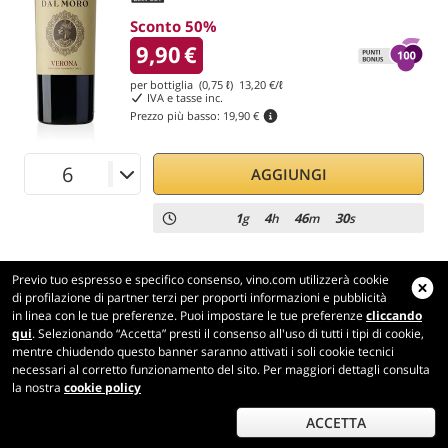
Sconto 50%
9,90
€
per bottiglia (0,75 ℓ)
13,20
€/ℓ
IVA e tasse inc.
Prezzo più basso:
19,90 €
AGGIUNGI
1
4
46
29
g
h
m
s
Previo tuo espresso e specifico consenso, vino.com utilizzerà cookie
di profilazione di partner terzi per proporti informazioni e pubblicità
in linea con le tue preferenze. Puoi impostare le tue preferenze
cliccando
Vino.com
qui
. Selezionando “Accetta” presti il consenso all'uso di tutti i tipi di cookie,
Made with
in Tuscany
mentre chiudendo questo banner saranno attivati i soli cookie tecnici
necessari al corretto funzionamento del sito. Per maggiori dettagli consulta
Pagina elaborata in 179 ms
la nostra
cookie policy
production-front-1
Copyright © 2026 VINO.COM 3ND S.r.l.
P.IVA IT06031960484 REA FI 594577 Cap. Soc. 345.772,16 € i.v.
ACCETTA