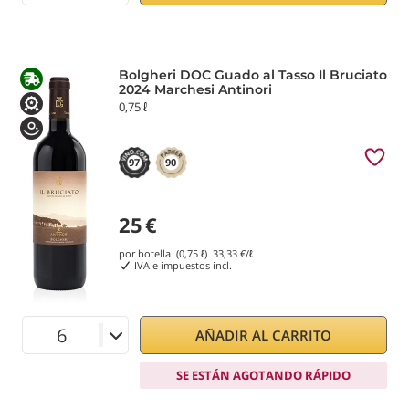
Bolgheri DOC Guado al Tasso Il Bruciato
2024 Marchesi Antinori
0,75 ℓ
97
90
25
€
por botella (0,75 ℓ)
33,33
€/ℓ
IVA e impuestos incl.
AÑADIR AL CARRITO
SE ESTÁN AGOTANDO RÁPIDO