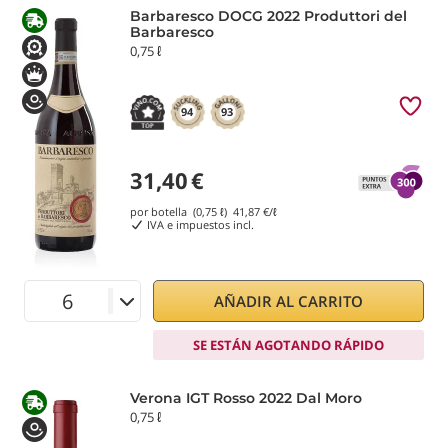
Barbaresco DOCG 2022 Produttori del
Barbaresco
0,75 ℓ
94
93
31,40
€
por botella (0,75 ℓ)
41,87
€/ℓ
IVA e impuestos incl.
AÑADIR AL CARRITO
SE ESTÁN AGOTANDO RÁPIDO
Verona IGT Rosso 2022 Dal Moro
0,75 ℓ