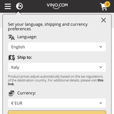
0
Set your language, shipping and currency
preferences
Carmignano DOCG
Language:
Villa di Capezzana 2021
Tenuta di Capezzana
Ship to:
TENUTA DI CAPEZZANA
0,75 ℓ
Product prices adjust automatically based on the tax regulations
of the destination country. For additional details, please visit
this
link
.
Currency: