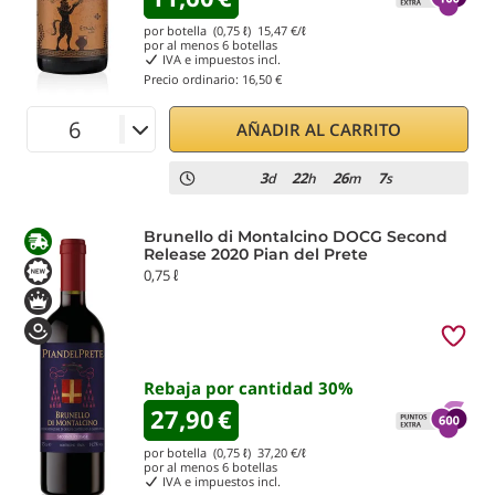
por botella (0,75 ℓ)
15,47
€/ℓ
por al menos
6
botellas
IVA e impuestos incl.
Precio ordinario:
16,50 €
AÑADIR AL CARRITO
3
22
26
7
d
h
m
s
Brunello di Montalcino DOCG Second
Release 2020 Pian del Prete
0,75 ℓ
Rebaja por cantidad
30
%
27,90
€
por botella (0,75 ℓ)
37,20
€/ℓ
por al menos
6
botellas
IVA e impuestos incl.