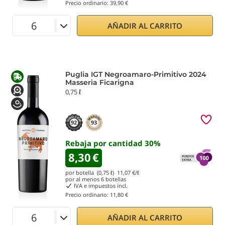
Precio ordinario:
39,90 €
AÑADIR AL CARRITO
Puglia IGT Negroamaro-Primitivo 2024
Masseria Ficarigna
0,75 ℓ
92
93
Rebaja por cantidad
30
%
8,30
€
por botella (0,75 ℓ)
11,07
€/ℓ
por al menos
6
botellas
IVA e impuestos incl.
Precio ordinario:
11,80 €
AÑADIR AL CARRITO