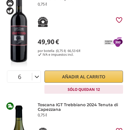
0,75 ℓ
49,90
€
por botella (0,75 ℓ)
66,53
€/ℓ
IVA e impuestos incl.
AÑADIR AL CARRITO
SÓLO QUEDAN 12
Toscana IGT Trebbiano 2024 Tenuta di
Capezzana
0,75 ℓ