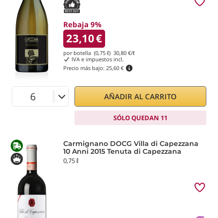
Rebaja 9%
23,10
€
por botella (0,75 ℓ)
30,80
€/ℓ
IVA e impuestos incl.
Precio más bajo:
25,60 €
AÑADIR AL CARRITO
SÓLO QUEDAN 11
Carmignano DOCG Villa di Capezzana
10 Anni 2015 Tenuta di Capezzana
0,75 ℓ