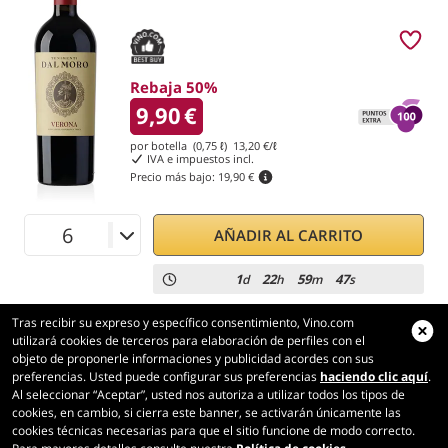
Rebaja 50%
9,90
€
por botella (0,75 ℓ)
13,20
€/ℓ
IVA e impuestos incl.
Precio más bajo:
19,90 €
AÑADIR AL CARRITO
1
22
59
47
d
h
m
s
Tras recibir su expreso y específico consentimiento, Vino.com
utilizará cookies de terceros para elaboración de perfiles con el
objeto de proponerle informaciones y publicidad acordes con sus
preferencias. Usted puede configurar sus preferencias
haciendo clic aquí
.
Vino.com
Al seleccionar “Aceptar”, usted nos autoriza a utilizar todos los tipos de
Made with
in Tuscany
cookies, en cambio, si cierra este banner, se activarán únicamente las
cookies técnicas necesarias para que el sitio funcione de modo correcto.
Página cargada en 228 ms