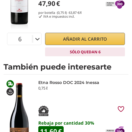
47,90
€
por botella (0,75 ℓ)
63,87
€/ℓ
IVA e impuestos incl.
AÑADIR AL CARRITO
SÓLO QUEDAN 6
También puede interesarte
Etna Rosso DOC 2024 Inessa
0,75 ℓ
Rebaja por cantidad
30
%
11,60
€