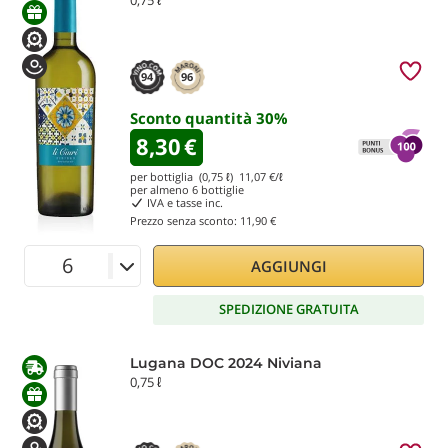
94
96
Sconto quantità
30
%
8,30
€
per bottiglia (0,75 ℓ)
11,07
€/ℓ
per almeno
6
bottiglie
IVA e tasse inc.
Prezzo senza sconto:
11,90 €
AGGIUNGI
SPEDIZIONE GRATUITA
Lugana DOC 2024 Niviana
0,75 ℓ