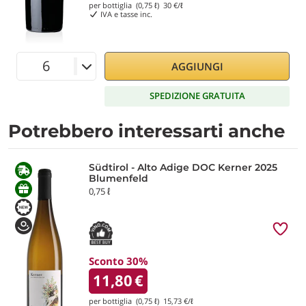
per bottiglia (0,75 ℓ)
30
€/ℓ
IVA e tasse inc.
AGGIUNGI
SPEDIZIONE GRATUITA
Potrebbero interessarti anche
Südtirol - Alto Adige DOC Kerner 2025
Blumenfeld
0,75 ℓ
Sconto 30%
11,80
€
per bottiglia (0,75 ℓ)
15,73
€/ℓ