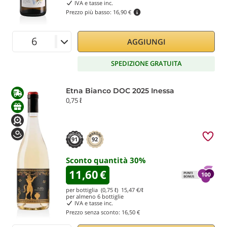
IVA e tasse inc.
Prezzo più basso:
16,90 €
AGGIUNGI
SPEDIZIONE GRATUITA
Etna Bianco DOC 2025 Inessa
0,75 ℓ
91
92
Sconto quantità
30
%
11,60
€
per bottiglia (0,75 ℓ)
15,47
€/ℓ
per almeno
6
bottiglie
IVA e tasse inc.
Prezzo senza sconto:
16,50 €