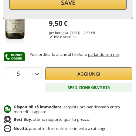
SAVE
9,50
€
per bottiglia (0,75 ℓ)
12,67
€/ℓ
IVA e tasse inc.
Puoi ordinarlo anche al telefono
parlando con noi
.
AGGIUNGI
SPEDIZIONE GRATUITA
Disponibilità immediata
, acquista ora per riceverlo entro
martedì 11 agosto.
Best Buy
, ottimo rapporto qualità-prezzo.
Novità
, prodotto di recente inserimento a catalogo.