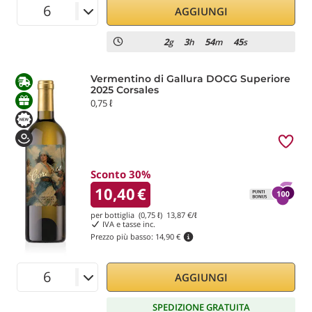
AGGIUNGI
2
3
54
44
g
h
m
s
Vermentino di Gallura DOCG Superiore
2025 Corsales
0,75 ℓ
Sconto 30%
10,40
€
per bottiglia (0,75 ℓ)
13,87
€/ℓ
IVA e tasse inc.
Prezzo più basso:
14,90 €
AGGIUNGI
SPEDIZIONE GRATUITA