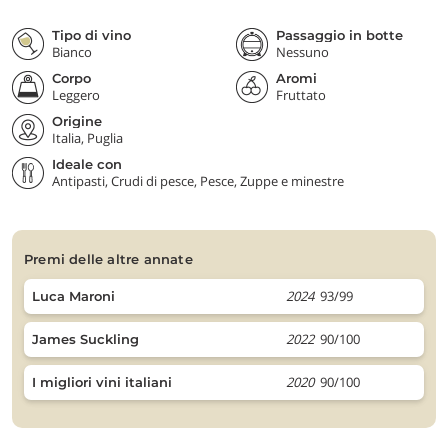
Tipo di vino
Passaggio in botte
Bianco
Nessuno
Corpo
Aromi
Leggero
Fruttato
Origine
Italia, Puglia
Ideale con
Antipasti, Crudi di pesce, Pesce, Zuppe e minestre
premi delle altre annate
2024
93/99
Luca Maroni
2022
90/100
James Suckling
2020
90/100
I migliori vini italiani