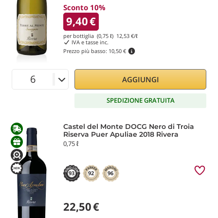
Sconto 10%
9,40
€
per bottiglia (0,75 ℓ)
12,53
€/ℓ
IVA e tasse inc.
Prezzo più basso:
10,50 €
AGGIUNGI
SPEDIZIONE GRATUITA
Castel del Monte DOCG Nero di Troia
Riserva Puer Apuliae 2018 Rivera
0,75 ℓ
93
92
96
22,50
€