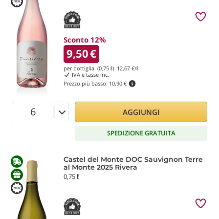
Sconto 12%
9,50
€
per bottiglia (0,75 ℓ)
12,67
€/ℓ
IVA e tasse inc.
Prezzo più basso:
10,90 €
AGGIUNGI
SPEDIZIONE GRATUITA
Castel del Monte DOC Sauvignon Terre
al Monte 2025 Rivera
0,75 ℓ