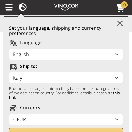
0
Set your language, shipping and currency
preferences
Castel del Monte
Language:
Chardonnay DOC
Preludio N° 1 2025
Ship to:
Rivera
RIVERA
Product prices adjust automatically based on the tax regulations
0,75 ℓ
of the destination country. For additional details, please visit
this
link
.
Currency: