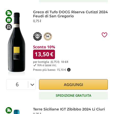
Greco di Tufo DOCG Riserva Cutizzi 2024
Feudi di San Gregorio
0,75 ℓ
93
94
Sconto 10%
13,50
€
per bottiglia (0,75 ℓ)
18
€/ℓ
IVA e tasse inc.
Prezzo più basso:
15,10 €
AGGIUNGI
SPEDIZIONE GRATUITA
Terre Siciliane IGT Zibibbo 2024 Li Ciuri
0,75 ℓ