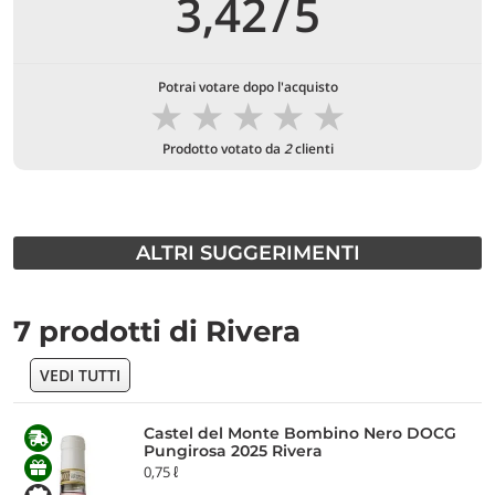
3,42
/
5
Potrai votare dopo l'acquisto
★
★
★
★
★
Prodotto votato da
2
clienti
ALTRI SUGGERIMENTI
7 prodotti di Rivera
VEDI TUTTI
Castel del Monte Bombino Nero DOCG
Pungirosa 2025 Rivera
0,75 ℓ