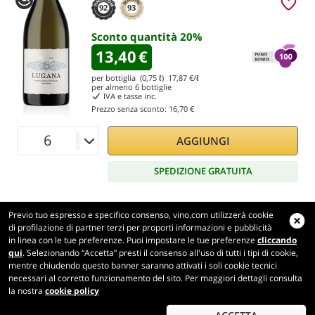
92
93
Sconto quantità
20
%
13,40
€
per bottiglia (0,75 ℓ)
17,87
€/ℓ
per almeno
6
bottiglie
IVA e tasse inc.
Prezzo senza sconto:
16,70 €
AGGIUNGI
SPEDIZIONE GRATUITA
Previo tuo espresso e specifico consenso, vino.com utilizzerà cookie
di profilazione di partner terzi per proporti informazioni e pubblicità
in linea con le tue preferenze. Puoi impostare le tue preferenze
cliccando
Vino.com
qui
. Selezionando “Accetta” presti il consenso all'uso di tutti i tipi di cookie,
Made with
in Tuscany
mentre chiudendo questo banner saranno attivati i soli cookie tecnici
Pagina elaborata in 309 ms
necessari al corretto funzionamento del sito. Per maggiori dettagli consulta
la nostra
cookie policy
production-front-1-1
Copyright © 2026 VINO.COM 3ND S.r.l.
P.IVA IT06031960484 REA FI 594577 Cap. Soc. 345.772,16 € i.v.