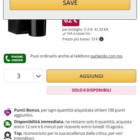
SAVE
Sconto 15%
62
€
per bottiglia (1,5 ℓ)
41,33
€/ℓ
IVA e tasse inc.
Prezzo più basso:
73 €
Puoi ordinarlo anche al telefono
parlando con noi
.
AGGIUNGI
SOLO 6 DISPONIBILI
Punti Bonus
, per ogni quantità acquistata ottieni 100 punti
aggiuntivi.
Disponibilità immediata
, ne restano solo 6 quantità, acquista
entro 12 ore e 6 minuti per riceverlo entro lunedì 10 agosto.
Top
, riconosciuto per la sua eccellenza dalla critica, per veri
intenditori.