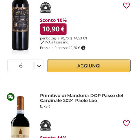
Sconto 10%
10,90
€
per bottiglia (0,75 ℓ)
14,53
€/ℓ
IVA e tasse inc.
Prezzo più basso:
12,20 €
AGGIUNGI
Primitivo di Manduria DOP Passo del
Cardinale 2024 Paolo Leo
0,75 ℓ
Sconto 14%