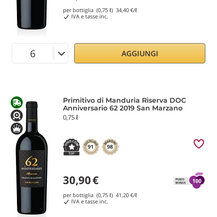
per bottiglia (0,75 ℓ)
34,40
€/ℓ
IVA e tasse inc.
AGGIUNGI
Primitivo di Manduria Riserva DOC
Anniversario 62 2019 San Marzano
0,75 ℓ
91
98
30,90
€
per bottiglia (0,75 ℓ)
41,20
€/ℓ
IVA e tasse inc.