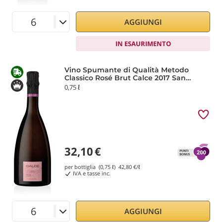
AGGIUNGI
IN ESAURIMENTO
Vino Spumante di Qualità Metodo
Classico Rosé Brut Calce 2017 San
Marzano
0,75 ℓ
32,10
€
per bottiglia (0,75 ℓ)
42,80
€/ℓ
IVA e tasse inc.
AGGIUNGI