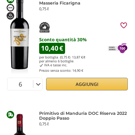
Masseria Ficarigna
0,75 ℓ
Sconto quantità
30
%
10,40
€
per bottiglia (0,75 ℓ)
13,87
€/ℓ
per almeno
6
bottiglie
IVA e tasse inc.
Prezzo senza sconto:
14,90 €
AGGIUNGI
Primitivo di Manduria DOC Riserva 2022
Doppio Passo
0,75 ℓ