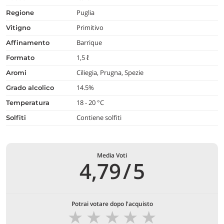
Puglia
regione
Primitivo
vitigno
Barrique
affinamento
1,5 ℓ
formato
Ciliegia, Prugna, Spezie
aromi
14.5%
grado alcolico
18 - 20 °C
temperatura
Contiene solfiti
Solfiti
Media Voti
4,79
/
5
Potrai votare dopo l'acquisto
★
★
★
★
★