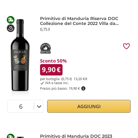
Primitivo di Manduria Riserva DOC
Collezione del Conte 2022 Villa da
Filicaja
0,75 ℓ
Sconto 50%
9,90
€
per bottiglia (0,75 ℓ)
13,20
€/ℓ
IVA e tasse inc.
Prezzo più basso:
19,90 €
AGGIUNGI
Primitivo di Manduria DOC 2023