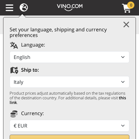
0
Set your language, shipping and currency
preferences
Primitivo di Manduria
Language:
DOP Sessantanni Old
Vines 2020 San
Ship to:
Marzano
SAN MARZANO
Product prices adjust automatically based on the tax regulations
Magnum 1,5 ℓ, Cassetta di legno
of the destination country. For additional details, please visit
this
link
.
Currency: