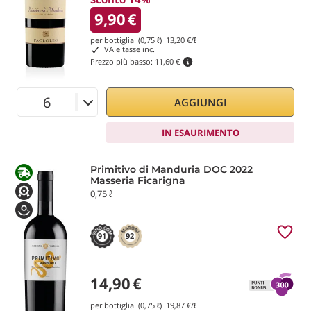
9,90
€
per bottiglia (0,75 ℓ)
13,20
€/ℓ
IVA e tasse inc.
Prezzo più basso:
11,60 €
AGGIUNGI
IN ESAURIMENTO
Primitivo di Manduria DOC 2022
Masseria Ficarigna
0,75 ℓ
91
92
14,90
€
per bottiglia (0,75 ℓ)
19,87
€/ℓ