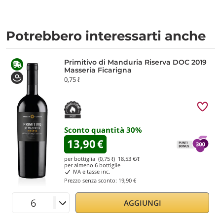
Potrebbero interessarti anche
Primitivo di Manduria Riserva DOC 2019
Masseria Ficarigna
0,75 ℓ
Sconto quantità
30
%
13,90
€
per bottiglia (0,75 ℓ)
18,53
€/ℓ
per almeno
6
bottiglie
IVA e tasse inc.
Prezzo senza sconto:
19,90 €
AGGIUNGI