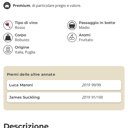
Premium
, di particolare pregio e valore.
Tipo di vino
Passaggio in botte
Rosso
Medio
Corpo
Aromi
Robusto
Fruttato
Origine
Italia, Puglia
premi delle altre annate
2019
99/99
Luca Maroni
2019
91/100
James Suckling
Descrizione