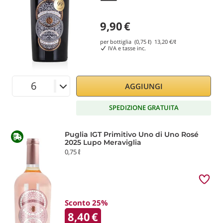
9,90
€
per bottiglia (0,75 ℓ)
13,20
€/ℓ
IVA e tasse inc.
AGGIUNGI
SPEDIZIONE GRATUITA
Puglia IGT Primitivo Uno di Uno Rosé
2025 Lupo Meraviglia
0,75 ℓ
Sconto 25%
8,40
€