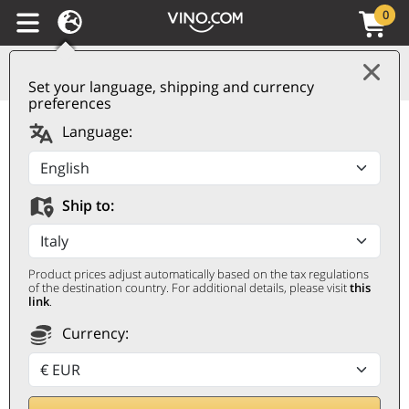
0
Set your language, shipping and currency
preferences
Puglia IGT Rosso Tre di
Language:
Tre limited edition 2023
Lupo Meraviglia
Ship to:
LUPO MERAVIGLIA
0,75 ℓ
Product prices adjust automatically based on the tax regulations
of the destination country. For additional details, please visit
this
link
.
Currency: