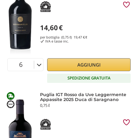
14,60
€
per bottiglia (0,75 ℓ)
19,47
€/ℓ
IVA e tasse inc.
AGGIUNGI
SPEDIZIONE GRATUITA
Puglia IGT Rosso da Uve Leggermente
Appassite 2025 Duca di Saragnano
0,75 ℓ