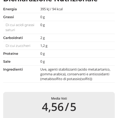
395 kJ / 94 kcal
Energia
0 g
Grassi
0 g
Di cui acidi grassi
saturi
2 g
Carboidrati
1,2 g
Di cui zuccheri
0 g
Proteine
0 g
Sale
Uve, agenti stabilizzanti (acido metatartarico,
Ingredienti
gomma arabica), conservanti e antiossidanti
(metabisolfito di potassio(solfiti))
Media Voti
4,56
/
5