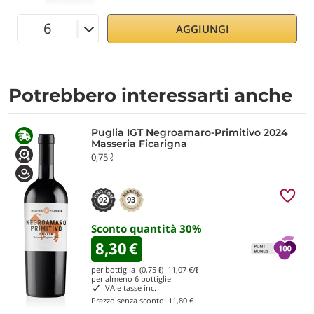
AGGIUNGI
Potrebbero interessarti anche
Puglia IGT Negroamaro-Primitivo 2024
Masseria Ficarigna
0,75 ℓ
92
93
Sconto quantità
30
%
8,30
€
per bottiglia (0,75 ℓ)
11,07
€/ℓ
per almeno
6
bottiglie
IVA e tasse inc.
Prezzo senza sconto:
11,80 €