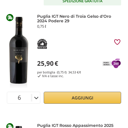
SPEDIZIONE GRATUITA
Puglia IGT Nero di Troia Gelso d'Oro
2024 Podere 29
0,75 ℓ
25,90
€
per bottiglia (0,75 ℓ)
34,53
€/ℓ
IVA e tasse inc.
AGGIUNGI
Puglia IGT Rosso Appassimento 2025