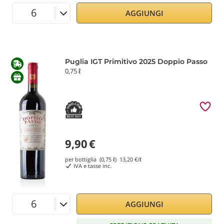
AGGIUNGI
Puglia IGT Primitivo 2025 Doppio Passo
0,75 ℓ
9,90
€
per bottiglia (0,75 ℓ)
13,20
€/ℓ
IVA e tasse inc.
AGGIUNGI