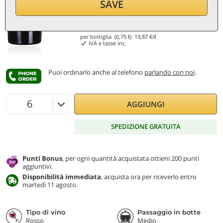
SAVE
14,90
€
per bottiglia (0,75 ℓ)
19,87
€/ℓ
IVA e tasse inc.
Puoi ordinarlo anche al telefono
parlando con noi
.
AGGIUNGI
SPEDIZIONE GRATUITA
Punti Bonus
, per ogni quantità acquistata ottieni 200 punti
aggiuntivi.
Disponibilità immediata
, acquista ora per riceverlo entro
martedì 11 agosto.
Tipo di vino
Passaggio in botte
Rosso
Medio