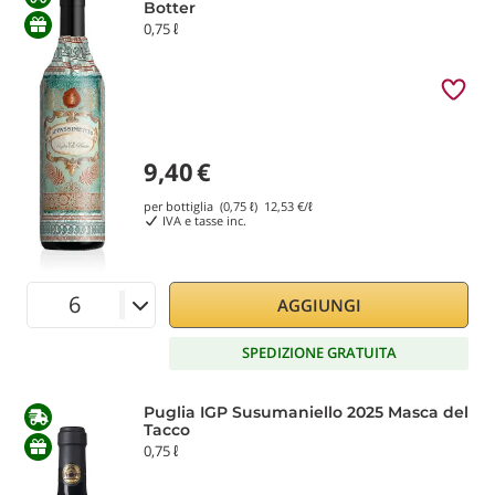
Botter
0,75 ℓ
9,40
€
per bottiglia (0,75 ℓ)
12,53
€/ℓ
IVA e tasse inc.
AGGIUNGI
SPEDIZIONE GRATUITA
Puglia IGP Susumaniello 2025 Masca del
Tacco
0,75 ℓ