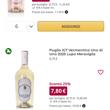
per bottiglia (0,75 ℓ)
11,20
€/ℓ
IVA e tasse inc.
Prezzo più basso:
11,20 €
AGGIUNGI
Puglia IGT Vermentino Uno di
Uno 2025 Lupo Meraviglia
0,75 ℓ
Sconto 25%
7,80
€
per bottiglia (0,75 ℓ)
10,40
€/ℓ
IVA e tasse inc.
Prezzo più basso:
10,50 €