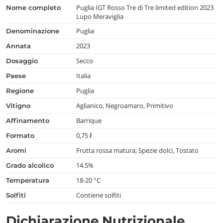
Puglia IGT Rosso Tre di Tre limited edition 2023
nome completo
Lupo Meraviglia
Puglia
denominazione
2023
annata
Secco
dosaggio
Italia
paese
Puglia
regione
Aglianico, Negroamaro, Primitivo
vitigno
Barrique
affinamento
0,75 ℓ
formato
Frutta rossa matura, Spezie dolci, Tostato
aromi
14.5%
grado alcolico
18-20 °C
temperatura
Contiene solfiti
Solfiti
Dichiarazione Nutrizionale