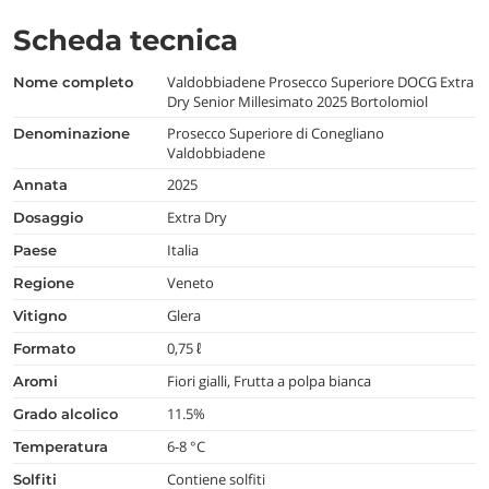
Scheda tecnica
Valdobbiadene Prosecco Superiore DOCG Extra
nome completo
Dry Senior Millesimato 2025 Bortolomiol
Prosecco Superiore di Conegliano
denominazione
Valdobbiadene
2025
annata
Extra Dry
dosaggio
Italia
paese
Veneto
regione
Glera
vitigno
0,75 ℓ
formato
Fiori gialli, Frutta a polpa bianca
aromi
11.5%
grado alcolico
6-8 °C
temperatura
Contiene solfiti
Solfiti