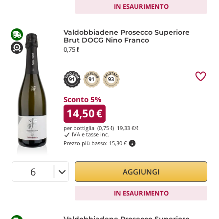
IN ESAURIMENTO
Valdobbiadene Prosecco Superiore
Brut DOCG Nino Franco
0,75 ℓ
91
91
93
Sconto 5%
14,50
€
per bottiglia (0,75 ℓ)
19,33
€/ℓ
IVA e tasse inc.
Prezzo più basso:
15,30 €
AGGIUNGI
IN ESAURIMENTO