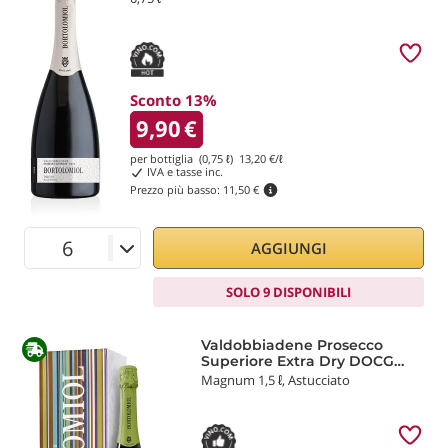
Sconto 13%
9,90
€
per bottiglia (0,75 ℓ)
13,20
€/ℓ
IVA e tasse inc.
Prezzo più basso:
11,50 €
AGGIUNGI
SOLO 9 DISPONIBILI
Valdobbiadene Prosecco
Superiore Extra Dry DOCG
Senior 2024 Bortolomiol
Magnum 1,5 ℓ, Astucciato