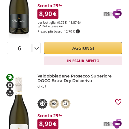
Sconto 29%
8,90
€
per bottiglia (0,75 ℓ)
11,87
€/ℓ
IVA e tasse inc.
Prezzo più basso:
12,70 €
AGGIUNGI
IN ESAURIMENTO
Valdobbiadene Prosecco Superiore
DOCG Extra Dry Dolceriva
0,75 ℓ
91
90
93
Sconto 29%
8,90
€