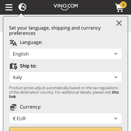
0
Set your language, shipping and currency
preferences
Valdobbiadene
Language:
Prosecco Superiore
DOCG Extra Dry Senior
Ship to:
Millesimato 2025
Bortolomiol
Product prices adjust automatically based on the tax regulations
BORTOLOMIOL
of the destination country. For additional details, please visit
this
link
.
0,75 ℓ
Currency: