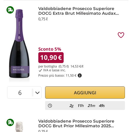
Valdobbiadene Prosecco Superiore
DOCG Extra Brut Millesimato Audax
2025 Bortolomiol
0,75 ℓ
Sconto 5%
10,90
€
per bottiglia (0,75 ℓ)
14,53
€/ℓ
IVA e tasse inc.
Prezzo più basso:
11,50 €
AGGIUNGI
2
11
21
49
g
h
m
s
Valdobbiadene Prosecco Superiore
DOCG Brut Prior Millesimato 2025
Bortolomiol
0,75 ℓ