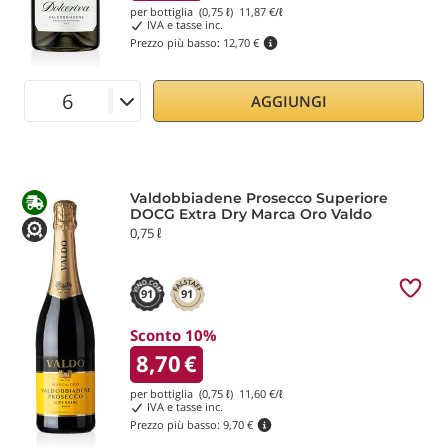
per bottiglia (0,75 ℓ)
11,87
€/ℓ
IVA e tasse inc.
Prezzo più basso:
12,70 €
AGGIUNGI
Valdobbiadene Prosecco Superiore
DOCG Extra Dry Marca Oro Valdo
0,75 ℓ
91
91
Sconto 10%
8,70
€
per bottiglia (0,75 ℓ)
11,60
€/ℓ
IVA e tasse inc.
Prezzo più basso:
9,70 €