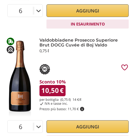
AGGIUNGI
IN ESAURIMENTO
Valdobbiadene Prosecco Superiore
Brut DOCG Cuvée di Boj Valdo
0,75 ℓ
90
Sconto 10%
10,50
€
per bottiglia (0,75 ℓ)
14
€/ℓ
IVA e tasse inc.
Prezzo più basso:
11,70 €
AGGIUNGI