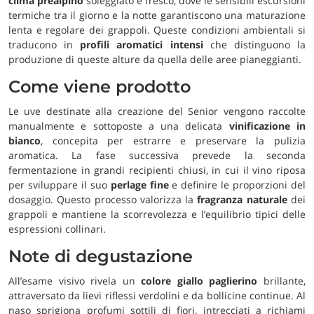
clima prealpino
soleggiato e fresco, dove le sensibili escursioni
termiche tra il giorno e la notte garantiscono una maturazione
lenta e regolare dei grappoli. Queste condizioni ambientali si
traducono in
profili aromatici intensi
che distinguono la
produzione di queste alture da quella delle aree pianeggianti.
Come viene prodotto
Le uve destinate alla creazione del Senior vengono raccolte
manualmente e sottoposte a una delicata
vinificazione in
bianco
, concepita per estrarre e preservare la pulizia
aromatica. La fase successiva prevede la seconda
fermentazione in grandi recipienti chiusi, in cui il vino riposa
per sviluppare il suo
perlage fine
e definire le proporzioni del
dosaggio. Questo processo valorizza la
fragranza naturale
dei
grappoli e mantiene la scorrevolezza e l’equilibrio tipici delle
espressioni collinari.
Note di degustazione
All’esame visivo rivela un
colore giallo paglierino
brillante,
attraversato da lievi riflessi verdolini e da bollicine continue. Al
naso sprigiona profumi sottili di fiori, intrecciati a richiami