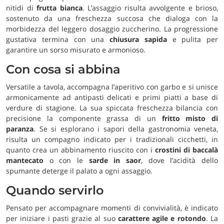
nitidi di
frutta bianca
. L’assaggio risulta avvolgente e brioso,
sostenuto da una freschezza succosa che dialoga con la
morbidezza del leggero dosaggio zuccherino. La progressione
gustativa termina con una
chiusura sapida
e pulita per
garantire un sorso misurato e armonioso.
Con cosa si abbina
Versatile a tavola, accompagna l’aperitivo con garbo e si unisce
armonicamente ad antipasti delicati e primi piatti a base di
verdure di stagione. La sua spiccata freschezza bilancia con
precisione la componente grassa di un
fritto misto di
paranza
. Se si esplorano i sapori della gastronomia veneta,
risulta un compagno indicato per i tradizionali cicchetti, in
quanto crea un abbinamento riuscito con i
crostini di baccalà
mantecato
o con le
sarde in saor
, dove l’acidità dello
spumante deterge il palato a ogni assaggio.
Quando servirlo
Pensato per accompagnare momenti di convivialità, è indicato
per iniziare i pasti grazie al suo
carattere agile e rotondo
. La