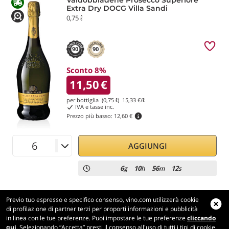
Valdobbiadene Prosecco Superiore
Extra Dry DOCG Villa Sandi
0,75 ℓ
90
90
Sconto 8%
11,50
€
per bottiglia (0,75 ℓ)
15,33
€/ℓ
IVA e tasse inc.
Prezzo più basso:
12,60 €
AGGIUNGI
6
10
56
12
g
h
m
s
Previo tuo espresso e specifico consenso, vino.com utilizzerà cookie
di profilazione di partner terzi per proporti informazioni e pubblicità
in linea con le tue preferenze. Puoi impostare le tue preferenze
cliccando
Vino.com
qui
. Selezionando “Accetta” presti il consenso all'uso di tutti i tipi di cookie,