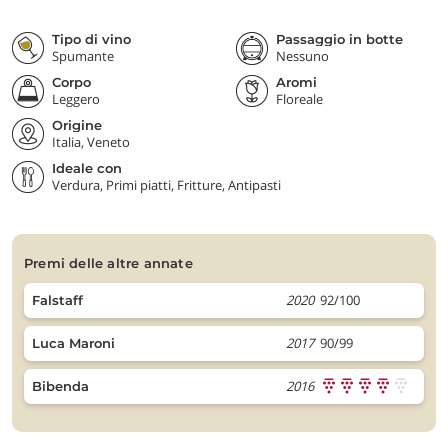
Tipo di vino
Passaggio in botte
Spumante
Nessuno
Corpo
Aromi
Leggero
Floreale
Origine
Italia, Veneto
Ideale con
Verdura, Primi piatti, Fritture, Antipasti
premi delle altre annate
2020
92/100
Falstaff
2017
90/99
Luca Maroni
2016
Bibenda