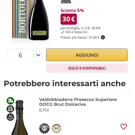
Sconto 5%
30
€
per bottiglia (1,5 ℓ)
20
€/ℓ
IVA e tasse inc.
Prezzo più basso:
31,60 €
AGGIUNGI
SOLO 9 DISPONIBILI
Potrebbero interessarti anche
Valdobbiadene Prosecco Superiore
DOCG Brut Dolceriva
0,75 ℓ
92
93