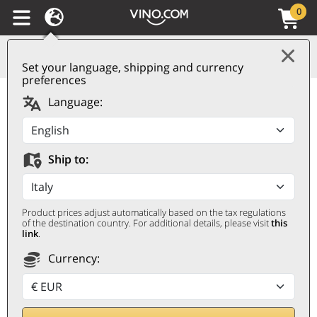
0
Set your language, shipping and currency
preferences
Valdobbiadene
Language:
Prosecco Superiore
DOCG Extra Dry Senior
Ship to:
Millesimato 2025
Bortolomiol
Product prices adjust automatically based on the tax regulations
BORTOLOMIOL
of the destination country. For additional details, please visit
this
link
.
0,75 ℓ
Currency: