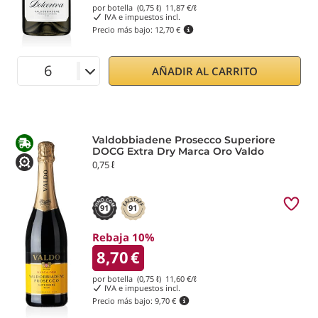
por botella (0,75 ℓ)
11,87
€/ℓ
IVA e impuestos incl.
Precio más bajo:
12,70 €
AÑADIR AL CARRITO
Valdobbiadene Prosecco Superiore
DOCG Extra Dry Marca Oro Valdo
0,75 ℓ
91
91
Rebaja 10%
8,70
€
por botella (0,75 ℓ)
11,60
€/ℓ
IVA e impuestos incl.
Precio más bajo:
9,70 €