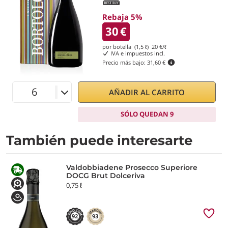
Rebaja 5%
30
€
por botella (1,5 ℓ)
20
€/ℓ
IVA e impuestos incl.
Precio más bajo:
31,60 €
AÑADIR AL CARRITO
SÓLO QUEDAN 9
También puede interesarte
Valdobbiadene Prosecco Superiore
DOCG Brut Dolceriva
0,75 ℓ
92
93