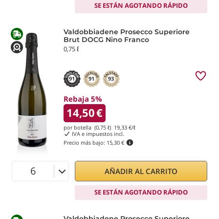
SE ESTÁN AGOTANDO RÁPIDO
Valdobbiadene Prosecco Superiore
Brut DOCG Nino Franco
0,75 ℓ
91
91
93
Rebaja 5%
14,50
€
por botella (0,75 ℓ)
19,33
€/ℓ
IVA e impuestos incl.
Precio más bajo:
15,30 €
AÑADIR AL CARRITO
SE ESTÁN AGOTANDO RÁPIDO
Valdobbiadene Prosecco Superiore