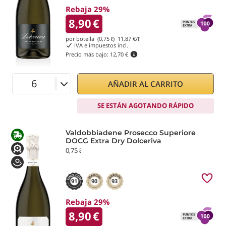
Rebaja 29%
8,90
€
por botella (0,75 ℓ)
11,87
€/ℓ
IVA e impuestos incl.
Precio más bajo:
12,70 €
AÑADIR AL CARRITO
SE ESTÁN AGOTANDO RÁPIDO
Valdobbiadene Prosecco Superiore
DOCG Extra Dry Dolceriva
0,75 ℓ
91
90
93
Rebaja 29%
8,90
€