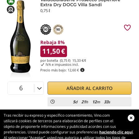
Extra Dry DOCG Villa Sandi
0,75 ℓ
90
90
Rebaja 8%
11,50
€
por botella (0,75 ℓ)
15,33
€/ℓ
IVA e impuestos incl.
Precio más bajo:
12,60 €
AÑADIR AL CARRITO
5
21
12
33
d
h
m
s
Tras recibir su expreso y específico consentimiento, Vino.com
utilizará cookies de terceros para elaboración de perfiles con el
objeto de proponerle informaciones y publicidad acordes con sus
preferencias. Usted puede configurar sus preferencias
haciendo clic aquí
.
Vino.com
Al seleccionar “Aceptar”, usted nos autoriza a utilizar todos los tipos de