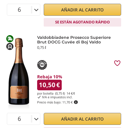
AÑADIR AL CARRITO
SE ESTÁN AGOTANDO RÁPIDO
Valdobbiadene Prosecco Superiore
Brut DOCG Cuvée di Boj Valdo
0,75 ℓ
90
Rebaja 10%
10,50
€
por botella (0,75 ℓ)
14
€/ℓ
IVA e impuestos incl.
Precio más bajo:
11,70 €
AÑADIR AL CARRITO