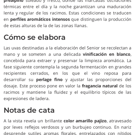
prealpino
soleado y fresco, donde las marcadas oscilaciones
térmicas entre el día y la noche garantizan una maduración
lenta y regular de los racimos. Estas condiciones se traducen
en
perfiles aromáticos intensos
que distinguen la producción
de estas alturas de la de las zonas llanas.
Cómo se elabora
Las uvas destinadas a la elaboración del Senior se recolectan a
mano y se someten a una delicada
vinificación en blanco
,
concebida para extraer y preservar la limpieza aromática. La
fase siguiente contempla la segunda fermentación en grandes
recipientes cerrados, en los que el vino reposa para
desarrollar su
perlage fino
y ajustar las proporciones del
dosaje. Este proceso pone en valor la
fragancia natural
de los
racimos y mantiene la fluidez y el equilibrio típicos de las
expresiones de ladera.
Notas de cata
A la vista revela un brillante
color amarillo pajizo
, atravesado
por leves reflejos verdosos y un burbujeo continuo. En nariz
desprende sutiles aromas florales, entrelazados con nítidos