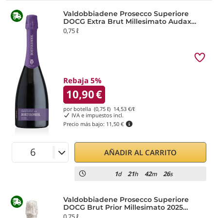
Valdobbiadene Prosecco Superiore
DOCG Extra Brut Millesimato Audax
2025 Bortolomiol
0,75 ℓ
Rebaja 5%
10,90
€
por botella (0,75 ℓ)
14,53
€/ℓ
IVA e impuestos incl.
Precio más bajo:
11,50 €
AÑADIR AL CARRITO
1
21
42
26
d
h
m
s
Valdobbiadene Prosecco Superiore
DOCG Brut Prior Millesimato 2025
Bortolomiol
0,75 ℓ