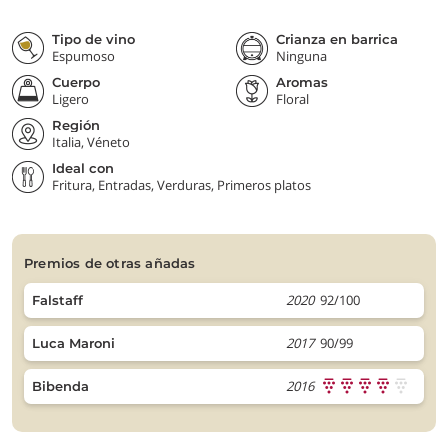
Tipo de vino
Crianza en barrica
Espumoso
Ninguna
Cuerpo
Aromas
Ligero
Floral
Región
Italia, Véneto
Ideal con
Fritura, Entradas, Verduras, Primeros platos
premios de otras añadas
2020
92/100
Falstaff
2017
90/99
Luca Maroni
2016
Bibenda