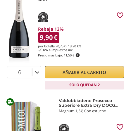
Rebaja 13%
9,90
€
por botella (0,75 ℓ)
13,20
€/ℓ
IVA e impuestos incl.
Precio más bajo:
11,50 €
AÑADIR AL CARRITO
SÓLO QUEDAN 2
Valdobbiadene Prosecco
Superiore Extra Dry DOCG
Senior 2024 Bortolomiol
Magnum 1,5 ℓ, Con estuche