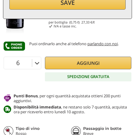
SAVE
20,50
€
per bottiglia (0,75 ℓ)
27,33
€/ℓ
IVA e tasse inc.
Puoi ordinarlo anche al telefono
parlando con noi
.
AGGIUNGI
SPEDIZIONE GRATUITA
Punti Bonus
, per ogni quantità acquistata ottieni 200 punti
aggiuntivi.
Disponibilità immediata
, ne restano solo 7 quantità, acquista
ora per riceverlo entro lunedì 10 agosto.
Tipo di vino
Passaggio in botte
Rosso
Breve