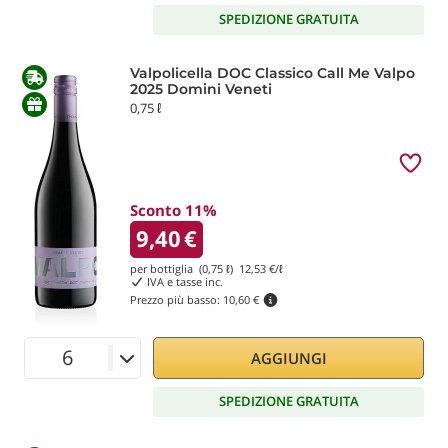
SPEDIZIONE GRATUITA
Valpolicella DOC Classico Call Me Valpo
2025 Domini Veneti
0,75 ℓ
Sconto 11%
9,40
€
per bottiglia (0,75 ℓ)
12,53
€/ℓ
IVA e tasse inc.
Prezzo più basso:
10,60 €
AGGIUNGI
SPEDIZIONE GRATUITA