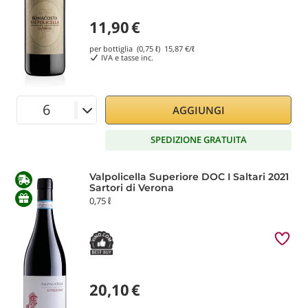
11,90
€
per bottiglia (0,75 ℓ)
15,87
€/ℓ
IVA e tasse inc.
AGGIUNGI
SPEDIZIONE GRATUITA
Valpolicella Superiore DOC I Saltari 2021
Sartori di Verona
0,75 ℓ
20,10
€