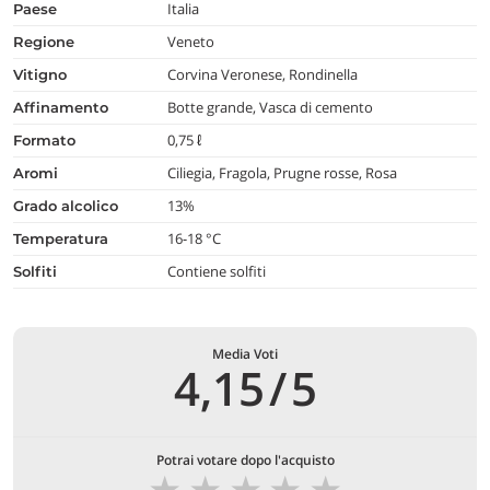
Italia
paese
Veneto
regione
Corvina Veronese, Rondinella
vitigno
Botte grande, Vasca di cemento
affinamento
0,75 ℓ
formato
Ciliegia, Fragola, Prugne rosse, Rosa
aromi
13%
grado alcolico
16-18 °C
temperatura
Contiene solfiti
Solfiti
Media Voti
4,15
/
5
Potrai votare dopo l'acquisto
★
★
★
★
★