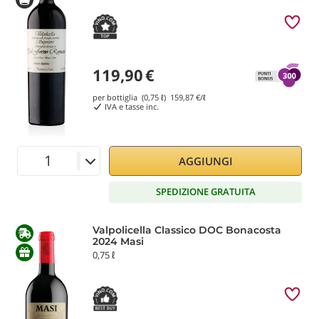
119,90
€
per bottiglia (0,75 ℓ)
159,87
€/ℓ
IVA e tasse inc.
AGGIUNGI
SPEDIZIONE GRATUITA
Valpolicella Classico DOC Bonacosta
2024 Masi
0,75 ℓ