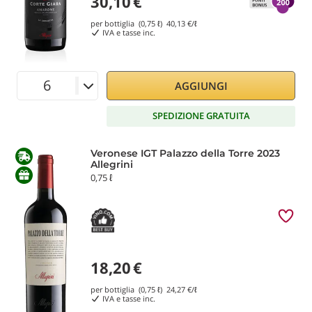
30,10
€
per bottiglia (0,75 ℓ)
40,13
€/ℓ
IVA e tasse inc.
AGGIUNGI
SPEDIZIONE GRATUITA
Veronese IGT Palazzo della Torre 2023
Allegrini
0,75 ℓ
18,20
€
per bottiglia (0,75 ℓ)
24,27
€/ℓ
IVA e tasse inc.