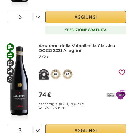
AGGIUNGI
SPEDIZIONE GRATUITA
Amarone della Valpolicella Classico
DOCG 2021 Allegrini
0,75 ℓ
93
94
74
€
per bottiglia (0,75 ℓ)
98,67
€/ℓ
IVA e tasse inc.
AGGIUNGI