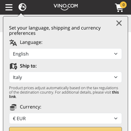
0
Set your language, shipping and currency
preferences
Valpolicella Classico
Language:
Superiore DOC 2024
Allegrini
Ship to:
ALLEGRINI
0,75 ℓ
Product prices adjust automatically based on the tax regulations
of the destination country. For additional details, please visit
this
link
.
Currency: