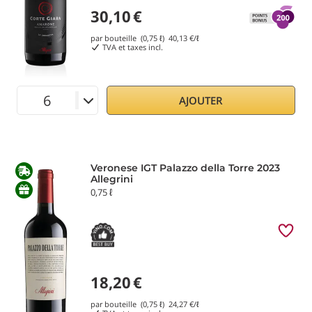
30,10
€
par bouteille (0,75 ℓ)
40,13
€/ℓ
TVA et taxes incl.
AJOUTER
Veronese IGT Palazzo della Torre 2023
Allegrini
0,75 ℓ
18,20
€
par bouteille (0,75 ℓ)
24,27
€/ℓ