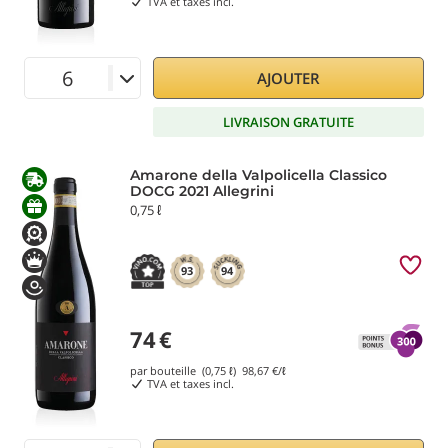
TVA et taxes incl.
AJOUTER
LIVRAISON GRATUITE
Amarone della Valpolicella Classico
DOCG 2021 Allegrini
0,75 ℓ
93
94
74
€
par bouteille (0,75 ℓ)
98,67
€/ℓ
TVA et taxes incl.