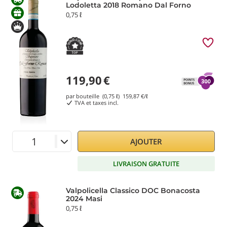
Lodoletta 2018 Romano Dal Forno
0,75 ℓ
119,90
€
par bouteille (0,75 ℓ)
159,87
€/ℓ
TVA et taxes incl.
AJOUTER
LIVRAISON GRATUITE
Valpolicella Classico DOC Bonacosta
2024 Masi
0,75 ℓ