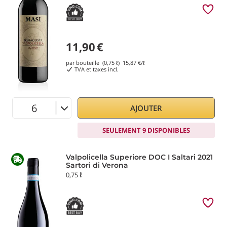
11,90
€
par bouteille (0,75 ℓ)
15,87
€/ℓ
TVA et taxes incl.
AJOUTER
SEULEMENT 9 DISPONIBLES
Valpolicella Superiore DOC I Saltari 2021
Sartori di Verona
0,75 ℓ