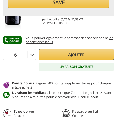
SAVE
20,50
€
par bouteille (0,75 ℓ)
27,33
€/ℓ
TVA et taxes incl.
Vous pouvez également le commander par téléphone
en
parlant avec nous
.
AJOUTER
LIVRAISON GRATUITE
Points Bonus
, gagnez 200 points supplémentaires pour chaque
article acheté.
Livraison immédiate
, il ne reste que 7 quantités, achetez avant
5 heures et 4 minutes pour le recevoir d'ici lundi 10 août.
Type de vin
Passage en fût
Rouge
Courte