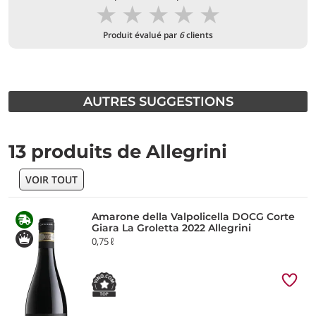
★
★
★
★
★
Produit évalué par
6
clients
AUTRES SUGGESTIONS
13 produits de Allegrini
VOIR TOUT
Amarone della Valpolicella DOCG Corte
Giara La Groletta 2022 Allegrini
0,75 ℓ