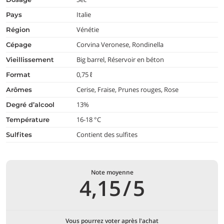
Italie
pays
Vénétie
région
Corvina Veronese, Rondinella
cépage
Big barrel, Réservoir en béton
vieillissement
0,75 ℓ
format
Cerise, Fraise, Prunes rouges, Rose
arômes
13%
degré d’alcool
16-18 °C
température
Contient des sulfites
Sulfites
Note moyenne
4,15
/
5
Vous pourrez voter après l'achat