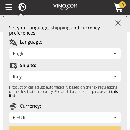
0
Set your language, shipping and currency
preferences
Valpolicella Classico
Language:
Superiore DOC 2024
Allegrini
Ship to:
ALLEGRINI
0,75 ℓ
Product prices adjust automatically based on the tax regulations
of the destination country. For additional details, please visit
this
link
.
Currency: