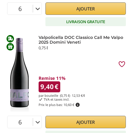
AJOUTER
LIVRAISON GRATUITE
Valpolicella DOC Classico Call Me Valpo
2025 Domini Veneti
0,75 ℓ
Remise 11%
9,40
€
par bouteille (0,75 ℓ)
12,53
€/ℓ
TVA et taxes incl.
Prix le plus bas:
10,60 €
AJOUTER