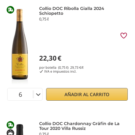
Collio DOC Ribolla Gialla 2024
Schiopetto
0,75 ℓ
22,30
€
por botella (0,75 ℓ)
29,73
€/ℓ
IVA e impuestos incl.
AÑADIR AL CARRITO
Collio DOC Chardonnay Gräfin de La
Tour 2020 Villa Russiz
0,75 ℓ