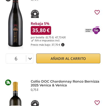
Rebaja 5%
35,80
€
por botella (0,75 ℓ)
47,73
€/ℓ
IVA e impuestos incl.
Precio más bajo:
37,70 €
AÑADIR AL CARRITO
Collio DOC Chardonnay Ronco Bernizza
2025 Venica & Venica
0,75 ℓ