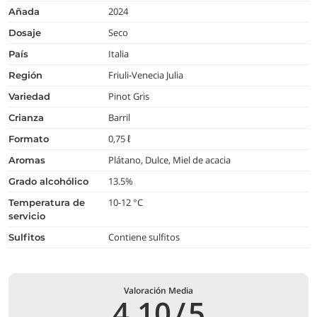
2024
añada
Seco
dosaje
Italia
país
Friuli-Venecia Julia
región
Pinot Gris
variedad
Barril
crianza
0,75 ℓ
formato
Plátano, Dulce, Miel de acacia
aromas
13.5%
grado alcohólico
10-12 °C
temperatura de
servicio
Contiene sulfitos
Sulfitos
Valoración Media
4,10
/
5