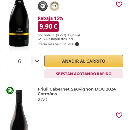
93
93
Rebaja 15%
9,90
€
por botella (0,75 ℓ)
13,20
€/ℓ
IVA e impuestos incl.
Precio más bajo:
11,70 €
AÑADIR AL CARRITO
SE ESTÁN AGOTANDO RÁPIDO
Friuli Cabernet Sauvignon DOC 2024
Cormòns
0,75 ℓ