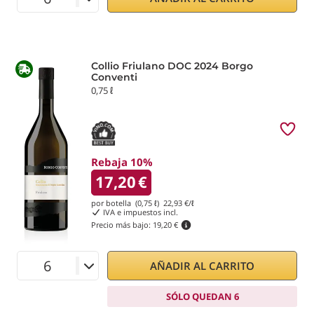
Collio Friulano DOC 2024 Borgo
Conventi
0,75 ℓ
Rebaja 10%
17,20
€
por botella (0,75 ℓ)
22,93
€/ℓ
IVA e impuestos incl.
Precio más bajo:
19,20 €
AÑADIR AL CARRITO
SÓLO QUEDAN 6