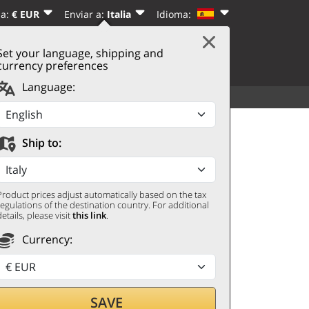
sa:
€ EUR
Enviar a:
Italia
Idioma:
|
REGÍSTRATE
Set your language, shipping and
CARRITO
(0)
currency preferences
Language:
VER TODO
OTROS
en 2024 Günther Schlink
Ship to:
Product prices adjust automatically based on the tax
regulations of the destination country. For additional
details, please visit
this link
.
Currency:
SAVE