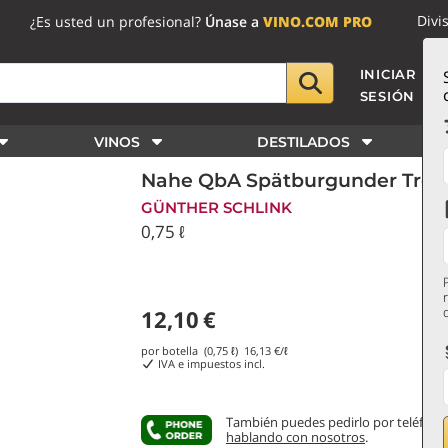
Divi
¿Es usted un profesional?
Únase a
VINO.COM PRO
INICIAR
SESIÓN
VINOS
DESTILADOS
Nahe QbA Spätburgunder Trock
GÜNTHER SCHLINK
0,75 ℓ
12,10
€
por botella (0,75 ℓ)
16,13
€/ℓ
IVA e impuestos incl.
También puedes pedirlo por teléfono
hablando con nosotros
.