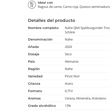
Ideal con
Ragout de carne, Carne roja, Quesos semimaduro
Detalles del producto
Nahe QbA Spätburgunder Troc
nombre completo
Schlink
Nahe
denominación
2024
añada
Seco
dosaje
Alemania
país
Nahe
región
Pinot Noir
variedad
Acero
crianza
0,75 ℓ
formato
Cereza, Almendra, Arándano
aromas
13%
grado alcohólico