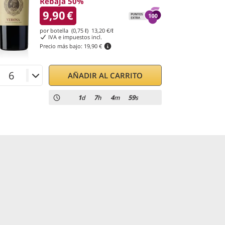
Rebaja 50%
9,90
€
por botella (0,75 ℓ)
13,20
€/ℓ
IVA e impuestos incl.
Precio más bajo:
19,90 €
AÑADIR AL CARRITO
1
7
4
58
d
h
m
s