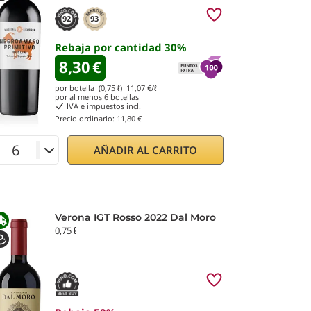
92
93
Rebaja por cantidad
30
%
8,30
€
por botella (0,75 ℓ)
11,07
€/ℓ
por al menos
6
botellas
IVA e impuestos incl.
Precio ordinario:
11,80 €
AÑADIR AL CARRITO
Verona IGT Rosso 2022 Dal Moro
0,75 ℓ