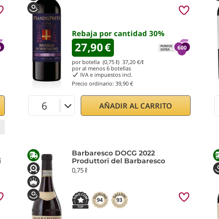
Rebaja por cantidad
30
%
27,90
€
por botella (0,75 ℓ)
37,20
€/ℓ
por al menos
6
botellas
IVA e impuestos incl.
Precio ordinario:
39,90 €
AÑADIR AL CARRITO
Barbaresco DOCG 2022
i
Produttori del Barbaresco
0,75 ℓ
94
93