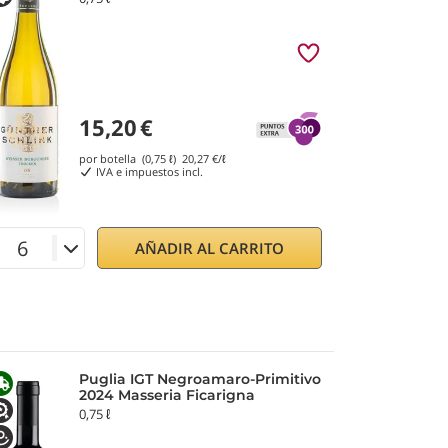
15,20
€
por botella (0,75 ℓ)
20,27
€/ℓ
IVA e impuestos incl.
AÑADIR AL CARRITO
Puglia IGT Negroamaro-Primitivo
2024 Masseria Ficarigna
0,75 ℓ