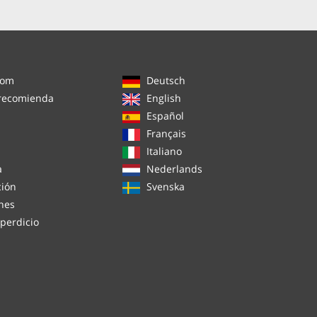
com
Deutsch
 recomienda
English
Español
s
Français
Italiano
a
Nederlands
ción
Svenska
nes
perdicio