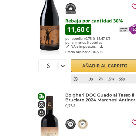
Rebaja por cantidad
30
%
11,60
€
por botella (0,75 ℓ)
15,47
€/ℓ
por al menos
6
botellas
IVA e impuestos incl.
Precio ordinario:
16,50 €
AÑADIR AL CARRITO
3
7
5
58
d
h
m
s
Bolgheri DOC Guado al Tasso Il
Bruciato 2024 Marchesi Antinor
0,75 ℓ
97
90