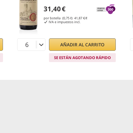
31,40
€
por botella (0,75 ℓ)
41,87
€/ℓ
IVA e impuestos incl.
AÑADIR AL CARRITO
SE ESTÁN AGOTANDO RÁPIDO