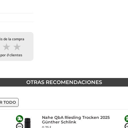
és de la compra
★
★
★
 por
0
clientes
OTRAS RECOMENDACIONES
R TODO
Nahe QbA Riesling Trocken 2025
Günther Schlink
0,75 ℓ