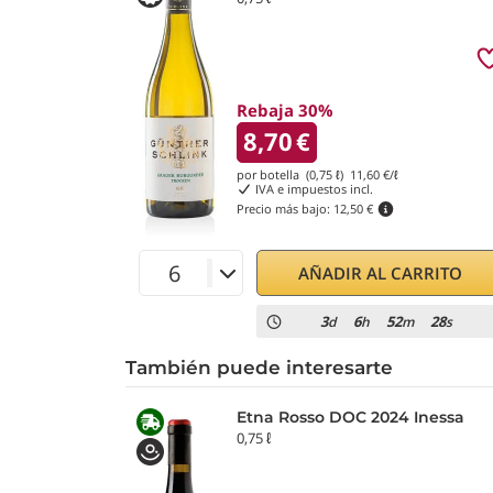
Rebaja 30%
8,70
€
por botella (0,75 ℓ)
11,60
€/ℓ
IVA e impuestos incl.
Precio más bajo:
12,50 €
AÑADIR AL CARRITO
3
6
52
27
d
h
m
s
También puede interesarte
Etna Rosso DOC 2024 Inessa
0,75 ℓ