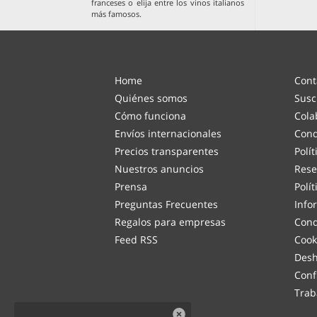
franceses
o elija entre los
vinos italianos
más famosos
.
Home
Cont
Quiénes somos
Susc
Cómo funciona
Cola
Envíos internacionales
Cond
Precios transparentes
Polí
Nuestros anuncios
Rese
Prensa
Polí
Preguntas Frecuentes
Info
Regalos para empresas
Cond
Feed RSS
Cook
Desh
Conf
Trab