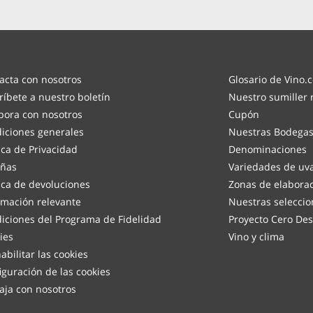
acta con nosotros
Glosario de Vino.
ríbete a nuestro boletín
Nuestro sumiller
bora con nosotros
Cupón
iciones generales
Nuestras Bodega
tica de Privacidad
Denominaciones
ñas
Variedades de uv
tica de devoluciones
Zonas de elabora
rmación relevante
Nuestras seleccio
iciones del Programa de Fidelidad
Proyecto Cero Des
ies
Vino y clima
abilitar las cookies
iguración de las cookies
aja con nosotros