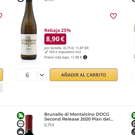
Rebaja 25%
8,90
€
por botella (0,75 ℓ)
11,87
€/ℓ
IVA e impuestos incl.
Precio más bajo:
11,90 €
AÑADIR AL CARRITO
Brunello di Montalcino DOCG
Second Release 2020 Pian del
Prete
0,75 ℓ