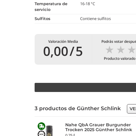
16-18 °C
temperatura de
servicio
Contiene sulfitos
Sulfitos
Valoración Media
Podrás votar despu
★
★
0,00
/
5
Producto valorado
3 productos de Günther Schlink
VE
Nahe QbA Grauer Burgunder
Trocken 2025 Günther Schlink
0,75 ℓ