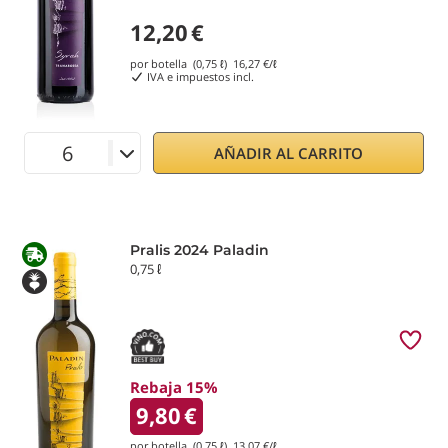
12,20
€
por botella (0,75 ℓ)
16,27
€/ℓ
IVA e impuestos incl.
AÑADIR AL CARRITO
Pralis 2024 Paladin
0,75 ℓ
Rebaja 15%
9,80
€
por botella (0,75 ℓ)
13,07
€/ℓ