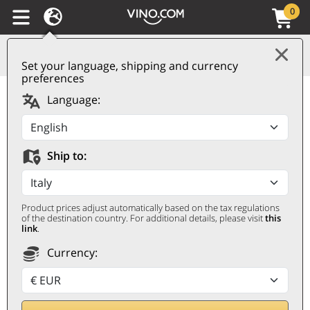
0
Set your language, shipping and currency
preferences
Syrah 2021 Paladin
Language:
PALADIN
Magnum 1,5 ℓ
Ship to:
Product prices adjust automatically based on the tax regulations
of the destination country. For additional details, please visit
this
link
.
Currency:
39,20
€