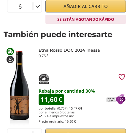
AÑADIR AL CARRITO
SE ESTÁN AGOTANDO RÁPIDO
También puede interesarte
Etna Rosso DOC 2024 Inessa
0,75 ℓ
Rebaja por cantidad
30
%
11,60
€
por botella (0,75 ℓ)
15,47
€/ℓ
por al menos
6
botellas
IVA e impuestos incl.
Precio ordinario:
16,50 €