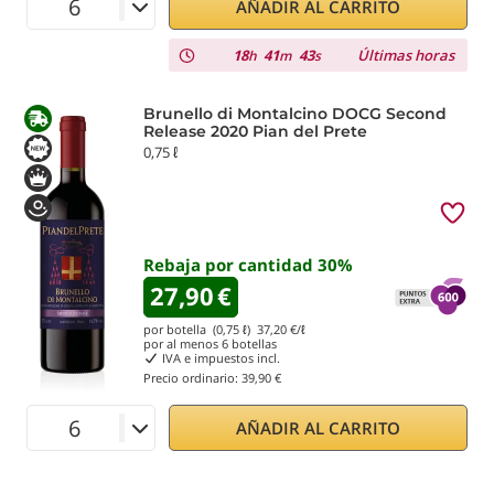
AÑADIR AL CARRITO
18
41
42
Últimas horas
h
m
s
Brunello di Montalcino DOCG Second
Release 2020 Pian del Prete
0,75 ℓ
Rebaja por cantidad
30
%
27,90
€
por botella (0,75 ℓ)
37,20
€/ℓ
por al menos
6
botellas
IVA e impuestos incl.
Precio ordinario:
39,90 €
AÑADIR AL CARRITO