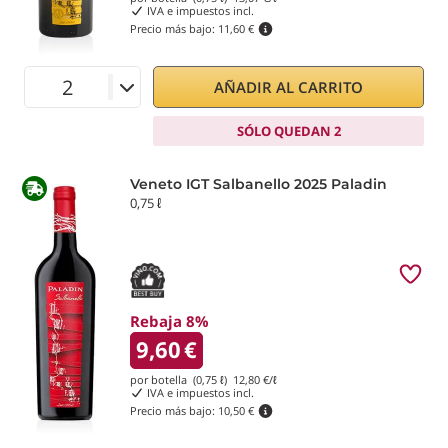
IVA e impuestos incl.
Precio más bajo:
11,60 €
AÑADIR AL CARRITO
SÓLO QUEDAN 2
Veneto IGT Salbanello 2025 Paladin
0,75 ℓ
Rebaja 8%
9,60
€
por botella (0,75 ℓ)
12,80
€/ℓ
IVA e impuestos incl.
Precio más bajo:
10,50 €