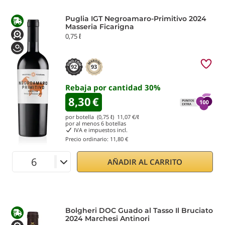
Puglia IGT Negroamaro-Primitivo 2024
Masseria Ficarigna
0,75 ℓ
92
93
Rebaja por cantidad
30
%
8,30
€
por botella (0,75 ℓ)
11,07
€/ℓ
por al menos
6
botellas
IVA e impuestos incl.
Precio ordinario:
11,80 €
AÑADIR AL CARRITO
Bolgheri DOC Guado al Tasso Il Bruciato
2024 Marchesi Antinori