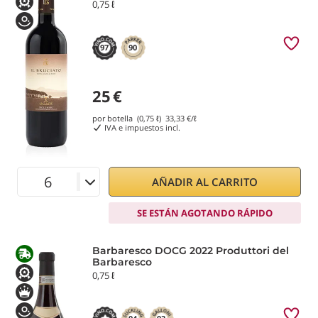
0,75 ℓ
97
90
25
€
por botella (0,75 ℓ)
33,33
€/ℓ
IVA e impuestos incl.
AÑADIR AL CARRITO
SE ESTÁN AGOTANDO RÁPIDO
Barbaresco DOCG 2022 Produttori del
Barbaresco
0,75 ℓ