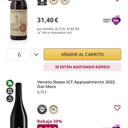
94
93
31,40
€
por botella (0,75 ℓ)
41,87
€/ℓ
IVA e impuestos incl.
AÑADIR AL CARRITO
SE ESTÁN AGOTANDO RÁPIDO
Veneto Rosso IGT Appassimento 2022
Dal Moro
0,75 ℓ
94
95
Rebaja 30%