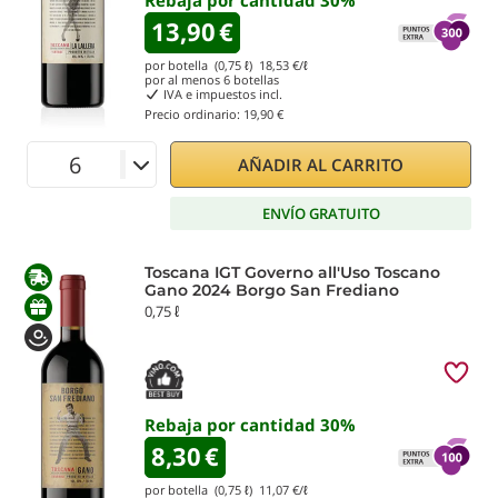
Rebaja por cantidad
30
%
13,90
€
por botella (0,75 ℓ)
18,53
€/ℓ
por al menos
6
botellas
IVA e impuestos incl.
Precio ordinario:
19,90 €
AÑADIR AL CARRITO
ENVÍO GRATUITO
Toscana IGT Governo all'Uso Toscano
Gano 2024 Borgo San Frediano
0,75 ℓ
Rebaja por cantidad
30
%
8,30
€
por botella (0,75 ℓ)
11,07
€/ℓ