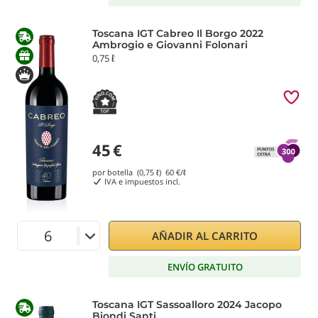
Toscana IGT Cabreo Il Borgo 2022
Ambrogio e Giovanni Folonari
0,75 ℓ
45
€
por botella (0,75 ℓ)
60
€/ℓ
IVA e impuestos incl.
AÑADIR AL CARRITO
ENVÍO GRATUITO
Toscana IGT Sassoalloro 2024 Jacopo
Biondi Santi