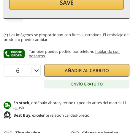
9,20
€
SAVE
por botella (0,75 ℓ)
12,27
€/ℓ
IVA e impuestos incl.
(*) Las imágenes se proporcionan con fines ilustrativos. El embalaje del
producto puede cambiar
También puedes pedirlo por teléfono
hablando con
nosotros
.
AÑADIR AL CARRITO
ENVÍO GRATUITO
En stock
, ordénalo ahora y recibe tu pedido antes del martes 11
agosto.
Best Buy
, excelente relación calidad-precio.
Tipo de vino
Crianza en barrica