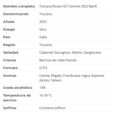
Toscana Rosso IGT Centine 2023 Banfi
nombre completo
Toscana
denominación
2023
añada
Seco
dosaje
Italia
país
Toscana
región
Cabernet Sauvignon, Merlot, Sangiovese
variedad
Barricas de roble francés
crianza
0,75 ℓ
formato
Cereza, Regaliz, Frambuesa negra, Especias
aromas
dulces, Tabaco
13%
grado alcohólico
16-18 °C
temperatura de
servicio
Contiene sulfitos
Sulfitos