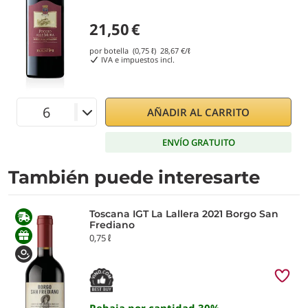
21,50
€
por botella (0,75 ℓ)
28,67
€/ℓ
IVA e impuestos incl.
AÑADIR AL CARRITO
ENVÍO GRATUITO
También puede interesarte
Toscana IGT La Lallera 2021 Borgo San
Frediano
0,75 ℓ