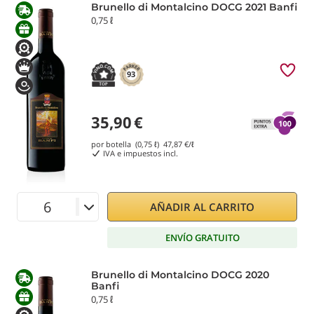
Brunello di Montalcino DOCG 2021 Banfi
0,75 ℓ
93
35,90
€
por botella (0,75 ℓ)
47,87
€/ℓ
IVA e impuestos incl.
AÑADIR AL CARRITO
ENVÍO GRATUITO
Brunello di Montalcino DOCG 2020
Banfi
0,75 ℓ