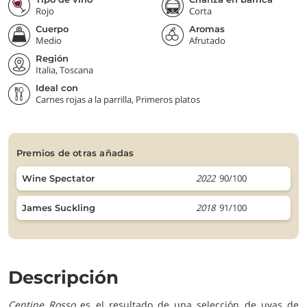
Rojo
Corta
Cuerpo
Aromas
Medio
Afrutado
Región
Italia, Toscana
Ideal con
Carnes rojas a la parrilla, Primeros platos
premios de otras añadas
2022
90/100
Wine Spectator
2018
91/100
James Suckling
Descripción
Centine Rosso
es el resultado de una selección de uvas de