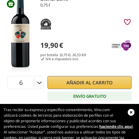
0,75 ℓ
19,90
€
por botella (0,75 ℓ)
26,53
€/ℓ
IVA e impuestos incl.
AÑADIR AL CARRITO
ENVÍO GRATUITO
Tras recibir su expreso y específico consentimiento, Vino.com
utilizará cookies de terceros para elaboración de perfiles con el
objeto de proponerle informaciones y publicidad acordes con sus
preferencias. Usted puede configurar sus preferencias
haciendo clic aquí
.
Vino.com
Al seleccionar “Aceptar”, usted nos autoriza a utilizar todos los tipos de
Made with
in Tuscany
cookies, en cambio, si cierra este banner, se activarán únicamente las