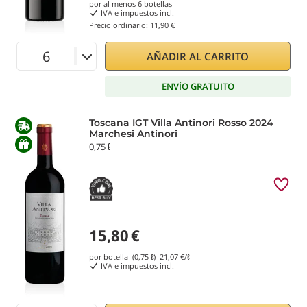
por al menos
6
botellas
IVA e impuestos incl.
Precio ordinario:
11,90 €
AÑADIR AL CARRITO
ENVÍO GRATUITO
Toscana IGT Villa Antinori Rosso 2024
Marchesi Antinori
0,75 ℓ
15,80
€
por botella (0,75 ℓ)
21,07
€/ℓ
IVA e impuestos incl.