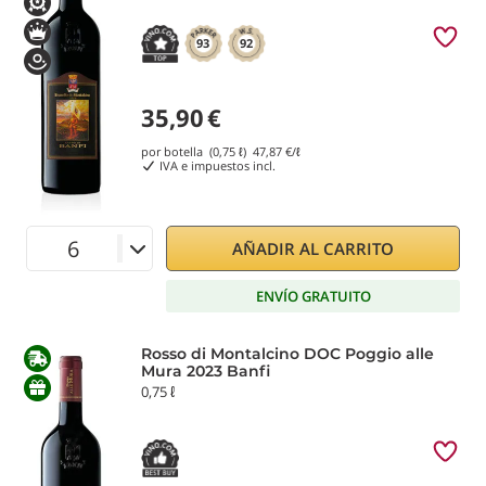
93
92
35,90
€
por botella (0,75 ℓ)
47,87
€/ℓ
IVA e impuestos incl.
AÑADIR AL CARRITO
ENVÍO GRATUITO
Rosso di Montalcino DOC Poggio alle
Mura 2023 Banfi
0,75 ℓ