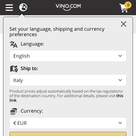
0
Set your language, shipping and currency
preferences
Toscana Rosso IGT
Language:
Centine 2023 Banfi
BANFI
Ship to:
0,75 ℓ
Product prices adjust automatically based on the tax regulations
of the destination country. For additional details, please visit
this
link
.
Currency:
No descontable