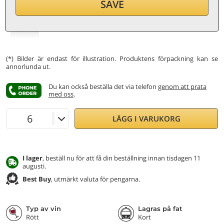
9,20
€
SAVE
per flaska (0,75 ℓ)
12,27
€/ℓ
Inkl. moms och skatter
(*) Bilder är endast för illustration. Produktens förpackning kan se
annorlunda ut.
Du kan också beställa det via telefon
genom att prata
med oss
.
LÄGG I VARUKORG
I lager
, beställ nu för att få din beställning innan tisdagen 11
augusti.
Best Buy
, utmärkt valuta för pengarna.
Typ av vin
Lagras på fat
Rött
Kort