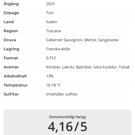
2023
årgång
Torr
dosage
Italien
land
Toscana
region
Cabernet Sauvignon, Merlot, Sangiovese
druva
Franska ekfat
lagring
0,75 ℓ
format
Körsbär, Lakrits, Björnbär, Söta kryddor, Tobak
aromer
13%
alkoholhalt
16-18 °C
temperatur
Innehåller sulfiter
Sulfiter
Genomsnittligt betyg
4,16
/
5