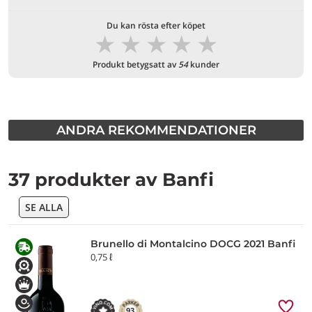
Du kan rösta efter köpet
★
★
★
★
★
Produkt betygsatt av
54
kunder
ANDRA REKOMMENDATIONER
37 produkter av Banfi
SE ALLA
Brunello di Montalcino DOCG 2021 Banfi
0,75 ℓ
93