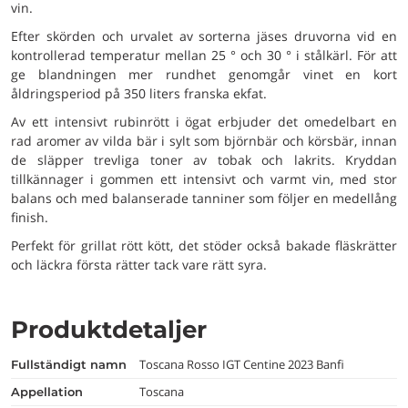
vin.
Efter skörden och urvalet av sorterna jäses druvorna vid en
kontrollerad temperatur mellan 25 ° och 30 ° i stålkärl. För att
ge blandningen mer rundhet genomgår vinet en kort
åldringsperiod på 350 liters franska ekfat.
Av ett intensivt rubinrött i ögat erbjuder det omedelbart en
rad aromer av vilda bär i sylt som björnbär och körsbär, innan
de släpper trevliga toner av tobak och lakrits. Kryddan
tillkännager i gommen ett intensivt och varmt vin, med stor
balans och med balanserade tanniner som följer en medellång
finish.
Perfekt för grillat rött kött, det stöder också bakade fläskrätter
och läckra första rätter tack vare rätt syra.
Produktdetaljer
Toscana Rosso IGT Centine 2023 Banfi
fullständigt namn
Toscana
appellation