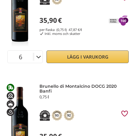
35,90
€
per flaska (0,75 ℓ)
47,87
€/ℓ
Inkl. moms och skatter
LÄGG I VARUKORG
Brunello di Montalcino DOCG 2020
Banfi
0,75 ℓ
93
92