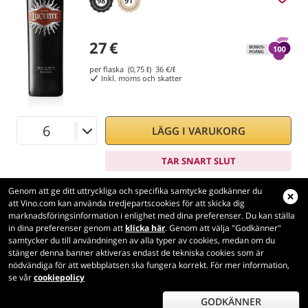
98
91
27
€
per flaska (0,75 ℓ)
36
€/ℓ
Inkl. moms och skatter
LÄGG I VARUKORG
TAR SNART SLUT
Genom att ge ditt uttryckliga och specifika samtycke godkänner du
att Vino.com kan använda tredjepartscookies för att skicka dig
marknadsföringsinformation i enlighet med dina preferenser. Du kan ställa
in dina preferenser genom att
klicka här
. Genom att välja "Godkänner"
Vino.com
samtycker du till användningen av alla typer av cookies, medan om du
Made with
in Tuscany
stänger denna banner aktiveras endast de tekniska cookies som är
nödvändiga för att webbplatsen ska fungera korrekt. För mer information,
Sidan laddades inom 173 ms
se vår
cookiepolicy
production-front-2-1
Copyright © 2026 VINO.COM 3ND S.r.l.
P.IVA IT06031960484 REA FI 594577 Cap. Soc. 345.772,16 € i.v.
GODKÄNNER