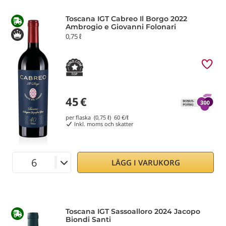
Toscana IGT Cabreo Il Borgo 2022
Ambrogio e Giovanni Folonari
0,75 ℓ
45
€
per flaska (0,75 ℓ)
60
€/ℓ
Inkl. moms och skatter
LÄGG I VARUKORG
Toscana IGT Sassoalloro 2024 Jacopo
Biondi Santi