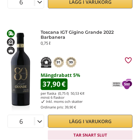
LÄGG I VARUKORG
Toscana IGT Gigino Grande 2022
Barbanera
0,75 ℓ
91
99
Mängdrabatt
5
%
37,90
€
per flaska (0,75 ℓ)
50,53
€/ℓ
minst
6
flaskor
Inkl. moms och skatter
Ordinarie pris:
39,90 €
LÄGG I VARUKORG
TAR SNART SLUT