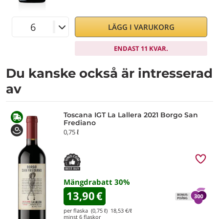
LÄGG I VARUKORG
ENDAST 11 KVAR.
Du kanske också är intresserad
av
Toscana IGT La Lallera 2021 Borgo San
Frediano
0,75 ℓ
Mängdrabatt
30
%
13,90
€
per flaska (0,75 ℓ)
18,53
€/ℓ
minst
6
flaskor