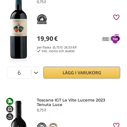
0,75 ℓ
19,90
€
per flaska (0,75 ℓ)
26,53
€/ℓ
Inkl. moms och skatter
LÄGG I VARUKORG
Toscana IGT La Vite Lucente 2023
Tenuta Luce
0,75 ℓ