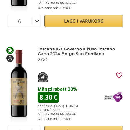
Inkl. moms och skatter
Ordinarie pris:
19,90 €
LÄGG I VARUKORG
Toscana IGT Governo all'Uso Toscano
Gano 2024 Borgo San Frediano
0,75 ℓ
Mängdrabatt
30
%
8,30
€
per flaska (0,75 ℓ)
11,07
€/ℓ
minst
6
flaskor
Inkl. moms och skatter
Ordinarie pris:
11,90 €