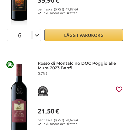
35,90
€
per flaska (0,75 ℓ)
47,87
€/ℓ
Inkl. moms och skatter
LÄGG I VARUKORG
Rosso di Montalcino DOC Poggio alle
Mura 2023 Banfi
0,75 ℓ
21,50
€
per flaska (0,75 ℓ)
28,67
€/ℓ
Inkl. moms och skatter