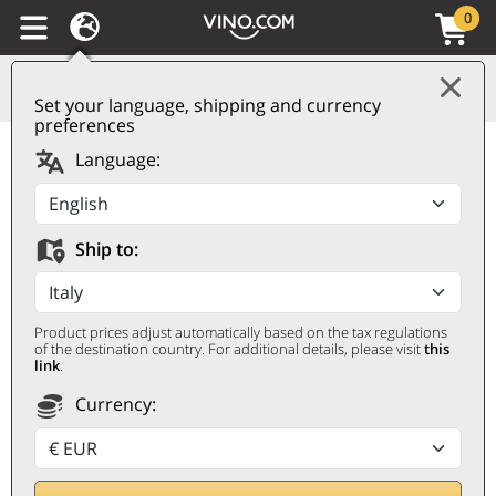
0
Set your language, shipping and currency
preferences
Toscana Rosso IGT
Language:
Centine 2023 Banfi
BANFI
Ship to:
0,75 ℓ
Product prices adjust automatically based on the tax regulations
of the destination country. For additional details, please visit
this
link
.
Currency:
Ej rabatterbar