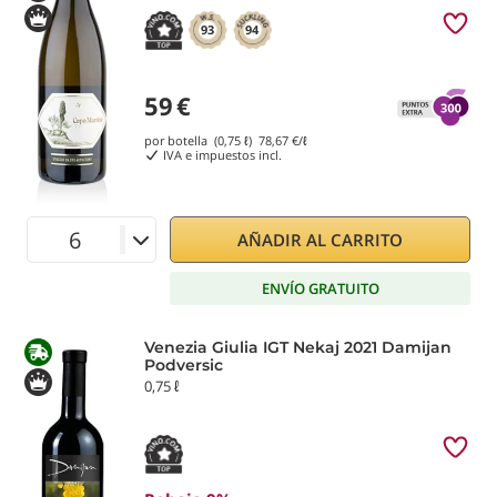
93
94
59
€
por botella (0,75 ℓ)
78,67
€/ℓ
IVA e impuestos incl.
AÑADIR AL CARRITO
ENVÍO GRATUITO
Venezia Giulia IGT Nekaj 2021 Damijan
Podversic
0,75 ℓ