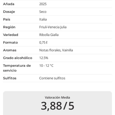
2025
añada
Seco
dosaje
Italia
país
Friuli-Venecia Julia
región
Ribolla Gialla
variedad
0,75 ℓ
formato
Notas florales, Vainilla
aromas
12.5%
grado alcohólico
10 - 12 °C
temperatura de
servicio
Contiene sulfitos
Sulfitos
Valoración Media
3,88
/
5