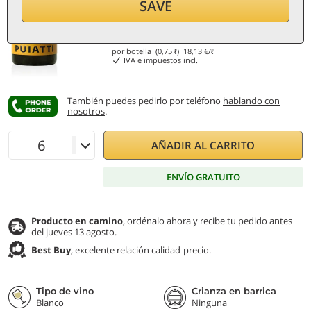
SAVE
13,60
€
por botella (0,75 ℓ)
18,13
€/ℓ
IVA e impuestos incl.
También puedes pedirlo por teléfono
hablando con
nosotros
.
AÑADIR AL CARRITO
ENVÍO GRATUITO
Producto en camino
, ordénalo ahora y recibe tu pedido antes
del jueves 13 agosto.
Best Buy
, excelente relación calidad-precio.
Tipo de vino
Crianza en barrica
Blanco
Ninguna