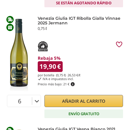
SE ESTÁN AGOTANDO RÁPIDO
Venezia Giulia IGT Ribolla Gialla Vinnae
2025 Jermann
0,75 ℓ
Rebaja 5%
19,90
€
por botella (0,75 ℓ)
26,53
€/ℓ
IVA e impuestos incl.
Precio más bajo:
21 €
AÑADIR AL CARRITO
ENVÍO GRATUITO
Venezia Giulia IGT Vespa Bianco 2021