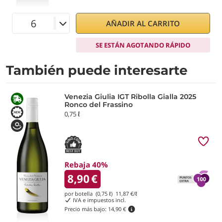
AÑADIR AL CARRITO
SE ESTÁN AGOTANDO RÁPIDO
También puede interesarte
Venezia Giulia IGT Ribolla Gialla 2025
Ronco del Frassino
0,75 ℓ
Rebaja 40%
8,90
€
por botella (0,75 ℓ)
11,87
€/ℓ
IVA e impuestos incl.
Precio más bajo:
14,90 €