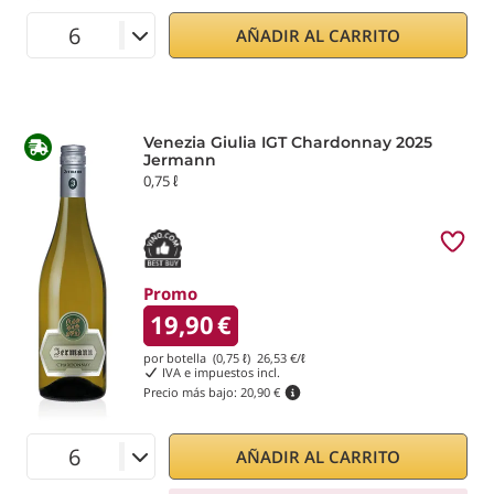
AÑADIR AL CARRITO
Venezia Giulia IGT Chardonnay 2025
Jermann
0,75 ℓ
Promo
19,90
€
por botella (0,75 ℓ)
26,53
€/ℓ
IVA e impuestos incl.
Precio más bajo:
20,90 €
AÑADIR AL CARRITO