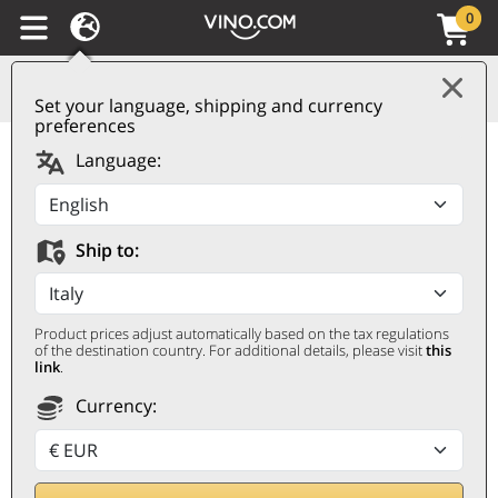
0
Set your language, shipping and currency
preferences
Venezia Giulia IGP
Language:
Ribolla Gialla 2025
Puiatti
Ship to:
PUIATTI
0,75 ℓ
Product prices adjust automatically based on the tax regulations
of the destination country. For additional details, please visit
this
link
.
Currency: