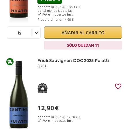
por botella (0,75 ℓ)
18,93
€/ℓ
por al menos
6
botellas
IVA e impuestos incl.
Precio ordinario:
14,90 €
AÑADIR AL CARRITO
SÓLO QUEDAN 11
Friuli Sauvignon DOC 2025 Puiatti
0,75 ℓ
12,90
€
por botella (0,75 ℓ)
17,20
€/ℓ
IVA e impuestos incl.