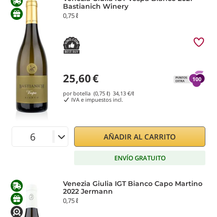
Bastianich Winery
0,75 ℓ
25,60
€
por botella (0,75 ℓ)
34,13
€/ℓ
IVA e impuestos incl.
AÑADIR AL CARRITO
ENVÍO GRATUITO
Venezia Giulia IGT Bianco Capo Martino
2022 Jermann
0,75 ℓ