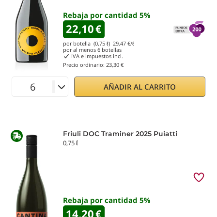
Rebaja por cantidad
5
%
22,10
€
por botella (0,75 ℓ)
29,47
€/ℓ
por al menos
6
botellas
IVA e impuestos incl.
Precio ordinario:
23,30 €
AÑADIR AL CARRITO
Friuli DOC Traminer 2025 Puiatti
0,75 ℓ
Rebaja por cantidad
5
%
14,20
€