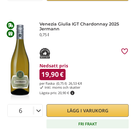
Venezia Giulia IGT Chardonnay 2025
Jermann
0,75 ℓ
Nedsatt pris
19,90
€
per flaska (0,75 ℓ)
26,53
€/ℓ
Inkl. moms och skatter
Lägsta pris:
20,90 €
LÄGG I VARUKORG
FRI FRAKT