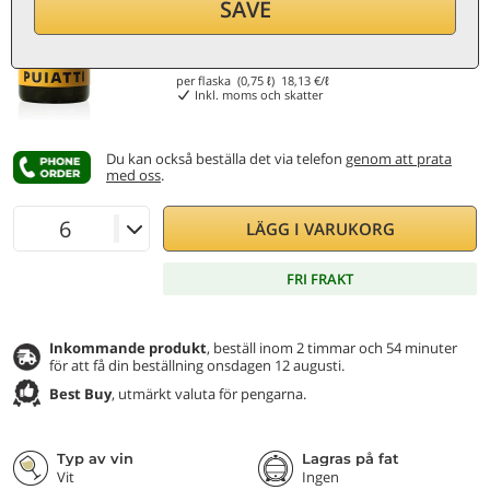
SAVE
13,60
€
per flaska (0,75 ℓ)
18,13
€/ℓ
Inkl. moms och skatter
Du kan också beställa det via telefon
genom att prata
med oss
.
LÄGG I VARUKORG
FRI FRAKT
Inkommande produkt
, beställ inom 2 timmar och 54 minuter
för att få din beställning onsdagen 12 augusti.
Best Buy
, utmärkt valuta för pengarna.
Typ av vin
Lagras på fat
Vit
Ingen