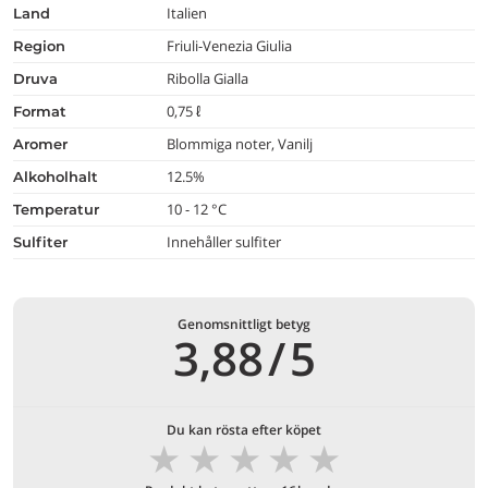
Italien
land
Friuli-Venezia Giulia
region
Ribolla Gialla
druva
0,75 ℓ
format
Blommiga noter, Vanilj
aromer
12.5%
alkoholhalt
10 - 12 °C
temperatur
Innehåller sulfiter
Sulfiter
Genomsnittligt betyg
3,88
/
5
Du kan rösta efter köpet
★
★
★
★
★