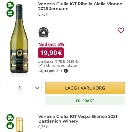
Venezia Giulia IGT Ribolla Gialla Vinnae
2025 Jermann
0,75 ℓ
Nedsatt 5%
19,90
€
per flaska (0,75 ℓ)
26,53
€/ℓ
Inkl. moms och skatter
Lägsta pris:
21 €
LÄGG I VARUKORG
FRI FRAKT
Venezia Giulia IGT Vespa Bianco 2021
Bastianich Winery
0,75 ℓ