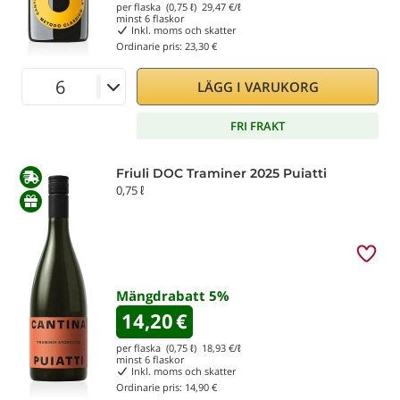
per flaska (0,75 ℓ)
29,47
€/ℓ
minst
6
flaskor
Inkl. moms och skatter
Ordinarie pris:
23,30 €
LÄGG I VARUKORG
FRI FRAKT
Friuli DOC Traminer 2025 Puiatti
0,75 ℓ
Mängdrabatt
5
%
14,20
€
per flaska (0,75 ℓ)
18,93
€/ℓ
minst
6
flaskor
Inkl. moms och skatter
Ordinarie pris:
14,90 €