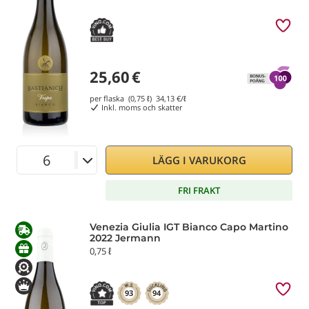
25,60
€
per flaska (0,75 ℓ)
34,13
€/ℓ
Inkl. moms och skatter
LÄGG I VARUKORG
FRI FRAKT
Venezia Giulia IGT Bianco Capo Martino
2022 Jermann
0,75 ℓ
93
94