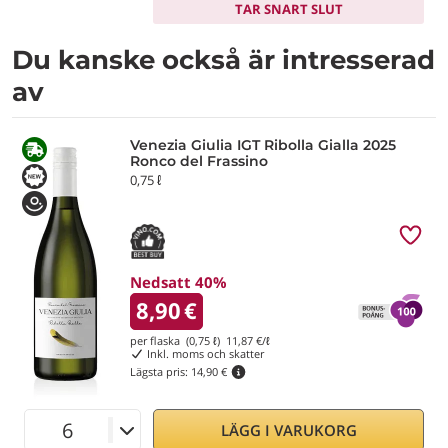
TAR SNART SLUT
Du kanske också är intresserad
av
Venezia Giulia IGT Ribolla Gialla 2025
Ronco del Frassino
0,75 ℓ
Nedsatt 40%
8,90
€
per flaska (0,75 ℓ)
11,87
€/ℓ
Inkl. moms och skatter
Lägsta pris:
14,90 €
LÄGG I VARUKORG