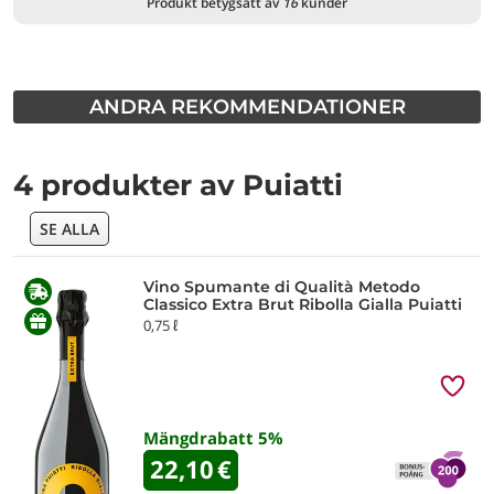
Produkt betygsatt av
16
kunder
ANDRA REKOMMENDATIONER
4 produkter av Puiatti
SE ALLA
Vino Spumante di Qualità Metodo
Classico Extra Brut Ribolla Gialla Puiatti
0,75 ℓ
Mängdrabatt
5
%
22,10
€