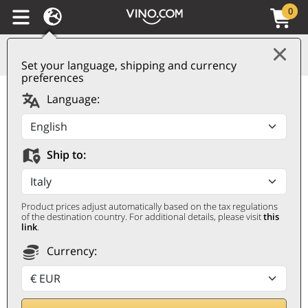
0
Set your language, shipping and currency
preferences
Venezia Giulia IGP
Language:
Ribolla Gialla 2025
Puiatti
Ship to:
PUIATTI
0,75 ℓ
Product prices adjust automatically based on the tax regulations
of the destination country. For additional details, please visit
this
link
.
Currency: