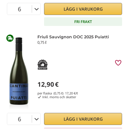
LÄGG I VARUKORG
FRI FRAKT
Friuli Sauvignon DOC 2025 Puiatti
0,75 ℓ
12,90
€
per flaska (0,75 ℓ)
17,20
€/ℓ
Inkl. moms och skatter
LÄGG I VARUKORG