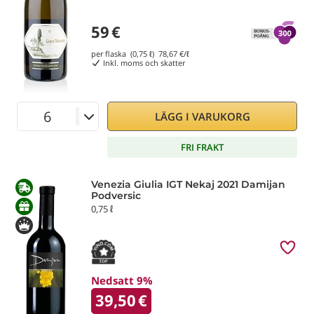
59
€
per flaska (0,75 ℓ)
78,67
€/ℓ
Inkl. moms och skatter
LÄGG I VARUKORG
FRI FRAKT
Venezia Giulia IGT Nekaj 2021 Damijan
Podversic
0,75 ℓ
Nedsatt 9%
39,50
€