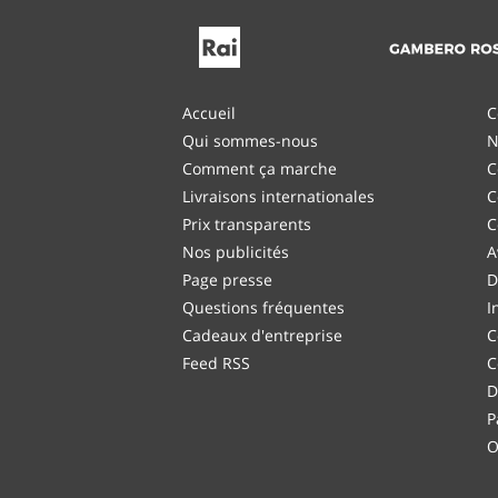
Accueil
C
Qui sommes-nous
N
Comment ça marche
C
Livraisons internationales
C
Prix transparents
C
Nos publicités
A
Page presse
D
Questions fréquentes
I
Cadeaux d'entreprise
C
Feed RSS
C
D
P
O