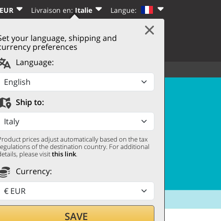
 EUR
Livraison en:
Italie
Langue:
Set your language, shipping and
|
PANIER
(0)
CTER
S’INSCRIRE
currency preferences
Language:
VOIR TOUT
AUTRES
Ship to:
Product prices adjust automatically based on the tax
regulations of the destination country. For additional
details, please visit
this link
.
Currency:
SAVE