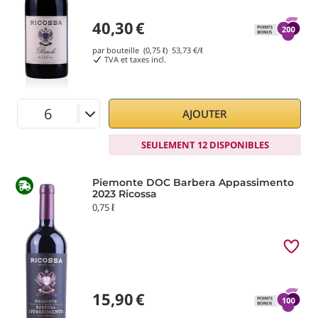
40,30
€
par bouteille (0,75 ℓ)
53,73
€/ℓ
TVA et taxes incl.
AJOUTER
SEULEMENT 12 DISPONIBLES
Piemonte DOC Barbera Appassimento
2023 Ricossa
0,75 ℓ
15,90
€