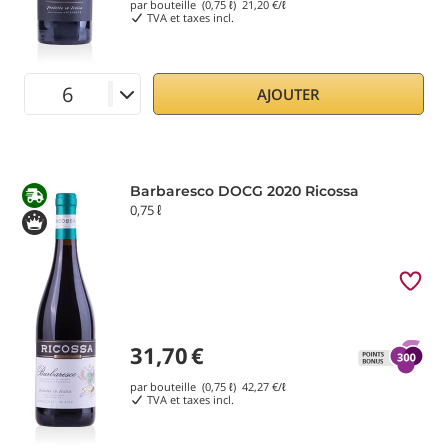
par bouteille (0,75 ℓ)
21,20
€/ℓ
TVA et taxes incl.
AJOUTER
Barbaresco DOCG 2020 Ricossa
0,75 ℓ
31,70
€
par bouteille (0,75 ℓ)
42,27
€/ℓ
TVA et taxes incl.