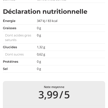
Déclaration nutritionnelle
347 kJ / 83 kcal
Énergie
0 g
Graisses
0 g
Dont acides gras
saturés
1,32 g
Glucides
0,62 g
Dont sucres
0 g
Protéines
0 g
Sel
Note moyenne
3,99
/
5