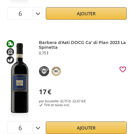
AJOUTER
Barbera d'Asti DOCG Ca' di Pian 2023 La
Spinetta
0,75 ℓ
90
90
17
€
par bouteille (0,75 ℓ)
22,67
€/ℓ
TVA et taxes incl.
AJOUTER