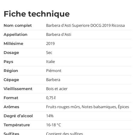
Fiche technique
Barbera d'Asti Superiore DOCG 2019 Ricossa
nom complet
Barbera d'Asti
appellation
2019
millésime
Sec
dosage
Italie
pays
Piémont
région
Barbera
cépage
Bois et acier
vieillissement
0,75 ℓ
format
Fruits rouges mûrs, Notes balsamiques, Épices
arômes
14%
degré d’alcool
16-18 °C
température
Contient des sulfites
Sulfites