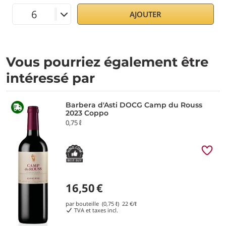
AJOUTER
Vous pourriez également être
intéressé par
Barbera d'Asti DOCG Camp du Rouss
2023 Coppo
0,75 ℓ
16,50
€
par bouteille (0,75 ℓ)
22
€/ℓ
TVA et taxes incl.