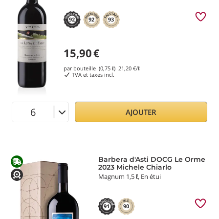
92
92
93
15,90
€
par bouteille (0,75 ℓ)
21,20
€/ℓ
TVA et taxes incl.
AJOUTER
Barbera d'Asti DOCG Le Orme
2023 Michele Chiarlo
Magnum 1,5 ℓ, En étui
91
90