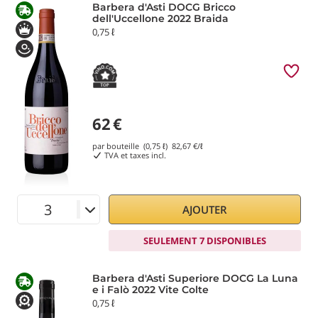
Barbera d'Asti DOCG Bricco
dell'Uccellone 2022 Braida
0,75 ℓ
62
€
par bouteille (0,75 ℓ)
82,67
€/ℓ
TVA et taxes incl.
AJOUTER
SEULEMENT 7 DISPONIBLES
Barbera d'Asti Superiore DOCG La Luna
e i Falò 2022 Vite Colte
0,75 ℓ