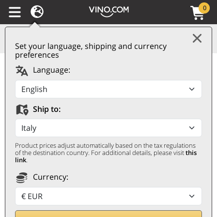
0
Set your language, shipping and currency
preferences
Barbera d'Asti
Language:
Superiore DOCG 2019
Ricossa
Ship to:
RICOSSA
0,75 ℓ
Product prices adjust automatically based on the tax regulations
of the destination country. For additional details, please visit
this
link
.
Currency: