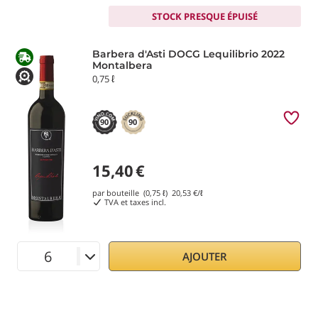
STOCK PRESQUE ÉPUISÉ
Barbera d'Asti DOCG Lequilibrio 2022
Montalbera
0,75 ℓ
90
90
15,40
€
par bouteille (0,75 ℓ)
20,53
€/ℓ
TVA et taxes incl.
AJOUTER