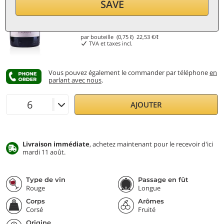
SAVE
16,90
€
par bouteille (0,75 ℓ)
22,53
€/ℓ
TVA et taxes incl.
Vous pouvez également le commander par téléphone
en
parlant avec nous
.
AJOUTER
Livraison immédiate
, achetez maintenant pour le recevoir d'ici
mardi 11 août.
Type de vin
Passage en fût
Rouge
Longue
Corps
Arômes
Corsé
Fruité
Origine