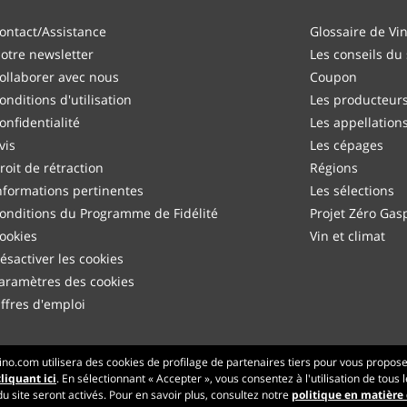
ontact/Assistance
Glossaire de Vi
otre newsletter
Les conseils du
ollaborer avec nous
Coupon
onditions d'utilisation
Les producteur
onfidentialité
Les appellation
vis
Les cépages
roit de rétraction
Régions
nformations pertinentes
Les sélections
onditions du Programme de Fidélité
Projet Zéro Gasp
ookies
Vin et climat
ésactiver les cookies
aramètres des cookies
ffres d'emploi
Made with
in Tuscany
no.com utilisera des cookies de profilage de partenaires tiers pour vous propos
liquant ici
. En sélectionnant « Accepter », vous consentez à l'utilisation de tous
Page traitée en 230 ms
 site seront activés. Pour en savoir plus, consultez notre
politique en matière
production-front-1
Copyright © 2026 VINO.COM 3ND S.r.l.