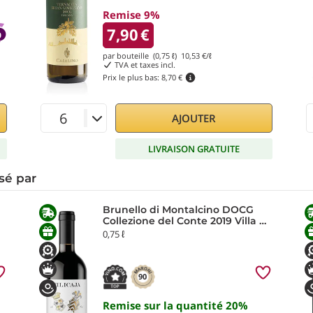
Remise 9%
7,90
€
par bouteille (0,75 ℓ)
10,53
€/ℓ
TVA et taxes incl.
Prix le plus bas:
8,70 €
AJOUTER
LIVRAISON GRATUITE
sé par
Brunello di Montalcino DOCG
Collezione del Conte 2019 Villa da
Filicaja
0,75 ℓ
90
Remise sur la quantité
20
%