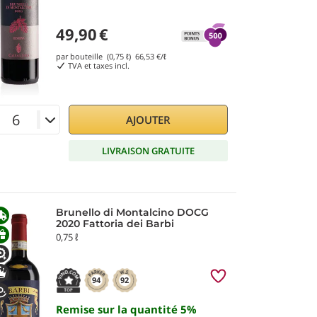
49,90
€
par bouteille (0,75 ℓ)
66,53
€/ℓ
TVA et taxes incl.
AJOUTER
LIVRAISON GRATUITE
Brunello di Montalcino DOCG
2020 Fattoria dei Barbi
0,75 ℓ
94
92
Remise sur la quantité
5
%