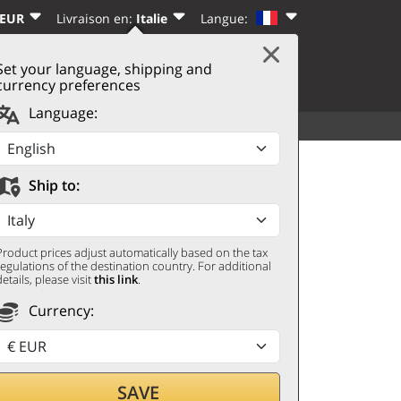
 EUR
Livraison en:
Italie
Langue:
Set your language, shipping and
|
PANIER
(0)
CTER
S’INSCRIRE
currency preferences
Language:
VOIR TOUT
AUTRES
020 Casalino
Ship to:
Product prices adjust automatically based on the tax
regulations of the destination country. For additional
details, please visit
this link
.
Currency:
r par
SAVE