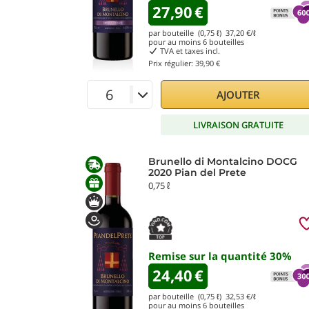
27,90
€
par bouteille (0,75 ℓ)
37,20
€/ℓ
pour au moins
6
bouteilles
TVA et taxes incl.
Prix régulier:
39,90 €
AJOUTER
LIVRAISON GRATUITE
Brunello di Montalcino DOCG
2020 Pian del Prete
0,75 ℓ
Remise sur la quantité
30
%
24,40
€
par bouteille (0,75 ℓ)
32,53
€/ℓ
pour au moins
6
bouteilles