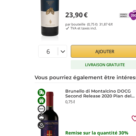
23,90
€
par bouteille (0,75 ℓ)
31,87
€/ℓ
TVA et taxes incl.
AJOUTER
LIVRAISON GRATUITE
Vous pourriez également être intéres
Brunello di Montalcino DOCG
Second Release 2020 Pian del
Prete
0,75 ℓ
Remise sur la quantité
30
%