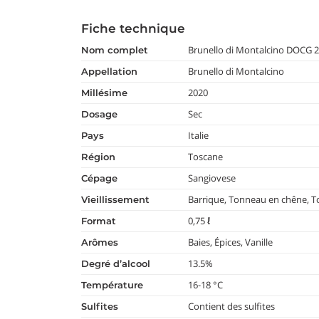
Fiche technique
Brunello di Montalcino DOCG 2
nom complet
Brunello di Montalcino
appellation
2020
millésime
Sec
dosage
Italie
pays
Toscane
région
Sangiovese
cépage
Barrique, Tonneau en chêne, 
vieillissement
0,75 ℓ
format
Baies, Épices, Vanille
arômes
13.5%
degré d’alcool
16-18 °C
température
Contient des sulfites
Sulfites