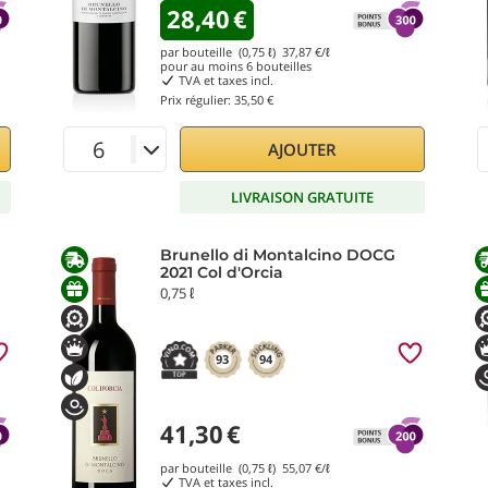
28,40
€
par bouteille (0,75 ℓ)
37,87
€/ℓ
pour au moins
6
bouteilles
TVA et taxes incl.
Prix régulier:
35,50 €
AJOUTER
LIVRAISON GRATUITE
Brunello di Montalcino DOCG
2021 Col d'Orcia
0,75 ℓ
93
94
41,30
€
par bouteille (0,75 ℓ)
55,07
€/ℓ
TVA et taxes incl.