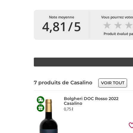
Note moyenne
Vous pourrez voter
★
★
4,81
/
5
Produit évalué p
7 produits de Casalino
VOIR TOUT
Bolgheri DOC Rosso 2022
Casalino
0,75 ℓ