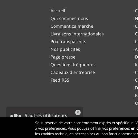
Accueil
C
Qui sommes-nous
N
Comment ça marche
C
Livraisons internationales
C
Prix transparents
C
Nos publicités
A
Page presse
D
Questions fréquentes
I
Cadeaux d'entreprise
C
Feed RSS
C
D
P
O
5 autres utilisateurs
consultent ce produit.
Sous réserve de votre consentement exprès et spécifique, Vi
à vos préférences. Vous pouvez définir vos préférences
en c
les cookies techniques nécessaires au bon fonctionnement du