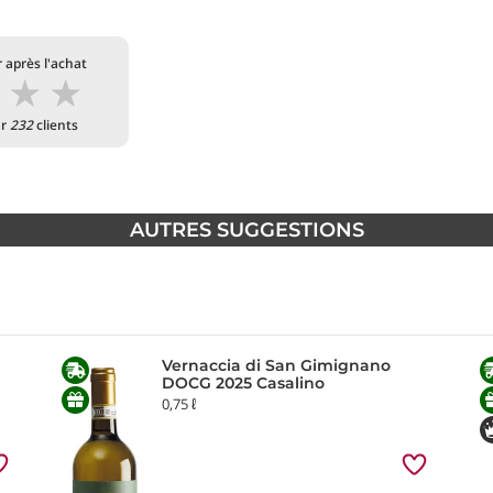
 après l'achat
★
★
★
ar
232
clients
AUTRES SUGGESTIONS
Vernaccia di San Gimignano
DOCG 2025 Casalino
0,75 ℓ