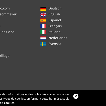
no.com
Deutsch
 sommelier
English
Español
s
Français
s des vins
Italiano
Nederlands
Svenska
illage
er des informations et des publicités correspondantes
 les types de cookies, en fermant cette bannière, seuls
 de cookies