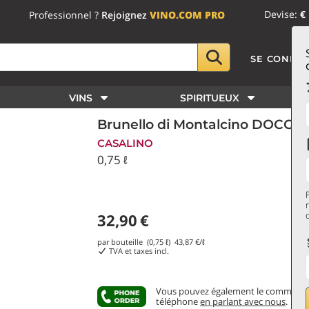
Devise:
€
Professionnel ?
Rejoignez
VINO.COM PRO
SE CONNE
VINS
SPIRITUEUX
Brunello di Montalcino DOCG 2
CASALINO
0,75 ℓ
32,90
€
par bouteille (0,75 ℓ)
43,87
€/ℓ
TVA et taxes incl.
Vous pouvez également le commande
téléphone
en parlant avec nous
.