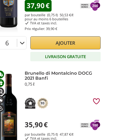
37,90
€
par bouteille (0,75 ℓ)
50,53
€/ℓ
pour au moins
6
bouteilles
TVA et taxes incl.
Prix régulier:
39,90 €
AJOUTER
LIVRAISON GRATUITE
Brunello di Montalcino DOCG
2021 Banfi
0,75 ℓ
93
35,90
€
par bouteille (0,75 ℓ)
47,87
€/ℓ
TVA et taxes incl.