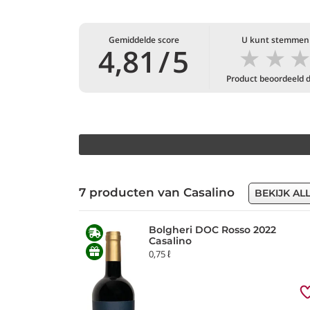
Gemiddelde score
U kunt stemmen
★
★
4,81
/
5
Product beoordeeld 
7 producten van Casalino
BEKIJK AL
Bolgheri DOC Rosso 2022
Casalino
0,75 ℓ