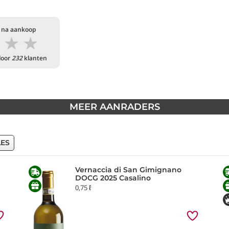
 na aankoop
★
★
★
door
232
klanten
MEER AANRADERS
LES
Vernaccia di San Gimignano
DOCG 2025 Casalino
0,75 ℓ