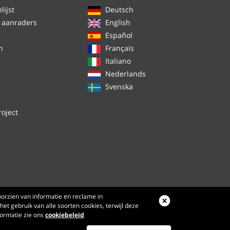
ijst
Deutsch
 aanraders
English
Español
n
Français
Italiano
Nederlands
Svenska
roject
orzien van informatie en reclame in
het gebruik van alle soorten cookies, terwijl deze
formatie zie ons
cookiebeleid