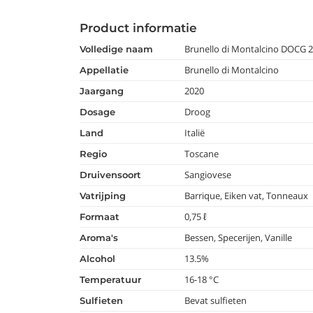
Product informatie
Brunello di Montalcino DOCG 2
volledige naam
Brunello di Montalcino
appellatie
2020
jaargang
Droog
dosage
Italië
land
Toscane
regio
Sangiovese
druivensoort
Barrique, Eiken vat, Tonneaux
vatrijping
0,75 ℓ
formaat
Bessen, Specerijen, Vanille
aroma's
13.5%
alcohol
16-18 °C
temperatuur
Bevat sulfieten
Sulfieten