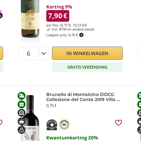
Korting 9%
7,90
€
per fles (0,75 ℓ)
10,53
€/ℓ
incl. BTW en andere belast.
Laagste prijs:
8,70 €
IN WINKELWAGEN
GRATIS VERZENDING
Brunello di Montalcino DOCG
Collezione del Conte 2019 Villa da
Filicaja
0,75 ℓ
90
Kwantumkorting
20
%