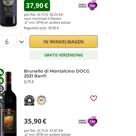
37,90
€
per fles (0,75 ℓ)
50,53
€/ℓ
voor minimaal
6
flessen
incl. BTW en andere belast.
Reguliere prijs:
39,90 €
IN WINKELWAGEN
GRATIS VERZENDING
Brunello di Montalcino DOCG
2021 Banfi
0,75 ℓ
93
35,90
€
per fles (0,75 ℓ)
47,87
€/ℓ
incl. BTW en andere belast.