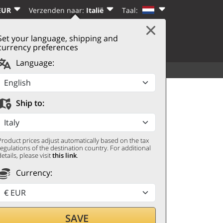
EUR
Verzenden naar:
Italië
Taal:
Set your language, shipping and
|
WINKELWAGEN
(0)
N
REGISTREREN
currency preferences
Language:
ALLE CATEGORIEËN
MEER
020 Casalino
Ship to:
Product prices adjust automatically based on the tax
regulations of the destination country. For additional
details, please visit
this link
.
Currency:
door met
SAVE