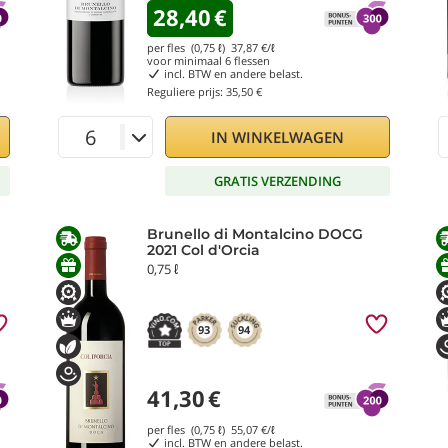
28,40
€
per fles (0,75 ℓ)
37,87
€/ℓ
voor minimaal
6
flessen
incl. BTW en andere belast.
Reguliere prijs:
35,50 €
IN WINKELWAGEN
GRATIS VERZENDING
Brunello di Montalcino DOCG
2021 Col d'Orcia
0,75 ℓ
93
94
41,30
€
per fles (0,75 ℓ)
55,07
€/ℓ
incl. BTW en andere belast.