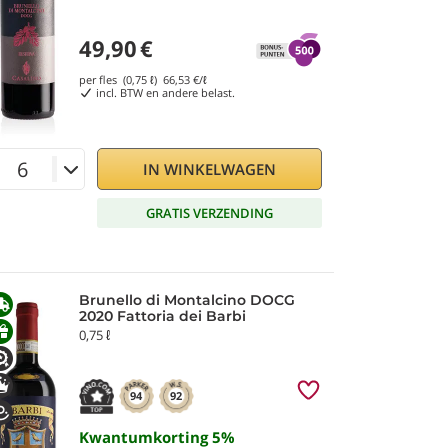
49,90
€
per fles (0,75 ℓ)
66,53
€/ℓ
incl. BTW en andere belast.
IN WINKELWAGEN
GRATIS VERZENDING
Brunello di Montalcino DOCG
2020 Fattoria dei Barbi
0,75 ℓ
94
92
Kwantumkorting
5
%