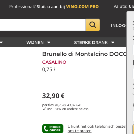
Valuta:
€ 
Professional?
Sluit u aan bij
VINO.COM PRO
INLOGGE
WIJNEN
STERKE DRANK
Brunello di Montalcino DOCG 2
CASALINO
0,75 ℓ
32,90
€
per fles (0,75 ℓ)
43,87
€/ℓ
incl. BTW en andere belast.
U kunt het ook telefonisch bestellen
ons te praten
.