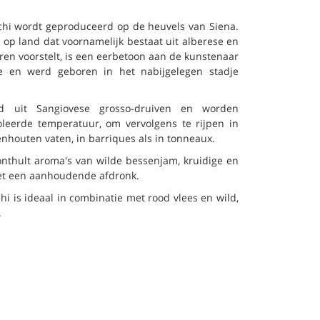
chi wordt geproduceerd op de heuvels van Siena.
op land dat voornamelijk bestaat uit alberese en
eren voorstelt, is een eerbetoon aan de kunstenaar
de en werd geboren in het nabijgelegen stadje
ld uit Sangiovese grosso-druiven en worden
roleerde temperatuur, om vervolgens te rijpen in
enhouten vaten, in barriques als in tonneaux.
 onthult aroma's van wilde bessenjam, kruidige en
 met een aanhoudende afdronk.
i is ideaal in combinatie met rood vlees en wild,
.