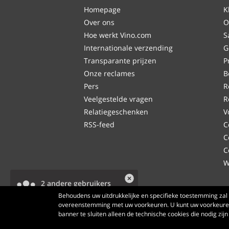
Homepage
K
Over ons
O
Hoe werkt Vino.com
S
Internationale verzending
G
Transparante prijzen
P
Onze reclames
B
Pers
R
Veelgestelde vragen
R
Relatiegeschenken
V
RSS-feed
C
C
C
W
2 andere gebruikers
bekijken dit product.
Behoudens uw uitdrukkelijke en specifieke toestemming zal 
overeenstemming met uw voorkeuren. U kunt uw voorkeuren
banner te sluiten alleen de technische cookies die nodig zi