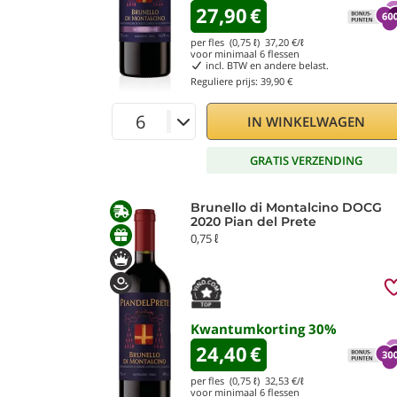
27,90
€
per fles (0,75 ℓ)
37,20
€/ℓ
voor minimaal
6
flessen
incl. BTW en andere belast.
Reguliere prijs:
39,90 €
IN WINKELWAGEN
GRATIS VERZENDING
Brunello di Montalcino DOCG
2020 Pian del Prete
0,75 ℓ
Kwantumkorting
30
%
24,40
€
per fles (0,75 ℓ)
32,53
€/ℓ
voor minimaal
6
flessen