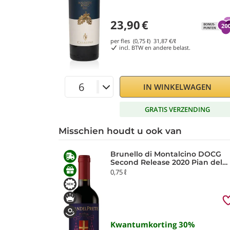
23,90
€
per fles (0,75 ℓ)
31,87
€/ℓ
incl. BTW en andere belast.
IN WINKELWAGEN
GRATIS VERZENDING
Misschien houdt u ook van
Brunello di Montalcino DOCG
Second Release 2020 Pian del
Prete
0,75 ℓ
Kwantumkorting
30
%