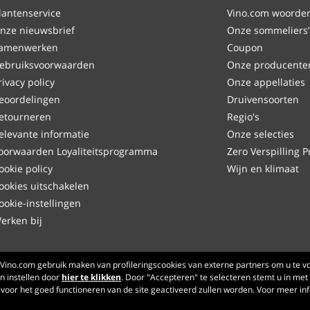
lantenservice
Vino.com woordenl
nze nieuwsbrief
Onze sommeliers’
amenwerken
Coupon
ebruiksvoorwaarden
Onze producente
rivacy policy
Onze appellaties
eoordelingen
Druivensoorten
etourneren
Regio's
elevante informatie
Onze selecties
oorwaarden Loyaliteitsprogramma
Zero Verspilling P
ookie policy
Wijn en klimaat
ookies uitschakelen
ookie-instellingen
erken bij
Made with
in Tuscany
Vino.com gebruik maken van profileringscookies van externe partners om u te vo
 instellen door
hier te klikken
Pagina verwerkt in 221 ms
. Door "Accepteren" te selecteren stemt u in met 
jn voor het goed functioneren van de site geactiveerd zullen worden. Voor meer in
production-front-1-1
Copyright © 2026 VINO.COM 3ND S.r.l.
P.IVA IT06031960484 REA FI 594577 Cap. Soc. 345.772,16 € i.v.