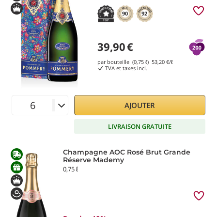
90
92
39,90
€
par bouteille (0,75 ℓ)
53,20
€/ℓ
TVA et taxes incl.
AJOUTER
LIVRAISON GRATUITE
Champagne AOC Rosé Brut Grande
Réserve Mademy
0,75 ℓ