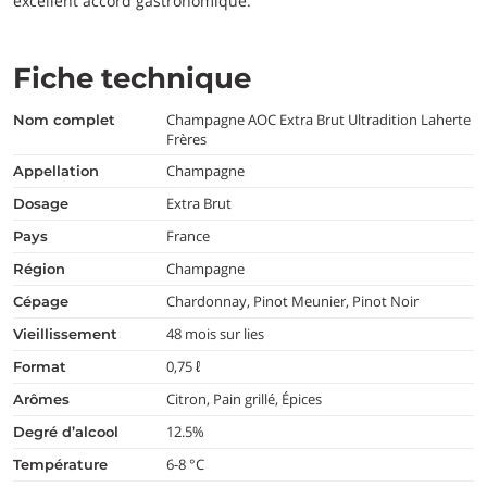
excellent accord gastronomique.
Fiche technique
Champagne AOC Extra Brut Ultradition Laherte
nom complet
Frères
Champagne
appellation
Extra Brut
dosage
France
pays
Champagne
région
Chardonnay, Pinot Meunier, Pinot Noir
cépage
48 mois sur lies
vieillissement
0,75 ℓ
format
Citron, Pain grillé, Épices
arômes
12.5%
degré d’alcool
6-8 °C
température