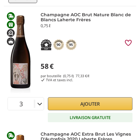
Champagne AOC Brut Nature Blanc de
Blancs Laherte Frères
0,75 ℓ
90
95
58
€
par bouteille (0,75 ℓ)
77,33
€/ℓ
TVA et taxes incl.
AJOUTER
LIVRAISON GRATUITE
Champagne AOC Extra Brut Les Vignes
D'Autrefois 2020 Laherte Frères