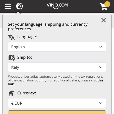
0
Set your language, shipping and currency
preferences
Champagne AOC Extra
Language:
Brut Ultradition
Laherte Frères
Ship to:
LAHERTE FRÈRES
0,75 ℓ
Product prices adjust automatically based on the tax regulations
of the destination country. For additional details, please visit
this
link
.
Currency: