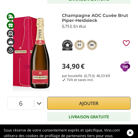
Champagne AOC Cuvée Brut
Piper-Heidsieck
0,75 ℓ, En étui
91
90
34,90
€
par bouteille (0,75 ℓ)
46,53
€/ℓ
TVA et taxes incl.
AJOUTER
LIVRAISON GRATUITE
Sous réserve de votre consentement exprès et spécifique, Vino.com
utilisera des cookies de profilage de partenaires tiers pour vous