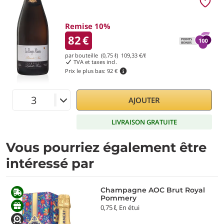
Remise 10%
82
€
par bouteille (0,75 ℓ)
109,33
€/ℓ
TVA et taxes incl.
Prix le plus bas:
92 €
AJOUTER
LIVRAISON GRATUITE
Vous pourriez également être
intéressé par
Champagne AOC Brut Royal
Pommery
0,75 ℓ, En étui