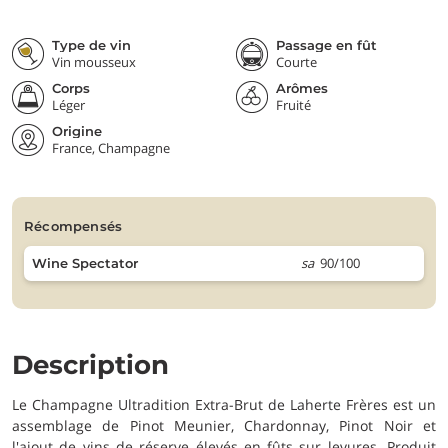
Type de vin
Passage en fût
Vin mousseux
Courte
Corps
Arômes
Léger
Fruité
Origine
France, Champagne
récompensés
sa
90/100
Wine Spectator
Description
Le Champagne Ultradition Extra-Brut de Laherte Frères est un
assemblage de Pinot Meunier, Chardonnay, Pinot Noir et
l'ajout de vins de réserve élevés en fûts sur levures. Produit