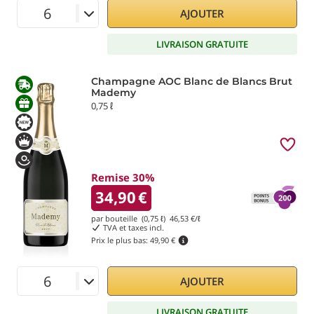
AJOUTER
LIVRAISON GRATUITE
Champagne AOC Blanc de Blancs Brut
Mademy
0,75 ℓ
Remise 30%
34,90
€
par bouteille (0,75 ℓ)
46,53
€/ℓ
TVA et taxes incl.
Prix le plus bas:
49,90 €
AJOUTER
LIVRAISON GRATUITE