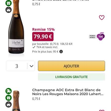
0,75 ℓ
Remise 15%
79,90
€
par bouteille (0,75 ℓ)
106,53
€/ℓ
TVA et taxes incl.
Prix le plus bas:
95 €
AJOUTER
LIVRAISON GRATUITE
Champagne AOC Extra Brut Blanc de
Noirs Les Rouges Maisons 2020 Laherte
Frères
0,75 ℓ