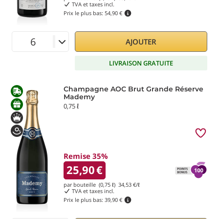
TVA et taxes incl.
Prix le plus bas:
54,90 €
AJOUTER
LIVRAISON GRATUITE
Champagne AOC Brut Grande Réserve
Mademy
0,75 ℓ
Remise 35%
25,90
€
par bouteille (0,75 ℓ)
34,53
€/ℓ
TVA et taxes incl.
Prix le plus bas:
39,90 €