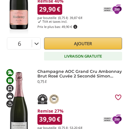
Remise 40%
29,90
€
par bouteille (0,75 ℓ)
39,87
€/ℓ
TVA et taxes incl.
Prix le plus bas:
49,90 €
AJOUTER
LIVRAISON GRATUITE
Champagne AOC Grand Cru Ambonnay
Brut Rosé Cuvée 2 Secondé Simon
Laurier
0,75 ℓ
94
Remise 27%
39,90
€
par bouteille (0,75 ℓ)
53,20
€/ℓ